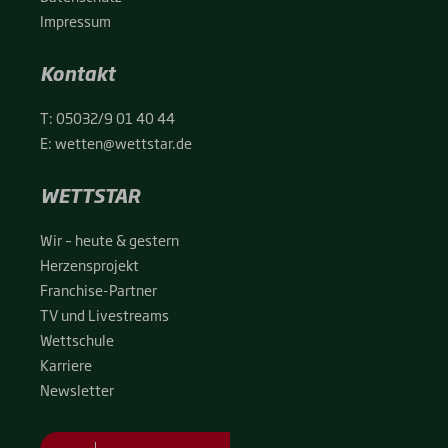
Impres­sum
Kontakt
T:
05032/9 01 40 44
E:
wetten@wettstar.de
WETTSTAR
Wir – heu­te & ges­tern
Her­zens­pro­jekt
Fran­chise-Par­t­­ner
TV und Live­streams
Wett­schu­le
Kar­rie­re
News­let­ter