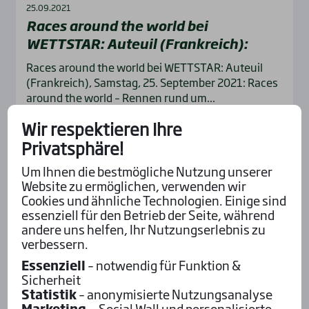
25.09.2021
Races around the world bei
WETTSTAR: Auteuil (Frank­reich):
Races around the world bei WETTSTAR: Auteuil
(Frankreich), Samstag, 25. September 2021: Races
around the world – Rennen rund um...
Wir respektieren Ihre
Mehr...
Privatsphäre!
Um Ihnen die bestmögliche Nutzung unserer
Website zu ermöglichen, verwenden wir
Cookies und ähnliche Technologien. Einige sind
essenziell für den Betrieb der Seite, während
andere uns helfen, Ihr Nutzungserlebnis zu
verbessern.
Essenziell
– notwendig für Funktion &
Sicherheit
Frankreich
Galopp
Hindernis
Statistik
– anonymisierte Nutzungsanalyse
01.01.2020
Marketing
– Social Wall und personalisierte