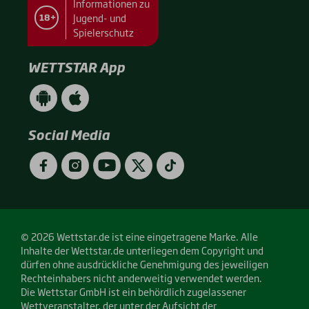
Informationen zu
Jugend- und
18+
Spielerschutz
WETTSTAR App
WETTSTAR
WETTSTAR
App
App
(Android
(Apple
/
/
Social Media
Google
App
Play)
Store)
Facebook
Instagram
YouTube
Twitter
TikTok
© 2026 Wettstar.de ist eine eingetragene Marke. Alle
Inhalte der Wettstar.de unterliegen dem Copyright und
dürfen ohne ausdrückliche Genehmigung des jeweiligen
Rechteinhabers nicht anderweitig verwendet werden.
Die Wettstar GmbH ist ein behördlich zugelassener
Wettveranstalter, der unter der Aufsicht der