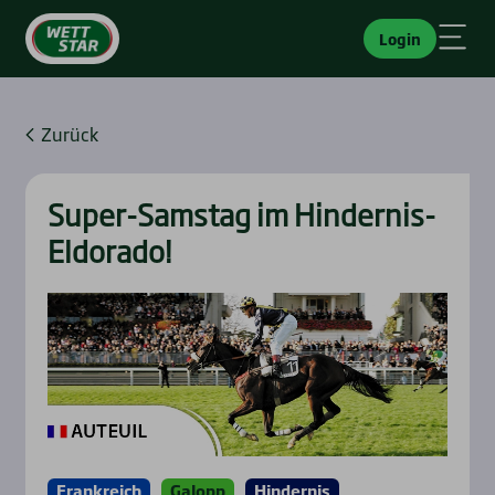
Login
Zurück
Super-Sams­tag im Hin­der­nis-
Eldo­ra­do!
Frankreich
Galopp
Hindernis