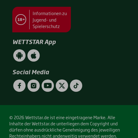
Informationen zu
Jugend- und
18+
Spielerschutz
WETTSTAR App
WETTSTAR
WETTSTAR
App
App
(Android
(Apple
/
/
Social Media
Google
App
Play)
Store)
Facebook
Instagram
YouTube
Twitter
TikTok
© 2026 Wettstar.de ist eine eingetragene Marke. Alle
Inhalte der Wettstar.de unterliegen dem Copyright und
dürfen ohne ausdrückliche Genehmigung des jeweiligen
Rechteinhabers nicht anderweitig verwendet werden.