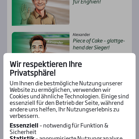
für Eng­hien!
Alexander
Pie­ce of Cake – glatt­ge­
hend der Sie­ger!
Wir respektieren Ihre
Privatsphäre!
Um Ihnen die bestmögliche Nutzung unserer
Alle Insider-Stimmen
Website zu ermöglichen, verwenden wir
Cookies und ähnliche Technologien. Einige sind
essenziell für den Betrieb der Seite, während
Pod­cast mit Wett-Tipps
andere uns helfen, Ihr Nutzungserlebnis zu
verbessern.
Essenziell
– notwendig für Funktion &
Sicherheit
Statistik
– anonymisierte Nutzungsanalyse