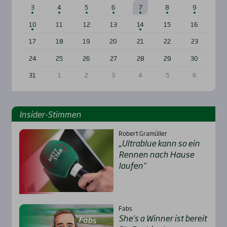
3
4
5
6
7
8
9
10
11
12
13
14
15
16
17
18
19
20
21
22
23
24
25
26
27
28
29
30
31
1
2
3
4
5
6
Insi­der-Stim­men
Robert Gramüller
„Ultra­b­lue kann so ein
Ren­nen nach Hau­se
lau­fen“
Fabs
She’s a Win­ner ist bereit