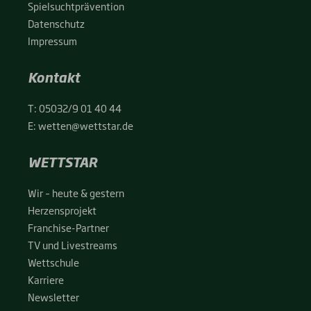
Spiel­sucht­prä­ven­ti­on
Daten­schutz
Impres­sum
Kontakt
T:
05032/9 01 40 44
E:
wetten@wettstar.de
WETTSTAR
Wir – heu­te & ges­tern
Her­zens­pro­jekt
Fran­chise-Par­t­­ner
TV und Live­streams
Wett­schu­le
Kar­rie­re
News­let­ter