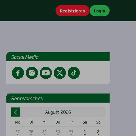
Registrieren
Login
Social Media
Facebook
Instagram
YouTube
Twitter
TikTok
Renn­vor­schau
August
2026
Mo
Di
Mi
Do
Fr
Sa
So
27
28
29
30
31
1
2