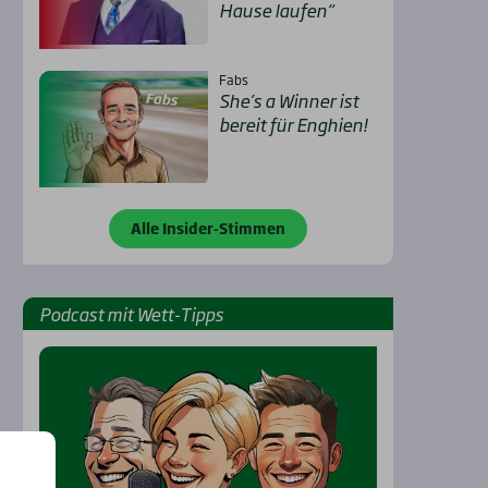
Hau­se lau­fen“
Fabs
She’s a Win­ner ist
bereit für Eng­hien!
Alle Insider-Stimmen
Pod­cast mit Wett-Tipps