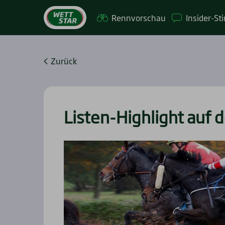
Renn­vor­schau
Insi­­der-St
Zurück
Lis­ten-High­light auf d