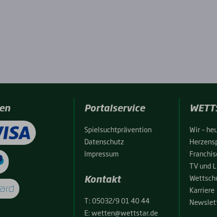
en
Portalservice
WETT
Spiel­sucht­prä­ven­ti­on
Wir – heu
Daten­schutz
Her­zens­
Impres­sum
Fran­chise
TV und L
Kontakt
Wett­schu
Kar­rie­re
T:
05032/9 01 40 44
News­let­
E:
wetten@wettstar.de