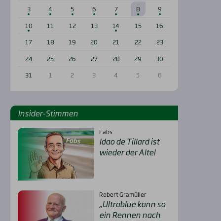
3
4
5
6
7
8
9
10
11
12
13
14
15
16
17
18
19
20
21
22
23
24
25
26
27
28
29
30
31
1
2
3
4
5
6
Insi­der-Stim­men
Fabs
Idao de Til­lard ist
wie­der der Alte!
Robert Gramüller
„Ultra­b­lue kann so
ein Ren­nen nach