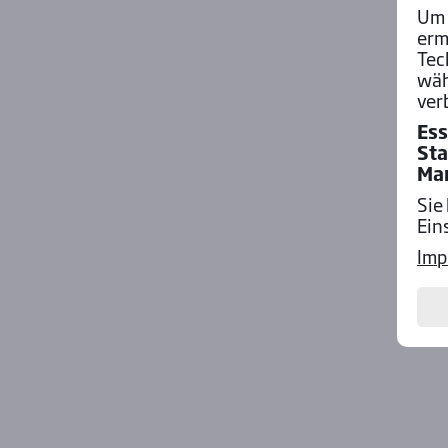
Um 
erm
Tec
wäh
ver
Ess
Sta
Ma
Sie
Ein
Imp