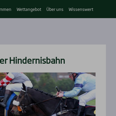
im­­men
Wett­an­ge­bot
Über uns
Wis­sens­wert
er Hin­der­nis­bahn