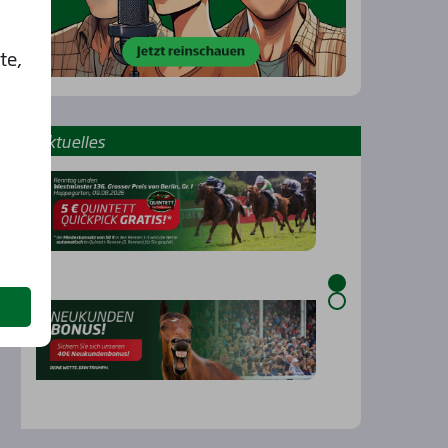
te,
Aktu­el­les