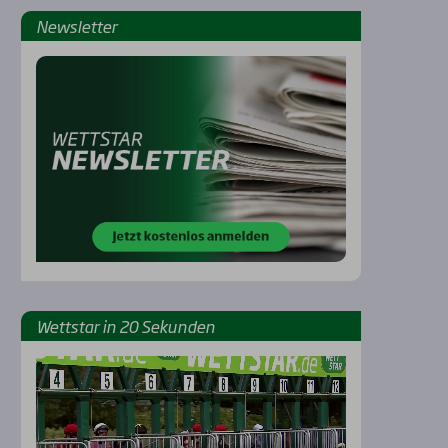
News­let­ter
Rennbahnen
Wett­star in 20 Sekun­den