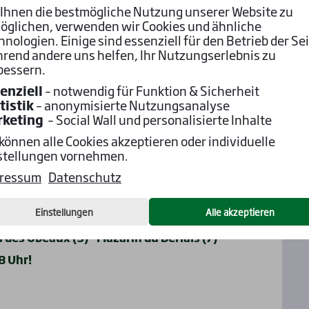
Ihnen die bestmögliche Nutzung unserer Website zu
öglichen, verwenden wir Cookies und ähnliche
zone Mome (5) – Lombo Sacre (6)
hnologien. Einige sind essenziell für den Betrieb der Sei
oullats (4) – Saint Geny (6) – Rosarinho Has
rend andere uns helfen, Ihr Nutzungserlebnis zu
bessern.
enziell
– notwendig für Funktion & Sicherheit
 Mary Shelley (11) - Santander (6)
tistik
– anonymisierte Nutzungsanalyse
ack (1) - Belle Gosse (7) – Lascar d’Airy (11)
rketing
– Social Wall und personalisierte Inhalte
Kerdane (5) – Pas de Quartier (6) – Liverpool
 können alle Cookies akzeptieren oder individuelle
stellungen vornehmen.
st (1) – Noire Wulf (10) - Malaise (5)
ressum
Datenschutz
) - File au Poteau (3) - Lou Fast (5)
Einstellungen
Alle akzeptieren
) – Jeu de Thaix (4) - Heloy Delabarriere (2)
a des Obeaux (9) - Mazarin du Berlais (7)
8 Uhr!