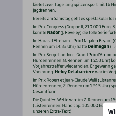
bietet zwei Tage lang Spitzensport mit 16 
Jagdrennen.
Bereits am Samstag geht es spektakulär los
Im Prix Congress (Gruppe II, 210.000 Euro,
könnte
Nador
(J. Reveley) die tolle Serie for
Im Haras d’Etreham – Prix Magalen Bryant (
Rennen um 14:33 Uhr) hätte
Delmegan
(T.
Im Prix Serge Landon – Grand Prix d‘Automn
Hürdenrennen, 8. Rennen um 15:50 Uhr) k
Vorjahrestreffer wiederholen. Er gewann g
Vorsprung.
Heloy Delabarriere
war im Vorj
Im Prix Robert et Jean-Claude Weill (Listen
Hürdenrennen, 2. Rennen um 12:13 Uhr) spr
Gesamtform.
Die Quinté+-Wette wird im 7. Rennen um 15
(Listenrennen, Handicap, 105.000 Euro, 4.3
Wi
unseren Extra-Text).