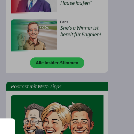
Hau­se lau­fen“
Fabs
She’s a Win­ner ist
bereit für Eng­hien!
Alle Insider-Stimmen
Pod­cast mit Wett-Tipps