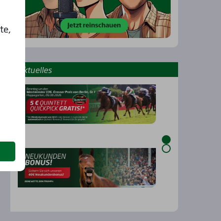
te,
Aktu­el­les
…