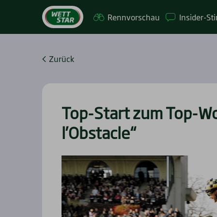
Renn­vor­schau
Insi­­der-St
Zurück
Top-Start zum Top-Wo
l’Obstacle“