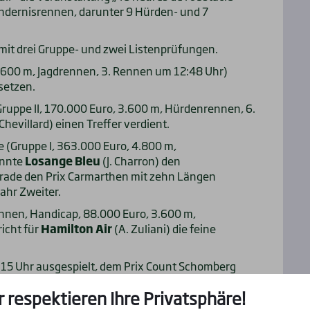
Hindernisrennen, darunter 9 Hürden- und 7
 mit drei Gruppe- und zwei Listenprüfungen.
 3.600 m, Jagdrennen, 3. Rennen um 12:48 Uhr)
tsetzen.
Gruppe II, 170.000 Euro, 3.600 m, Hürdenrennen, 6.
 Chevillard) einen Treffer verdient.
e (Gruppe I, 363.000 Euro, 4.800 m,
önnte
Losange Bleu
(J. Charron) den
erade den Prix Carmarthen mit zehn Längen
ahr Zweiter.
rennen, Handicap, 88.000 Euro, 3.600 m,
icht für
Hamilton Air
(A. Zuliani) die feine
:15 Uhr ausgespielt, dem Prix Count Schomberg
00 m, Hürdenrennen). Lesen Sie dazu bitte
r respektieren Ihre Privatsphäre!