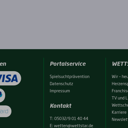
en
Portalservice
WETT
Spiel­sucht­prä­ven­ti­on
Wir – heu
Daten­schutz
Her­zens­
Impres­sum
Fran­chise
TV und L
Kontakt
Wett­schu
Kar­rie­re
T:
05032/9 01 40 44
News­let­
E:
wetten@wettstar.de