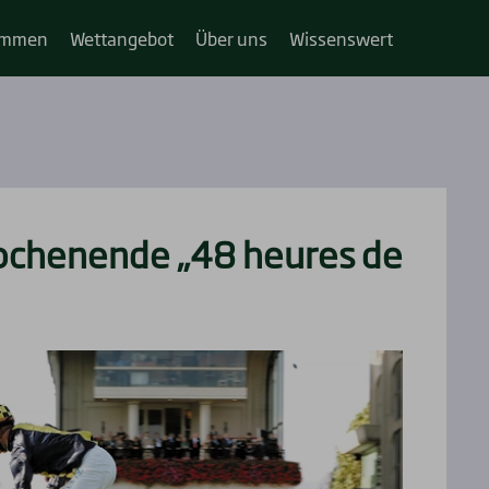
im­­men
Wett­an­ge­bot
Über uns
Wis­sens­wert
chen­en­de „48 heu­res de