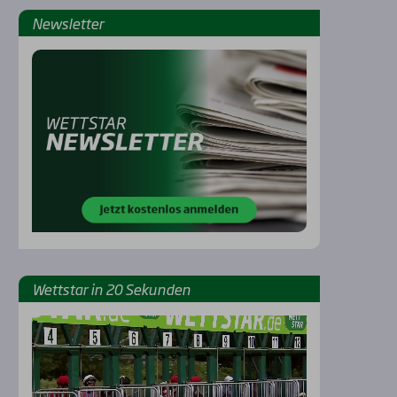
News­let­ter
Rennbahnen
Wett­star in 20 Sekun­den