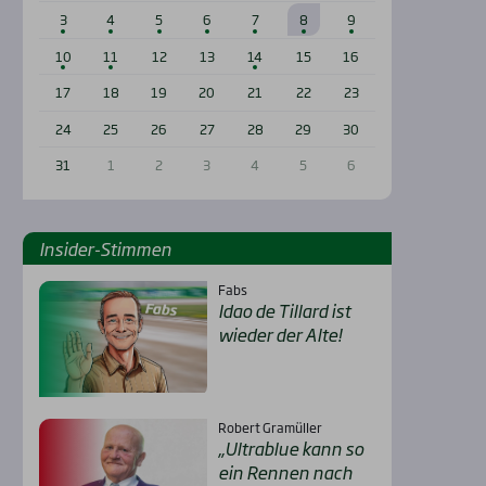
3
4
5
6
7
8
9
10
11
12
13
14
15
16
17
18
19
20
21
22
23
24
25
26
27
28
29
30
31
1
2
3
4
5
6
Insi­der-Stim­men
Fabs
Idao de Til­lard ist
wie­der der Alte!
Robert Gramüller
„Ultra­b­lue kann so
ein Ren­nen nach