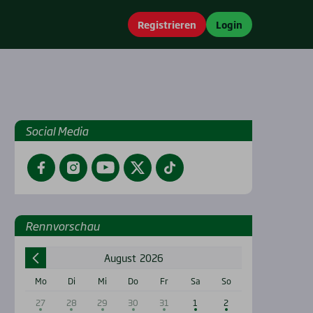
Registrieren
Login
Social Media
Facebook
Instagram
YouTube
Twitter
TikTok
Renn­vor­schau
August
2026
Mo
Di
Mi
Do
Fr
Sa
So
27
28
29
30
31
1
2