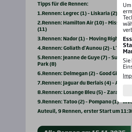
Tipps für die Rennen:
Um 
erm
1.Rennen: Legrec (1) – Liskaria (2) – La
Tec
2.Rennen: Hamilton Air (10) – Miss des B
wäh
(11)
ver
Ess
3.Rennen: Nador (1) – Moving Right (5) –
Sta
4.Rennen: Goliath d’Aunou (2) - L‘ Union J
Ma
5.Rennen: Jeanne de Guye (7) – Sulisane 
Sie
Park (8)
Ein
6.Rennen: Delmegan (2) – Good Girl de Fau
Imp
7.Rennen: Jaguar du Berlais (4) – Aulko (9
8.Rennen: Losange Bleu (5) – Zarakhan (3
9.Rennen: Tatoo (2) – Pompano (1) – Iliv
Auteuil, 9 Rennen, erster Start um 11:3