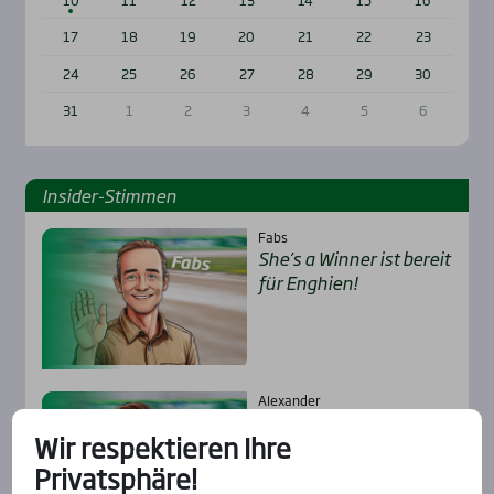
17
18
19
20
21
22
23
24
25
26
27
28
29
30
31
1
2
3
4
5
6
Insi­der-Stim­men
Fabs
She’s a Win­ner ist bereit
für Eng­hien!
Alexander
Pie­ce of Cake – glatt­ge­
Wir respektieren Ihre
hend der Sie­ger!
Privatsphäre!