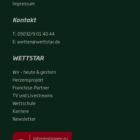
Impres­sum
Kontakt
T:
05032/9 01 40 44
E:
wetten@wettstar.de
WETTSTAR
Wir – heu­te & ges­tern
Her­zens­pro­jekt
Fran­chise-Par­t­­ner
TV und Live­streams
Wett­schu­le
Kar­rie­re
News­let­ter
Informationen zu