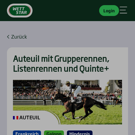
Login
Zurück
Auteuil mit Grup­pe­ren­nen,
Lis­ten­ren­nen und Quin­te+
Frankreich
Galopp
Hindernis