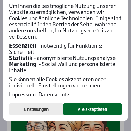
Um Ihnen die bestmögliche Nutzung unserer
Website zu ermöglichen, verwenden wir
Cookies und ähnliche Technologien. Einige sind
Fabs
essenziell für den Betrieb der Seite, während
Ich bin gespannt auf
andere uns helfen, Ihr Nutzungserlebnis zu
Mel­low Speed …
verbessern.
Essenziell
– notwendig für Funktion &
Sicherheit
Statistik
– anonymisierte Nutzungsanalyse
Marketing
– Social Wall und personalisierte
Alle Insider-Stimmen
Inhalte
Sie können alle Cookies akzeptieren oder
individuelle Einstellungen vornehmen.
Pod­cast mit Wett-Tipps
Impressum
Datenschutz
Einstellungen
Alle akzeptieren