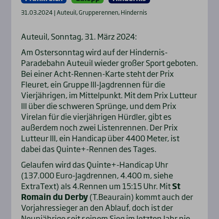
31.03.2024 | Auteuil, Grupperennen, Hindernis
Auteuil, Sonntag, 31. März 2024:
Am Ostersonntag wird auf der Hindernis-
Paradebahn Auteuil wieder großer Sport geboten.
Bei einer Acht-Rennen-Karte steht der Prix
Fleuret, ein Gruppe III-Jagdrennen für die
Vierjährigen, im Mittelpunkt. Mit dem Prix Lutteur
III über die schweren Sprünge, und dem Prix
Virelan für die vierjährigen Hürdler, gibt es
außerdem noch zwei Listenrennen. Der Prix
Lutteur III, ein Handicap über 4400 Meter, ist
dabei das Quinte+-Rennen des Tages.
Gelaufen wird das Quinte+-Handicap Uhr
(137.000 Euro-Jagdrennen, 4.400 m, siehe
ExtraText) als 4.Rennen um 15:15 Uhr. Mit
St
Romain du Derby
(T.Beaurain) kommt auch der
Vorjahressieger an den Ablauf, doch ist der
Neunjährige seit seinem Sieg im letzten Jahr nie