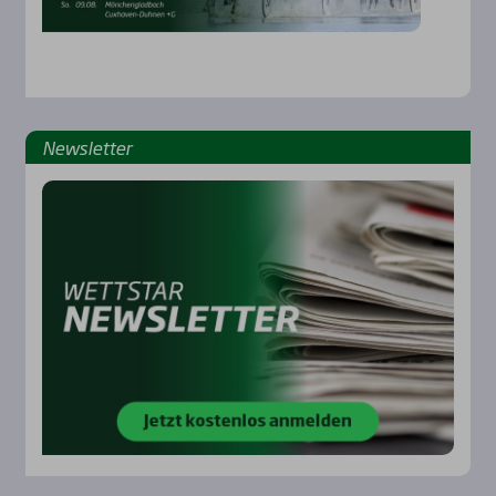
News­let­ter
Rennbahnen