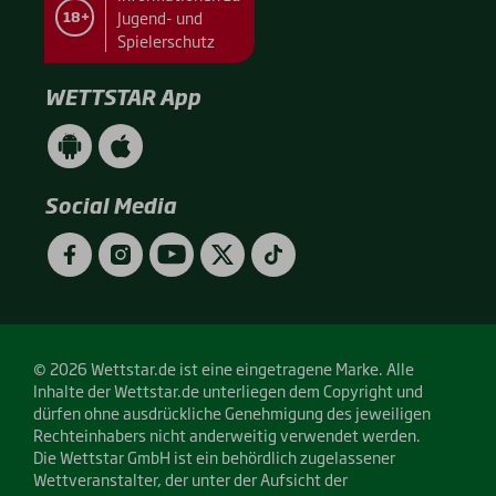
Jugend- und
18+
Spielerschutz
WETTSTAR App
WETTSTAR
WETTSTAR
App
App
(Android
(Apple
/
/
Social Media
Google
App
Play)
Store)
Facebook
Instagram
YouTube
Twitter
TikTok
© 2026 Wettstar.de ist eine eingetragene Marke. Alle
Inhalte der Wettstar.de unterliegen dem Copyright und
dürfen ohne ausdrückliche Genehmigung des jeweiligen
Rechteinhabers nicht anderweitig verwendet werden.
Die Wettstar GmbH ist ein behördlich zugelassener
Wettveranstalter, der unter der Aufsicht der