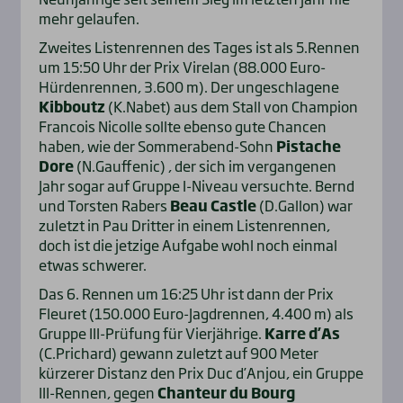
mehr gelaufen.
Zweites Listenrennen des Tages ist als 5.Rennen
um 15:50 Uhr der Prix Virelan (88.000 Euro-
Hürdenrennen, 3.600 m). Der ungeschlagene
Kibboutz
(K.Nabet) aus dem Stall von Champion
Francois Nicolle sollte ebenso gute Chancen
haben, wie der Sommerabend-Sohn
Pistache
Dore
(N.Gauffenic) , der sich im vergangenen
Jahr sogar auf Gruppe I-Niveau versuchte. Bernd
und Torsten Rabers
Beau Castle
(D.Gallon) war
zuletzt in Pau Dritter in einem Listenrennen,
doch ist die jetzige Aufgabe wohl noch einmal
etwas schwerer.
Das 6. Rennen um 16:25 Uhr ist dann der Prix
Fleuret (150.000 Euro-Jagdrennen, 4.400 m) als
Gruppe III-Prüfung für Vierjährige.
Karre d’As
(C.Prichard) gewann zuletzt auf 900 Meter
kürzerer Distanz den Prix Duc d’Anjou, ein Gruppe
III-Rennen, gegen
Chanteur du Bourg