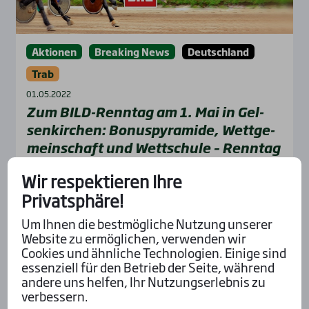
Aktionen
Breaking News
Deutschland
Trab
01.05.2022
Zum BILD-Renn­tag am 1. Mai in Gel­
sen­kir­chen: Bonus­py­ra­mi­de, Wett­ge­
mein­schaft und Wett­schu­le – Renn­tag
des Jah­res im Gel­sen­Trab­Park mit vie­
Wir respektieren Ihre
len Stars
Privatsphäre!
Pressemitteilung WETTSTAR, Mittwoch, 27. April
2022: Es ist der Renntag des Jahres im
Um Ihnen die bestmögliche Nutzung unserer
Website zu ermöglichen, verwenden wir
GelsenTrabPark in Gelsenkirchen: Am Sonntag, 1.
Cookies und ähnliche Technologien. Einige sind
Mai,...
essenziell für den Betrieb der Seite, während
andere uns helfen, Ihr Nutzungserlebnis zu
Mehr...
verbessern.