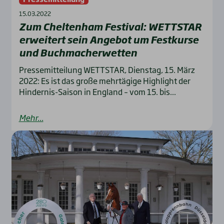
15.03.2022
Zum Chel­ten­ham Fes­ti­val: WETTSTAR
erwei­tert sein Ange­bot um Fest­kur­se
und Buch­mach­er­wet­ten
Pressemitteilung WETTSTAR, Dienstag, 15. März
2022: Es ist das große mehrtägige Highlight der
Hindernis-Saison in England – vom 15. bis...
Mehr...