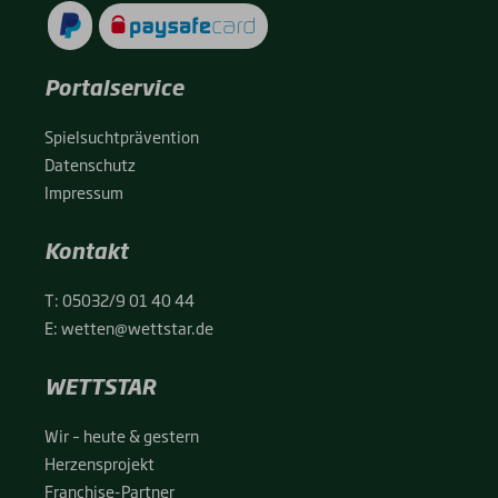
Portalservice
Spiel­sucht­prä­ven­ti­on
Daten­schutz
Impres­sum
Kontakt
T:
05032/9 01 40 44
E:
wetten@wettstar.de
WETTSTAR
Wir – heu­te & ges­tern
Her­zens­pro­jekt
Fran­chise-Par­t­­ner