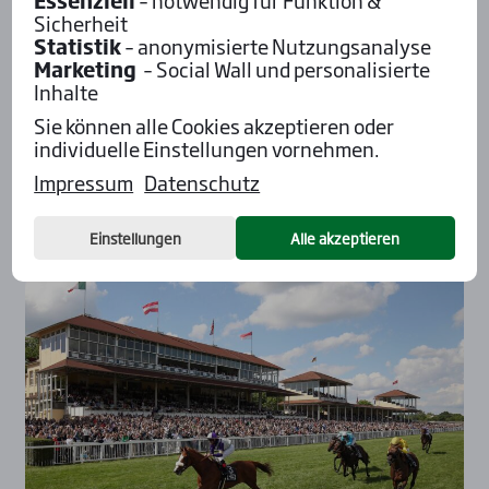
02.06.2024
Sicherheit
Letz­ter Renn­tag des Früh­jahrs Mee­
Statistik
– anonymisierte Nutzungsanalyse
tings wit­te­rungs­be­dingt abge­sagt
Marketing
– Social Wall und personalisierte
Inhalte
Pressemitteilung Baden Galopp, Sonntag, 02. Juni
Sie können alle Cookies akzeptieren oder
2024: Aufgrund des anhaltenden Regens musste
individuelle Einstellungen vornehmen.
der letzte Renntag des Frühjahrs Meetings auf
der...
Impressum
Datenschutz
Mehr...
Einstellungen
Alle akzeptieren