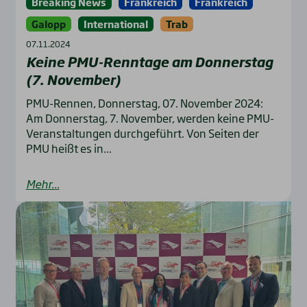
Breaking News
Frankreich
Frankreich
Galopp
International
Trab
07.11.2024
Kei­ne PMU-Renn­ta­ge am Don­ners­tag
(7. Novem­ber)
PMU-Rennen, Donnerstag, 07. November 2024:
Am Donnerstag, 7. November, werden keine PMU-
Veranstaltungen durchgeführt. Von Seiten der
PMU heißt es in...
Mehr...