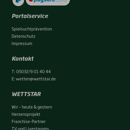
Portalservice
Spiel­sucht­prä­ven­ti­on
Daten­schutz
Impres­sum
Kontakt
T:
05032/9 01 40 44
E:
wetten@wettstar.de
WETTSTAR
Wir – heu­te & ges­tern
Her­zens­pro­jekt
Fran­chise-Par­t­­ner
TV und Live­streams