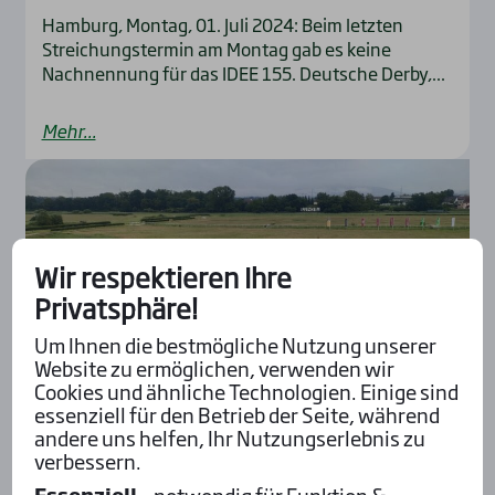
Hamburg, Montag, 01. Juli 2024: Beim letzten
Streichungstermin am Montag gab es keine
Nachnennung für das IDEE 155. Deutsche Derby,...
Mehr...
Wir respektieren Ihre
Privatsphäre!
Um Ihnen die bestmögliche Nutzung unserer
Website zu ermöglichen, verwenden wir
Cookies und ähnliche Technologien. Einige sind
essenziell für den Betrieb der Seite, während
andere uns helfen, Ihr Nutzungserlebnis zu
Breaking News
Deutschland
Galopp
verbessern.
Pressemitteilung
Essenziell
– notwendig für Funktion &