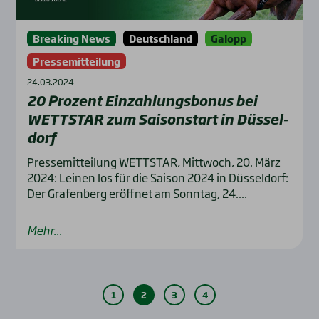
Breaking News
Deutschland
Galopp
Pressemitteilung
24.03.2024
20 Pro­zent Ein­zah­lungs­bo­nus bei
WETTSTAR zum Sai­son­start in Düs­sel­
dorf
Pressemitteilung WETTSTAR, Mittwoch, 20. März
2024: Leinen los für die Saison 2024 in Düsseldorf:
Der Grafenberg eröffnet am Sonntag, 24....
Mehr...
1
2
3
4