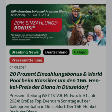
Breaking News
Deutschland
Galopp
Pressemitteilung
04.08.2024
20 Pro­zent Ein­zah­lungs­bo­nus & World
Pool beim Klas­si­ker um den 166. Hen­
kel-Preis der Dia­na in Düs­sel­dorf
Pressemitteilung WETTSTAR, Mittwoch, 31. Juli
2024: Großes Top-Event am Sonntag auf der
Galopprennbahn in Düsseldorf: Der 166. Henkel-
Preis der Diana...