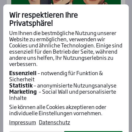
Wir respektieren Ihre
Privatsphäre!
Um Ihnen die bestmögliche Nutzung unserer
Website zu ermöglichen, verwenden wir
Cookies und ähnliche Technologien. Einige sind
Renn­vor­schau
essenziell für den Betrieb der Seite, während
andere uns helfen, Ihr Nutzungserlebnis zu
Enghien
verbessern.
Muze Maker hat auf die
Quin­té+ gewar­tet
Essenziell
– notwendig für Funktion &
Sicherheit
Statistik
– anonymisierte Nutzungsanalyse
Marketing
– Social Wall und personalisierte
Inhalte
Åby
Sie können alle Cookies akzeptieren oder
Fleet­foot S.S. ist wie­der
individuelle Einstellungen vornehmen.
bes­ser drauf
Impressum
Datenschutz