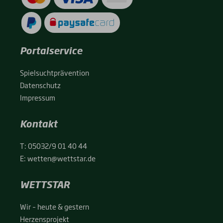
Portalservice
Spiel­sucht­prä­ven­ti­on
Daten­schutz
Impres­sum
Kontakt
T:
05032/9 01 40 44
E:
wetten@wettstar.de
WETTSTAR
Wir – heu­te & ges­tern
Her­zens­pro­jekt