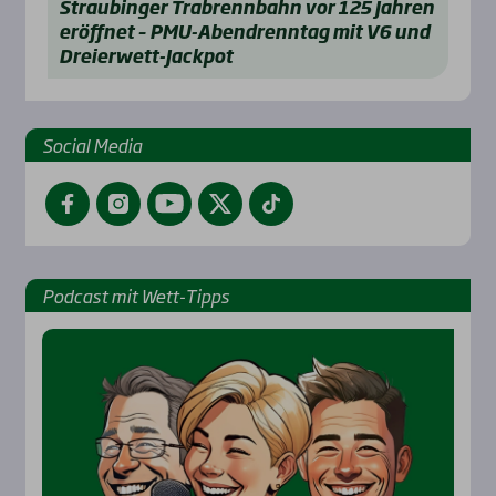
Strau­bin­ger Trab­renn­bahn vor 125 Jah­ren
eröff­net – PMU-Abend­renn­tag mit V6 und
Drei­er­wett-Jack­pot
Social Media
Facebook
Instagram
YouTube
Twitter
TikTok
Pod­cast mit Wett-Tipps