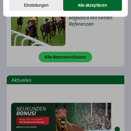
Einstellungen
Alle akzeptieren
Clairefontaine
Boglias­co mit net­ten
Refe­ren­zen
Alle Rennvorschauen
Aktu­el­les