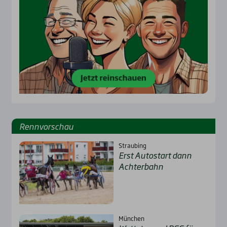
Renn­vor­schau
Straubing
Erst Auto­start dann
Ach­ter­bahn
München