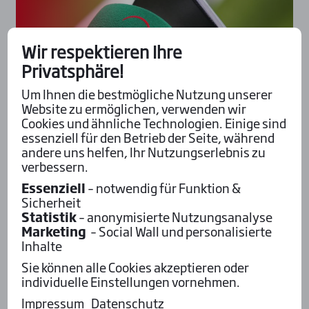
Wir respektieren Ihre
Privatsphäre!
Um Ihnen die bestmögliche Nutzung unserer
Website zu ermöglichen, verwenden wir
Cookies und ähnliche Technologien. Einige sind
essenziell für den Betrieb der Seite, während
andere uns helfen, Ihr Nutzungserlebnis zu
verbessern.
Interview - Hast du'n Sieger?
Essenziell
– notwendig für Funktion &
Donnerstag, 26. Februar 2026, – Mönchengladbach
Sicherheit
„Keep Smi­ling braucht unbe­dingt die
Statistik
– anonymisierte Nutzungsanalyse
Füh­rung“
Marketing
– Social Wall und personalisierte
Inhalte
Bas Crebas ist immer wieder ein gern gesehener
Sie können alle Cookies akzeptieren oder
Gast in Westdeutschland. Auch für
individuelle Einstellungen vornehmen.
Mönchengladbach steuert der Niederländer zwei
Pferde bei – beide im Trotteur Francais-Rennen.
Impressum
Datenschutz