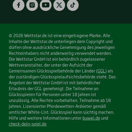
Play)
Store)
Facebook
Instagram
YouTube
Twitter
TikTok
© 2026 Wettstar.de ist eine eingetragene Marke. Alle
Inhalte der Wettstar.de unterliegen dem Copyright und
dürfen ohne ausdrückliche Genehmigung des jeweiligen
Rechteinhabers nicht anderweitig verwendet werden.
Die Wettstar GmbH ist ein behördlich zugelassener
Wettveranstalter, der unter der Aufsicht der
Gemeinsamen Glücksspielbehörde der Länder (
GGL
) als
der zuständigen Glücksspielaufsichtsbehörde steht. Das
Angebot der Wettstar GmbH ist mit behördlicher
Erlaubnis der GGL genehmigt. Die Teilnahme an
Glücksspielen für Personen unter 18 Jahren ist
unzulässig. Alle Rechte vorbehalten. Teilnahme ab 18
Jahren. Lizensierter Pferdewetten-Anbieter gemäß
amtlicher White-List. Glücksspiel kann süchtig machen.
Hilfe und weitere Informationen unter
buwei.de
und
check-dein-spiel.de