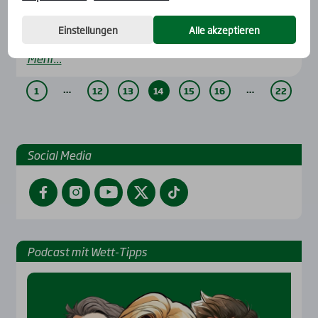
Was er von Keep Smiling und Kluk Kluk erwartet,
hat er im Interview erläutert.
Einstellungen
Alle akzeptieren
Mehr...
…
…
1
12
13
14
15
16
22
Social Media
Facebook
Instagram
YouTube
Twitter
TikTok
Pod­cast mit Wett-Tipps