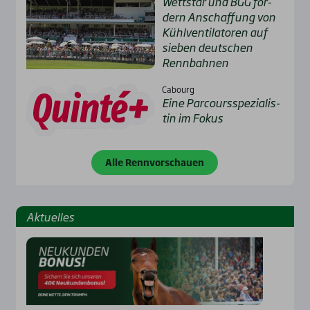
Wett­star und BGG för­
dern Anschaf­fung von
Kühl­ven­ti­la­to­ren auf
sie­ben deut­schen
Renn­bah­nen
Cabourg
Eine Par­cours­spe­zia­lis­
tin im Fokus
Alle Rennvorschauen
Aktu­el­les