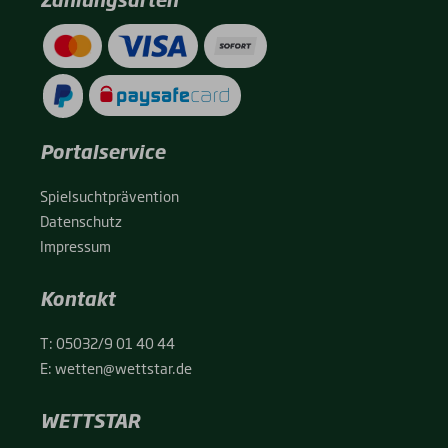
Portalservice
Spiel­sucht­prä­ven­ti­on
Daten­schutz
Impres­sum
Kontakt
T:
05032/9 01 40 44
E:
wetten@wettstar.de
WETTSTAR