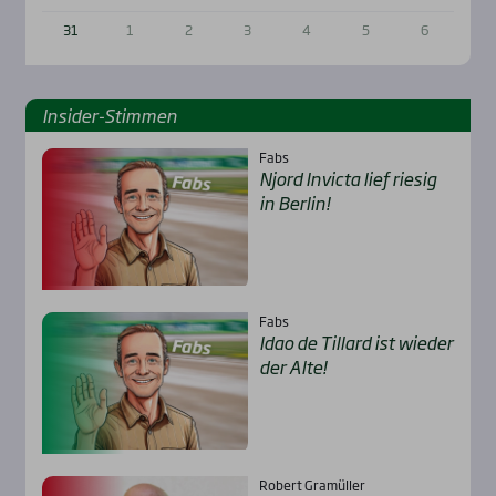
31
1
2
3
4
5
6
Insi­der-Stim­men
Fabs
Njord Invic­ta lief rie­sig
in Ber­lin!
Fabs
Idao de Til­lard ist wie­der
der Alte!
Robert Gramüller