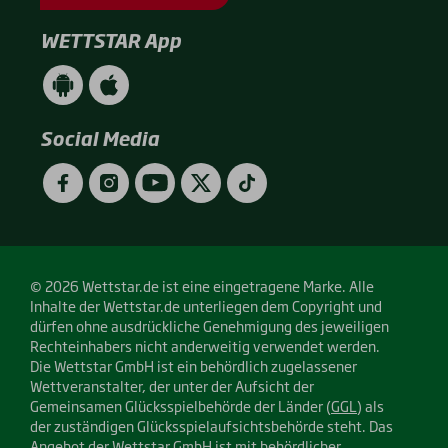
WETTSTAR App
WETTSTAR
WETTSTAR
App
App
(Android
(Apple
/
/
Social Media
Google
App
Play)
Store)
Facebook
Instagram
YouTube
Twitter
TikTok
© 2026 Wettstar.de ist eine eingetragene Marke. Alle
Inhalte der Wettstar.de unterliegen dem Copyright und
dürfen ohne ausdrückliche Genehmigung des jeweiligen
Rechteinhabers nicht anderweitig verwendet werden.
Die Wettstar GmbH ist ein behördlich zugelassener
Wettveranstalter, der unter der Aufsicht der
Gemeinsamen Glücksspielbehörde der Länder (
GGL
) als
der zuständigen Glücksspielaufsichtsbehörde steht. Das
Angebot der Wettstar GmbH ist mit behördlicher