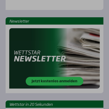
News­let­ter
Wett­star in 20 Sekun­den