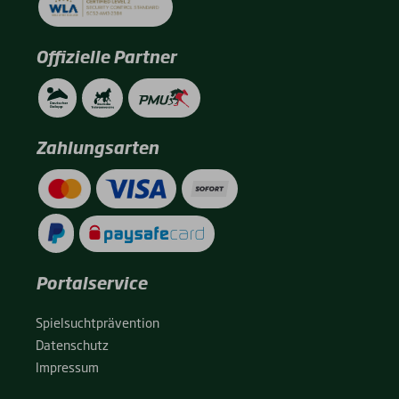
Offizielle Partner
Zahlungsarten
Portalservice
Spiel­sucht­prä­ven­ti­on
Daten­schutz
Impres­sum