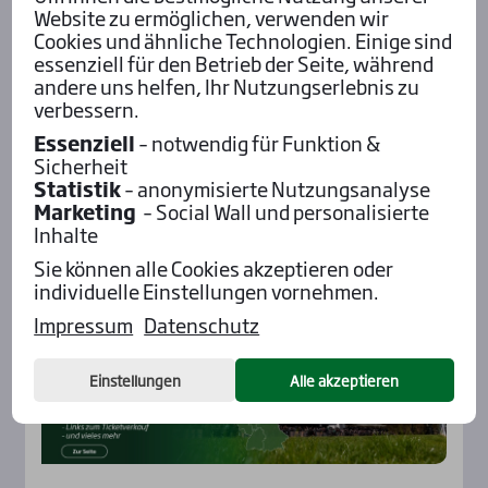
Website zu ermöglichen, verwenden wir
Cookies und ähnliche Technologien. Einige sind
essenziell für den Betrieb der Seite, während
andere uns helfen, Ihr Nutzungserlebnis zu
verbessern.
Aktu­el­les
Essenziell
– notwendig für Funktion &
Sicherheit
Statistik
– anonymisierte Nutzungsanalyse
Marketing
– Social Wall und personalisierte
Inhalte
Sie können alle Cookies akzeptieren oder
individuelle Einstellungen vornehmen.
Impressum
Datenschutz
Einstellungen
Alle akzeptieren
Rennbahnen