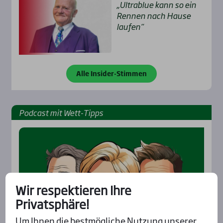
„Ultra­b­lue kann so ein
Ren­nen nach Hau­se
lau­fen“
Alle Insider-Stimmen
Pod­cast mit Wett-Tipps
Wir respektieren Ihre
Privatsphäre!
Um Ihnen die bestmögliche Nutzung unserer