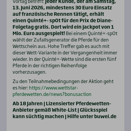
Vortag betrifft:
Jeder Kunde, der am Samstag,
13. Juni 2026, mindestens 30 Euro Einsatz
auf französische Rennen tätigt, erhält
einen Quinté+- spOt für den Prix de Diane-
Folgetag gratis. Dort wird ein Jackpot von 1
Mio. Euro ausgespielt!
Bei einem Quinté+-spOt
wählt der Zufallsgenerator die Pferde für den
Wettschein aus. Hohe Treffer gab es auch mit
dieser Wett-Variante in der Vergangenheit immer
wieder. In der Quinté+-Wette sind die ersten fünf
Pferde in der richtigen Reihenfolge
vorherzusagen.
Zu den Teilnahmebedingungen der Aktion geht
es hier:
https://www.wettstar-
pferdewetten.de/news?bonusaction
Ab 18 Jahren | Lizensierter Pferde­wetten-
Anbieter gemäß White-List | Glücksspiel
kann süchtig machen | Hilfe unter buwei.de