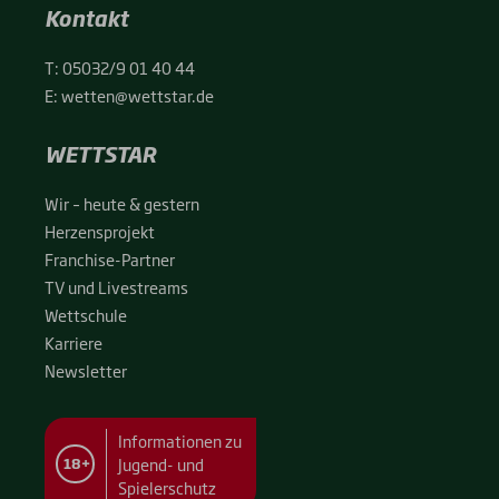
Kontakt
T:
05032/9 01 40 44
E:
wetten@wettstar.de
WETTSTAR
Wir – heu­te & ges­tern
Her­zens­pro­jekt
Fran­chise-Par­t­­ner
TV und Live­streams
Wett­schu­le
Kar­rie­re
News­let­ter
Informationen zu
Jugend- und
18+
Spielerschutz