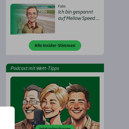
Fabs
Ich bin gespannt
auf Mel­low Speed …
Alle Insider-Stimmen
Pod­cast mit Wett-Tipps