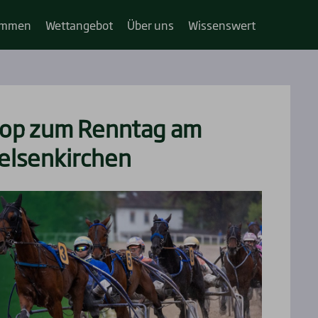
im­­men
Wett­an­ge­bot
Über uns
Wis­sens­wert
top zum Renn­tag am
l­sen­kir­chen