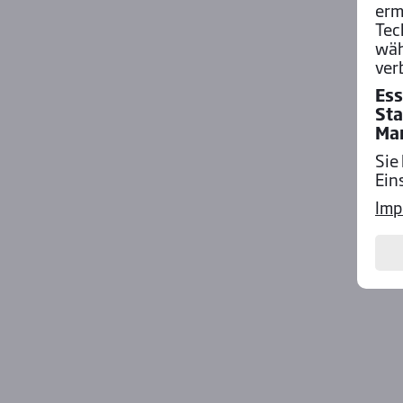
erm
Tec
wäh
ver
Ess
Sta
Ma
Sie
Ein
Imp