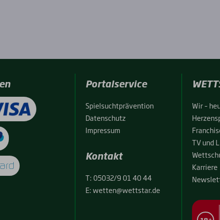
en
Portalservice
WETT
Spiel­sucht­prä­ven­ti­on
Wir – heu
Daten­schutz
Her­zens­
Impres­sum
Fran­chise
TV und L
Kontakt
Wett­schu
Kar­rie­re
T:
05032/9 01 40 44
News­let­
E:
wetten@wettstar.de
18+