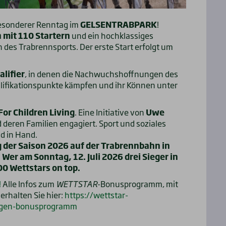
 besonderer Renntag im
GELSENTRABPARK
!
mit 110 Startern
und ein hochklassiges
des Trabrennsports. Der erste Start erfolgt um
lifier
, in denen die Nachwuchshoffnungen des
ifikationspunkte kämpfen und ihr Können unter
For Children Living
. Eine Initiative von
Uwe
d deren Familien engagiert. Sport und soziales
 in Hand.
 der Saison 2026 auf der Trabrennbahn in
:
Wer am Sonntag, 12. Juli 2026 drei Sieger in
00 Wettstars on top.
!
Alle Infos zum
WETTSTAR
-Bonusprogramm, mit
erhalten Sie hier:
https://wettstar-
ngen-bonusprogramm