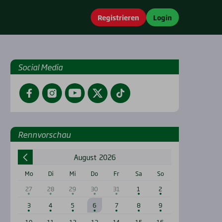
Registrieren
Login
Social Media
Facebook
Instagram
YouTube
Twitter
TikTok
Renn­vor­schau
August
2026
Mo
Di
Mi
Do
Fr
Sa
So
27
28
29
30
31
1
2
3
4
5
6
7
8
9
10
11
12
13
14
15
16