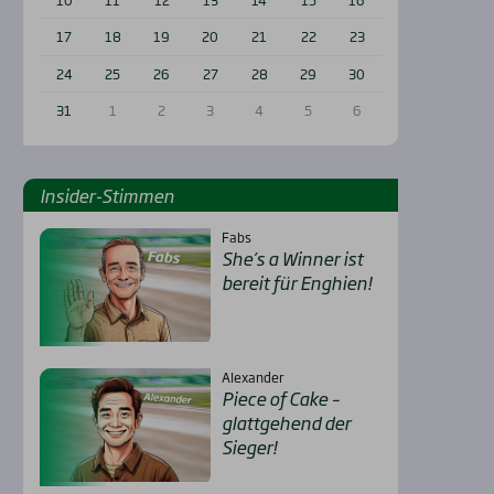
17
18
19
20
21
22
23
24
25
26
27
28
29
30
31
1
2
3
4
5
6
Insi­der-Stim­men
Fabs
She’s a Win­ner ist
bereit für Eng­hien!
Alexander
Pie­ce of Cake –
glatt­ge­hend der
Sie­ger!