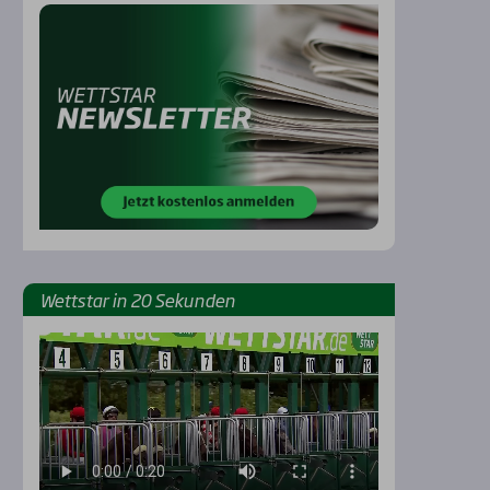
Rennbahnen
Wett­star in 20 Sekun­den