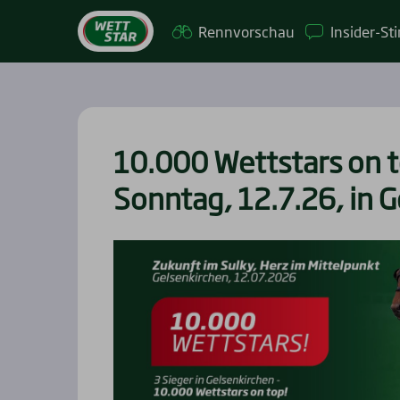
Renn­vor­schau
Insi­­der-St
10.000 Wett­stars on 
Sonn­tag, 12.7.26, in Ge