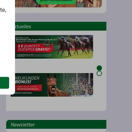
te,
Aktu­el­les
…
News­let­ter