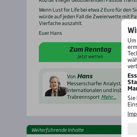
Wenn Lust for Life bei etwa 2 Euro für den Si
würde auf jeden Fall die Zweierwette mit Pa
Vierfache auszahlt.
Wi
Euer Hans
Um 
erm
Zum Renntag
Tec
Jetzt wetten
wäh
ver
Ess
Hans
Von
Sta
Messerscharfer Analyst, Expert
Ma
internationalen und insbesond
Trabrennsport
Mehr...
Sie
Ein
Imp
Weiterführende Inhalte