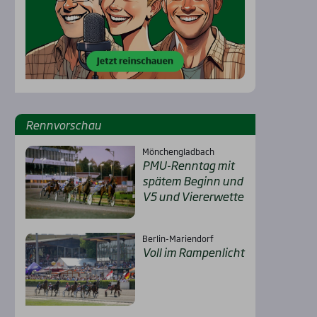
Renn­vor­schau
Mönchengladbach
PMU-Renn­tag mit
spä­tem Beginn und
V5 und Vie­rer­wet­te
Berlin-Mariendorf
Voll im Ram­pen­licht