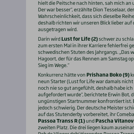
hielt die Peitsche nach hinten, sah mich an
Der war besser“, erzählte Dion Tesselaar, der
Wahrscheinlichkeit, dass sich dieselbe Reihe
deshalb richten wir unseren Blick lieber au
ausgetragen wird.
Darin wird
Lust for Life (2)
schwer zu schlag
zum ersten Mal in ihrer Karriere fehlerfrei 
schwedischen Stuten des Jahrgangs. „Das war
Hagoort, der für das Rennen am Samstag optim
Sieg im Wege.“
Konkurrenz hätte von
Prishana Boko (9)
k
neun Starter (Lust for Life war damals nicht 
noch nie so gut angefühlt, deshalb habe ich
aufgefordert wurde“, berichtete Erwin Bot, 
ungünstigen Startnummer konfrontiert ist. E
jedoch schwierig. Der deutsche Meister sch
auf das Stutenderby vorbereitet, ihr Comebac
Passoa Transs R (1)
und
Pascha Vitanova
zweiten Platz. Die drei liegen kaum auseinan
Rob de Vlieger debütierenden Passoa Trans