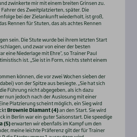
 und zwinkerte mir mit einem breiten Grinsen zu.
 Fahrer des Zweitplatzierten, später. Die
nfolge bei der Zielankunft wiederholt, ist groß,
f das Rennen für Stuten, das als achtes Rennen
en sein. Die Stute wurde bei ihrem letzten Start
geschlagen, und zwar von einer der besten
 eine Niederlage mit Ehre“, so Trainer Paul
istisch ist. „Sie ist in Form, nichts steht einem
ommen können, die vor zwei Wochen sieben der
dabei) von der Spitze aus besiegte. „Sie hat sich
 die Führung nicht abgegeben, als ich dazu
der nun jedoch nach der Auslosung mit einer
ine Platzierung scheint möglich, ein Sieg wird
ickt
Brownie Diamant (4)
an den Start. Sie wird
k in Berlin war ein guter Saisonstart. Die speedige
 (5)
erwarten wir ebenfalls im Kampf um den
der, meine leichte Präferenz gilt der für Trainer
s R die Startnummer 1 ausnutzen wird.