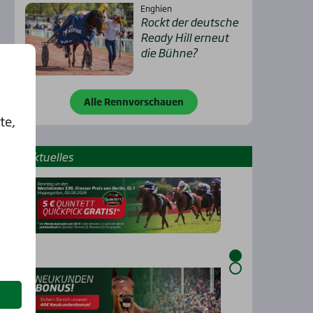
Enghien
Rockt der deut­sche
Rea­dy Hill erneut
die Büh­ne?
Alle Rennvorschauen
te,
Aktu­el­les