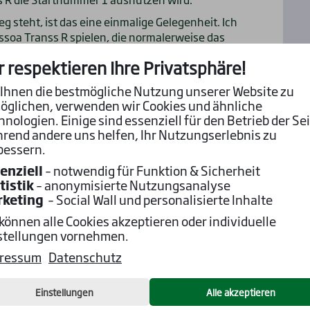
eg steht, ist das eine einmalige Gelegenheit. Ich
ssoa Transs R spielen, die normalerweise das
r respektieren Ihre Privatsphäre!
Ihnen die bestmögliche Nutzung unserer Website zu
öglichen, verwenden wir Cookies und ähnliche
Zum Rennen
hnologien. Einige sind essenziell für den Betrieb der Sei
Jetzt wetten
rend andere uns helfen, Ihr Nutzungserlebnis zu
bessern.
enziell
– notwendig für Funktion & Sicherheit
tistik
– anonymisierte Nutzungsanalyse
e für den
rketing
– Social Wall und personalisierte Inhalte
ere holländischen
 können alle Cookies akzeptieren oder individuelle
stellungen vornehmen.
ressum
Datenschutz
Einstellungen
Alle akzeptieren