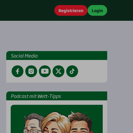
Registrieren
Login
Social Media
Facebook
Instagram
YouTube
Twitter
TikTok
Pod­cast mit Wett-Tipps