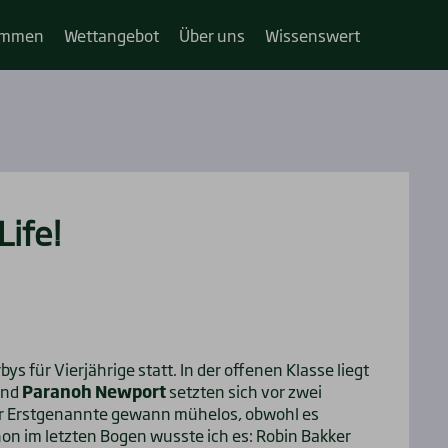
im­­men
Wett­an­ge­bot
Über uns
Wis­sens­wert
Life!
 für Vierjährige statt. In der offenen Klasse liegt
nd
Paranoh Newport
setzten sich vor zwei
er Erstgenannte gewann mühelos, obwohl es
on im letzten Bogen wusste ich es: Robin Bakker