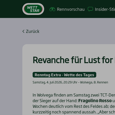
Renn­vor­schau
Insi­­der-St
Zurück
Revan­che für Lust for 
Renntag Extra - Wette des Tages
Samstag, 4. Juli 2026, 20:29 Uhr – Wolvega, 8. Rennen
In Wolvega finden am Samstag zwei TCT-Derbys
der Sieger auf der Hand:
Fragolino Rosso
u
Wochen deutlich vom Rest des Feldes ab; d
kurzzeitig noch spannend aussah. „Aber sch