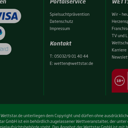
en
Portalservice
WETT
Spiel­sucht­prä­ven­ti­on
Wir – heu
Daten­schutz
Her­zens­
Impres­sum
Fran­chise
TV und L
Kontakt
Wett­schu
Kar­rie­re
T:
05032/9 01 40 44
News­let­
E:
wetten@wettstar.de
18+
er Wettstar.de unterliegen dem Copyright und dürfen ohne ausdrückli
ar GmbH ist ein behördlich zugelassener Wettveranstalter, der unter
spielaufsichtsbehörde steht. Das Angebot der Wettstar GmbH ist mit b