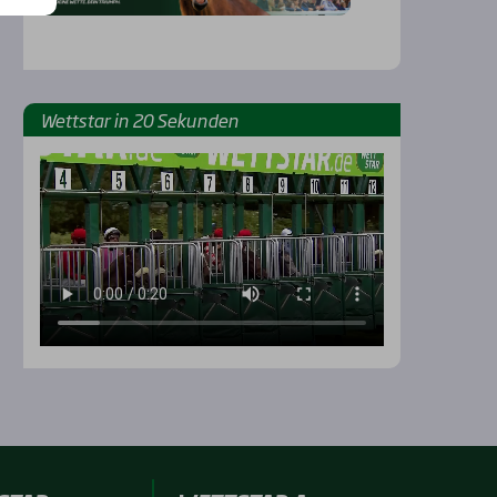
Wett­star in 20 Sekun­den
Rennbahnen