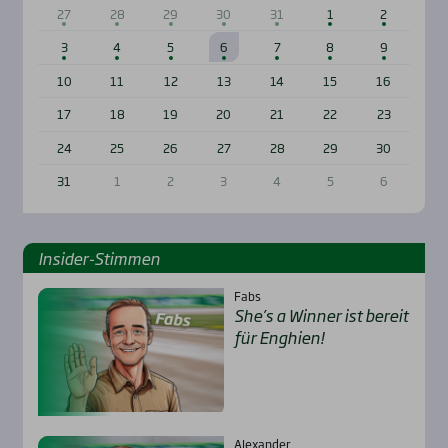
27
28
29
30
31
1
2
3
4
5
6
7
8
9
10
11
12
13
14
15
16
17
18
19
20
21
22
23
24
25
26
27
28
29
30
31
1
2
3
4
5
6
Insi­der-Stim­men
Fabs
She’s a Win­ner ist bereit
für Eng­hien!
Alexander