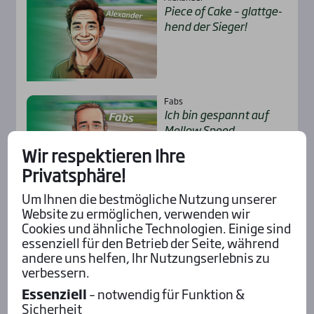
Pie­ce of Cake – glatt­ge­
hend der Sie­ger!
Fabs
Ich bin gespannt auf
Mel­low Speed …
Wir respektieren Ihre
Privatsphäre!
Um Ihnen die bestmögliche Nutzung unserer
Alle Insider-Stimmen
Website zu ermöglichen, verwenden wir
Cookies und ähnliche Technologien. Einige sind
essenziell für den Betrieb der Seite, während
andere uns helfen, Ihr Nutzungserlebnis zu
Pod­cast mit Wett-Tipps
verbessern.
Essenziell
– notwendig für Funktion &
Sicherheit