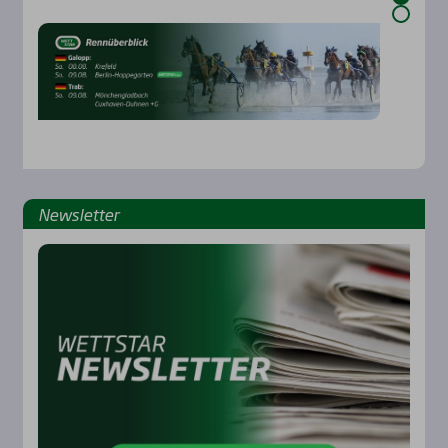
News­let­ter
Rennbahnen