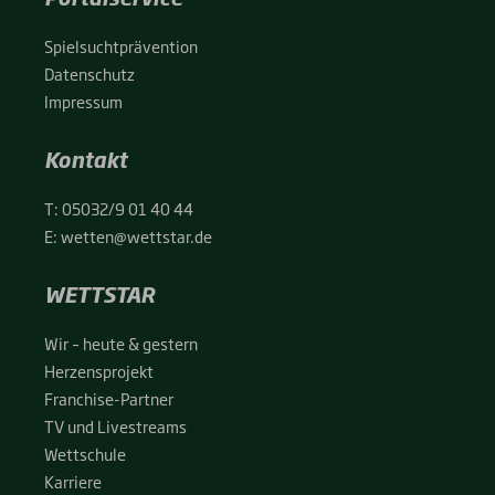
Spiel­sucht­prä­ven­ti­on
Daten­schutz
Impres­sum
Kontakt
T:
05032/9 01 40 44
E:
wetten@wettstar.de
WETTSTAR
Wir – heu­te & ges­tern
Her­zens­pro­jekt
Fran­chise-Par­t­­ner
TV und Live­streams
Wett­schu­le
Kar­rie­re