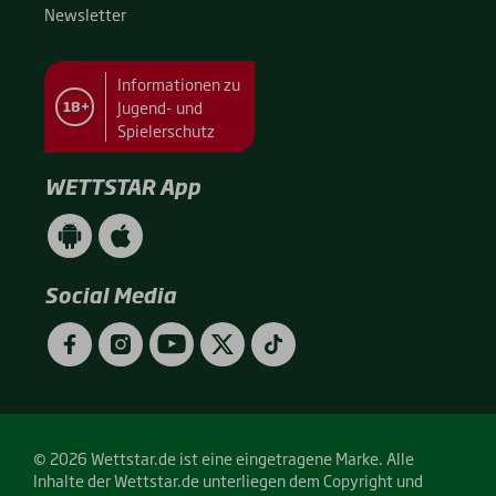
News­let­ter
Informationen zu
Jugend- und
18+
Spielerschutz
WETTSTAR App
WETTSTAR
WETTSTAR
App
App
(Android
(Apple
/
/
Social Media
Google
App
Play)
Store)
Facebook
Instagram
YouTube
Twitter
TikTok
© 2026 Wettstar.de ist eine eingetragene Marke. Alle
Inhalte der Wettstar.de unterliegen dem Copyright und