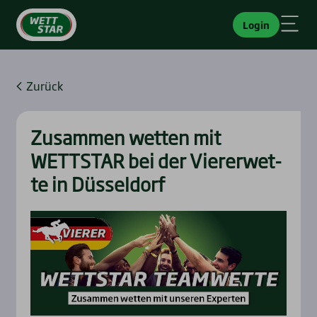
Login
Zurück
Zusam­men wet­ten mit
WETTSTAR bei der Vie­rer­wet­
te in Düs­sel­dorf