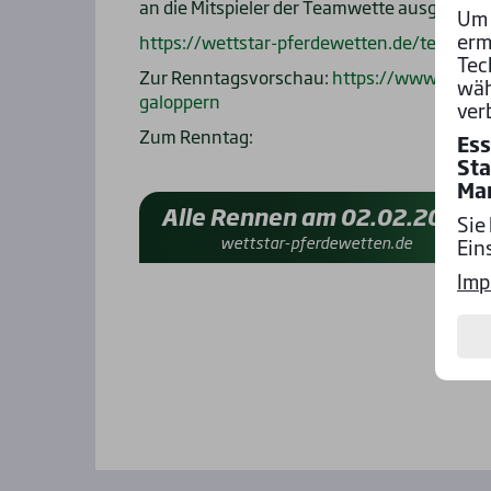
an die Mitspieler der Teamwette ausgeschü
Um 
erm
https://wettstar-pferdewetten.de/teamwet
Tec
Zur Renntagsvorschau:
https://www.wettst
wäh
galoppern
ver
Zum Renntag:
Ess
Sta
Ma
Alle Rennen am 02.02.2025
Sie
wettstar-pferdewetten.de
Ein
Imp