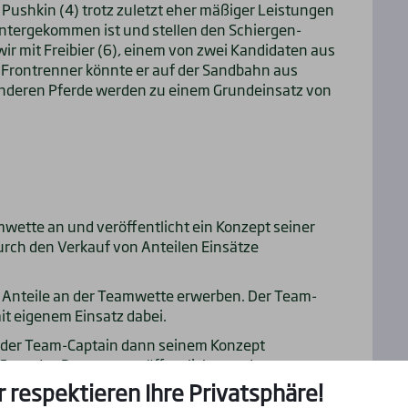
s Pushkin (4) trotz zuletzt eher mäßiger Leistungen
 untergekommen ist und stellen den Schiergen-
ir mit Freibier (6), einem von zwei Kandidaten aus
 Frontrenner könnte er auf der Sandbahn aus
nderen Pferde werden zu einem Grundeinsatz von
wette an und veröffentlicht ein Konzept seiner
durch den Verkauf von Anteilen Einsätze
 Anteile an der Teamwette erwerben. Der Team-
it eigenem Einsatz dabei.
t der Team-Captain dann seinem Konzept
Start des Rennens veröffentlicht werden.
r respektieren Ihre Privatsphäre!
des jeweiligen Anteils nach Quoten-Bekanntgabe