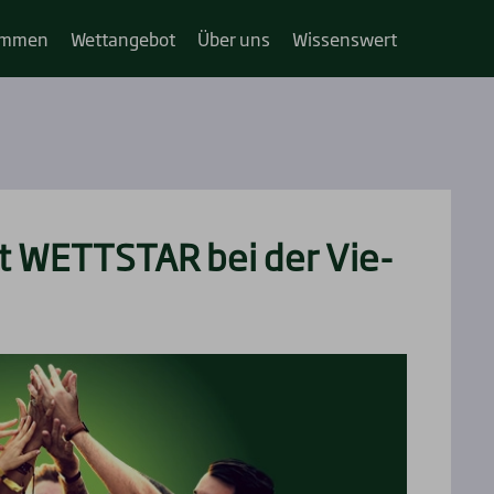
im­­men
Wett­an­ge­bot
Über uns
Wis­sens­wert
t WETTSTAR bei der Vie­
d