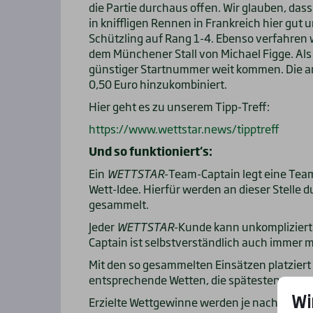
die Partie durchaus offen. Wir glauben, das
in kniffligen Rennen in Frankreich hier gut
Schützling auf Rang 1-4. Ebenso verfahren w
dem Münchener Stall von Michael Figge. Als
günstiger Startnummer weit kommen. Die a
0,50 Euro hinzukombiniert.
Hier geht es zu unserem Tipp-Treff:
https://www.wettstar.news/tipptreff
Und so funktioniert‘s:
Ein
WETTSTAR
-Team-Captain legt eine Team
Wett-Idee. Hierfür werden an dieser Stelle 
gesammelt.
Jeder
WETTSTAR
-Kunde kann unkompliziert
Captain ist selbstverständlich auch immer m
Mit den so gesammelten Einsätzen platzier
entsprechende Wetten, die spätestens zum 
Wi
Erzielte Wettgewinne werden je nach Höhe 