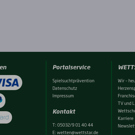
en
Portalservice
WETT
Spiel­sucht­prä­ven­ti­on
Wir – heu
Daten­schutz
Her­zens­
Impres­sum
Fran­chise
TV und L
Kontakt
Wett­schu
Kar­rie­re
T:
05032/9 01 40 44
News­let­
E:
wetten@wettstar.de