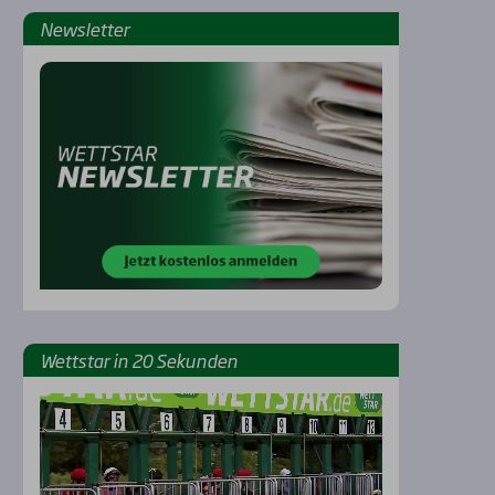
News­let­ter
Rennbahnen
Wett­star in 20 Sekun­den