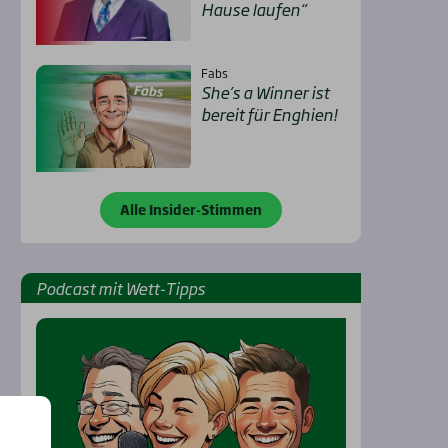
Hau­se lau­fen“
Fabs
She’s a Win­ner ist
bereit für Eng­hien!
Alle Insider-Stimmen
Pod­cast mit Wett-Tipps