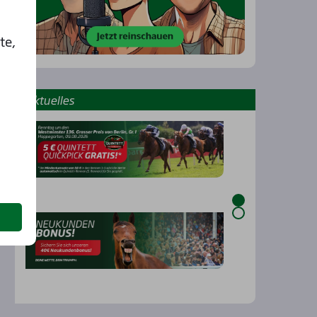
te,
Aktu­el­les