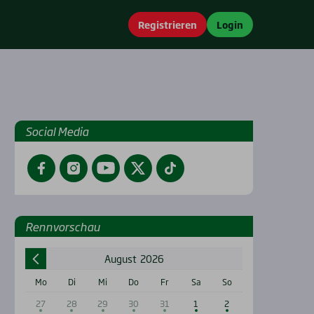
Registrieren
Login
Social Media
Facebook
Instagram
YouTube
Twitter
TikTok
Renn­vor­schau
August
2026
Mo
Di
Mi
Do
Fr
Sa
So
27
28
29
30
31
1
2