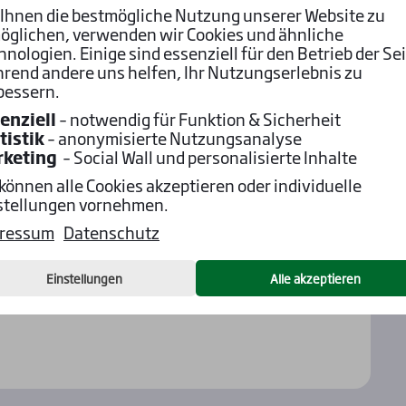
ttet und automatisch auf dem Wettkonto verbucht.
Ihnen die bestmögliche Nutzung unserer Website zu
öglichen, verwenden wir Cookies und ähnliche
te
hnologien. Einige sind essenziell für den Betrieb der Sei
ar.news/februar-start-bei-den-deutschen-
rend andere uns helfen, Ihr Nutzungserlebnis zu
bessern.
enziell
– notwendig für Funktion & Sicherheit
tistik
– anonymisierte Nutzungsanalyse
rketing
– Social Wall und personalisierte Inhalte
 können alle Cookies akzeptieren oder individuelle
stellungen vornehmen.
ressum
Datenschutz
Einstellungen
Alle akzeptieren