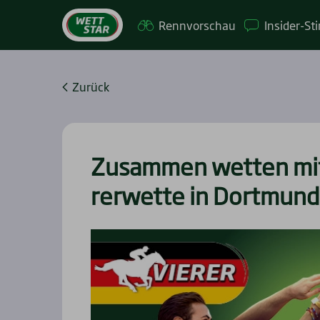
Renn­vor­schau
Insi­­der-St
Zurück
Zusam­men wet­ten mi
rer­wet­te in Dort­mun