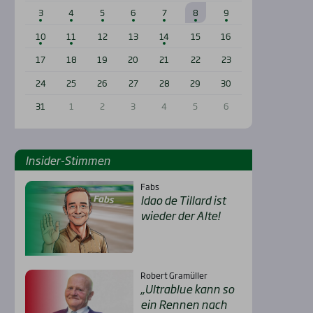
3
4
5
6
7
8
9
10
11
12
13
14
15
16
17
18
19
20
21
22
23
24
25
26
27
28
29
30
31
1
2
3
4
5
6
Insi­der-Stim­men
Fabs
Idao de Til­lard ist
wie­der der Alte!
Robert Gramüller
„Ultra­b­lue kann so
ein Ren­nen nach