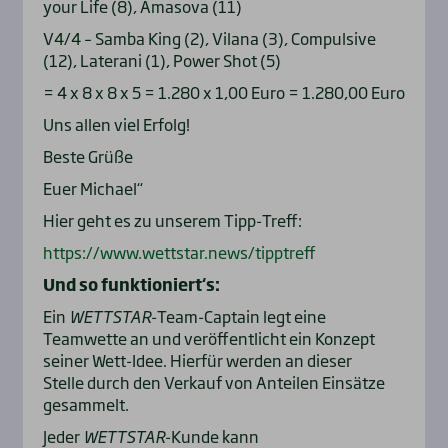
your Life (8), Amasova (11)
V4/4 – Samba King (2), Vilana (3), Compulsive
(12), Laterani (1), Power Shot (5)
= 4 x 8 x 8 x 5 = 1.280 x 1,00 Euro = 1.280,00 Euro
Uns allen viel Erfolg!
Beste Grüße
Euer Michael“
Hier geht es zu unserem Tipp-Treff:
https://www.wettstar.news/tipptreff
Und so funktioniert‘s:
Ein
WETTSTAR
-Team-Captain legt eine
Teamwette an und veröffentlicht ein Konzept
seiner Wett-Idee. Hierfür werden an dieser
Stelle durch den Verkauf von Anteilen Einsätze
gesammelt.
Jeder
WETTSTAR
-Kunde kann