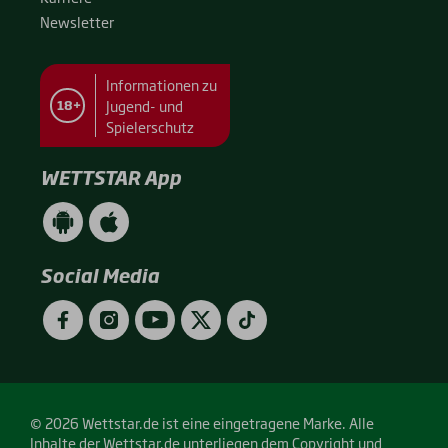
News­let­ter
Informationen zu
Jugend- und
18+
Spielerschutz
WETTSTAR App
WETTSTAR
WETTSTAR
App
App
(Android
(Apple
/
/
Social Media
Google
App
Play)
Store)
Facebook
Instagram
YouTube
Twitter
TikTok
© 2026 Wettstar.de ist eine eingetragene Marke. Alle
Inhalte der Wettstar.de unterliegen dem Copyright und