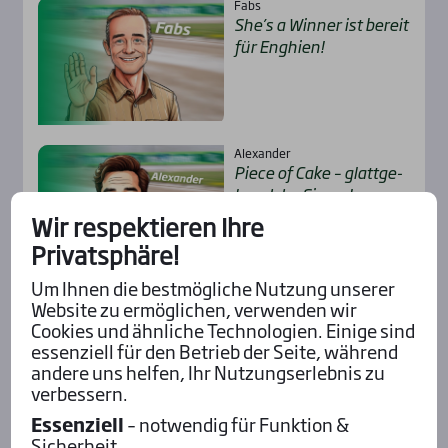
Fabs
She’s a Win­ner ist bereit
für Eng­hien!
Alexander
Pie­ce of Cake – glatt­ge­
hend der Sie­ger!
Wir respektieren Ihre
Privatsphäre!
Um Ihnen die bestmögliche Nutzung unserer
Website zu ermöglichen, verwenden wir
Alle Insider-Stimmen
Cookies und ähnliche Technologien. Einige sind
essenziell für den Betrieb der Seite, während
andere uns helfen, Ihr Nutzungserlebnis zu
Pod­cast mit Wett-Tipps
verbessern.
Essenziell
– notwendig für Funktion &
Sicherheit