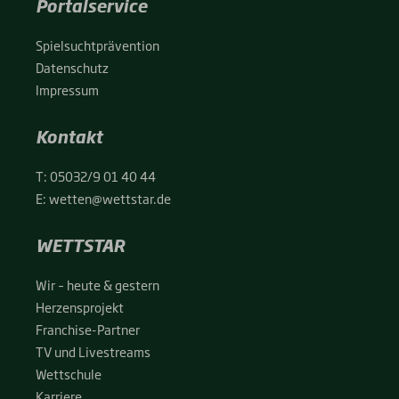
Portalservice
Spiel­sucht­prä­ven­ti­on
Daten­schutz
Impres­sum
Kontakt
T:
05032/9 01 40 44
E:
wetten@wettstar.de
WETTSTAR
Wir – heu­te & ges­tern
Her­zens­pro­jekt
Fran­chise-Par­t­­ner
TV und Live­streams
Wett­schu­le
Kar­rie­re