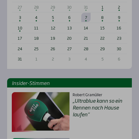
27
28
29
30
31
1
2
3
4
5
6
7
8
9
10
11
12
13
14
15
16
17
18
19
20
21
22
23
24
25
26
27
28
29
30
31
1
2
3
4
5
6
Insi­der-Stim­men
Robert Gramüller
„Ultra­b­lue kann so ein
Ren­nen nach Hau­se
lau­fen“