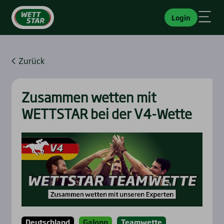
Login
Zurück
Zusam­men wet­ten mit
WETTSTAR bei der V4-Wet­te
Deutschland
Galopp
Teamwette