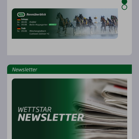
News­let­ter
Rennbahnen