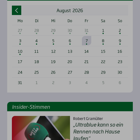
August
2026
Mo
Di
Mi
Do
Fr
Sa
So
27
28
29
30
31
1
2
3
4
5
6
7
8
9
10
11
12
13
14
15
16
17
18
19
20
21
22
23
24
25
26
27
28
29
30
31
1
2
3
4
5
6
Insi­der-Stim­men
Robert Gramüller
„Ultra­b­lue kann so ein
Ren­nen nach Hau­se
lau­fen“