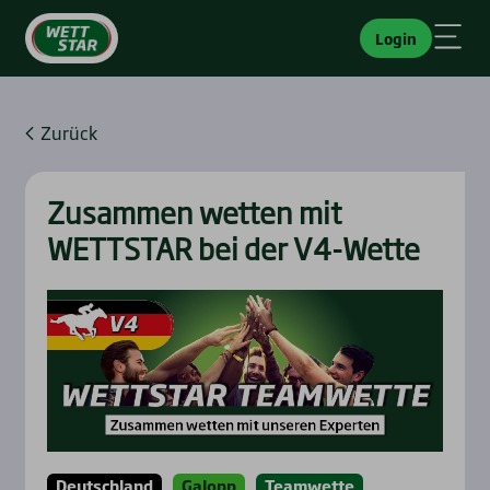
Login
Zurück
Zusam­men wet­ten mit
WETTSTAR bei der V4-Wet­te
Deutschland
Galopp
Teamwette