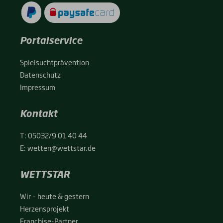
Portalservice
Spiel­sucht­prä­ven­ti­on
Daten­schutz
Impres­sum
Kontakt
T:
05032/9 01 40 44
E:
wetten@wettstar.de
WETTSTAR
Wir – heu­te & ges­tern
Her­zens­pro­jekt
Fran­chise-Par­t­­ner