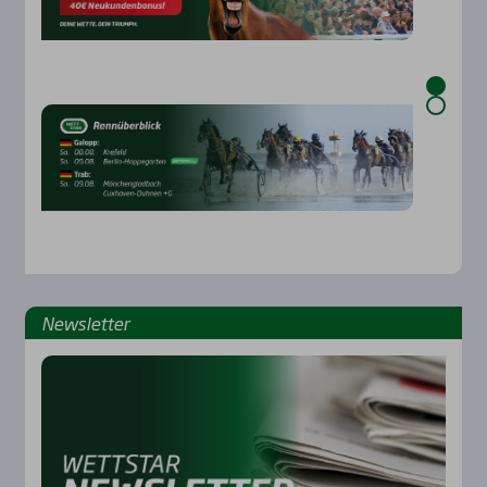
News­let­ter
Rennbahnen