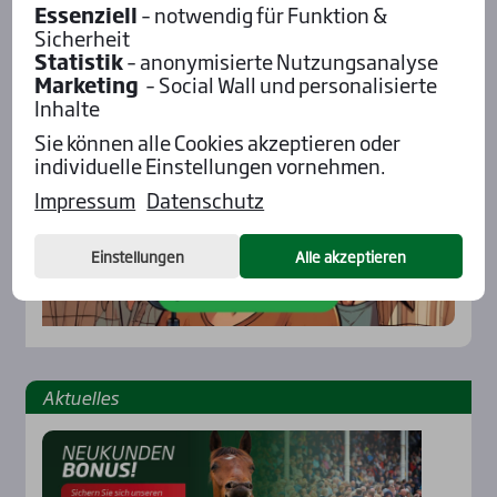
Essenziell
– notwendig für Funktion &
Pod­cast mit Wett-Tipps
Sicherheit
Statistik
– anonymisierte Nutzungsanalyse
Marketing
– Social Wall und personalisierte
Inhalte
Sie können alle Cookies akzeptieren oder
individuelle Einstellungen vornehmen.
Impressum
Datenschutz
Einstellungen
Alle akzeptieren
Aktu­el­les