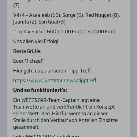
(7)
V4/4 – Asaaleeb (10), Surge (6), Red Nugget (8),
Juanita (2), Son Gual (3)
= 5x 4 x 6 x 5 = 600 x 1,00 Euro = 600,00 Euro
Uns allen viel Erfolg!
Beste Grüße
Euer Michael“
Hier geht es zu unserem Tipp-Treff:
https://www.wettstar.news/tipptreff
Und so funktioniert‘s:
Ein
WETTSTAR
-Team-Captain legt eine
Teamwette an und veröffentlicht ein Konzept
seiner Wett-Idee. Hierfür werden an dieser
Stelle durch den Verkauf von Anteilen Einsätze
gesammelt.
Jeder
WETTSTAR
-Kunde kann