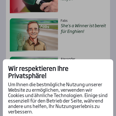
Fabs
She’s a Win­ner ist bereit
für Eng­hien!
Alexander
Pie­ce of Cake – glatt­ge­
Wir respektieren Ihre
hend der Sie­ger!
Privatsphäre!
Um Ihnen die bestmögliche Nutzung unserer
Website zu ermöglichen, verwenden wir
Cookies und ähnliche Technologien. Einige sind
Alle Insider-Stimmen
essenziell für den Betrieb der Seite, während
andere uns helfen, Ihr Nutzungserlebnis zu
verbessern.