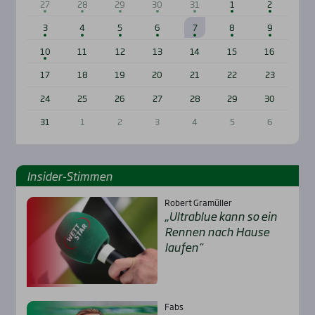
27
28
29
30
31
1
2
3
4
5
6
7
8
9
10
11
12
13
14
15
16
17
18
19
20
21
22
23
24
25
26
27
28
29
30
31
1
2
3
4
5
6
Insi­der-Stim­men
Robert Gramüller
„Ultra­b­lue kann so ein
Ren­nen nach Hau­se
lau­fen“
Fabs