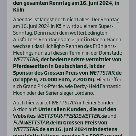
den gesamten Renntag am 16. Juni 2024, in
Köln
.
Aber das ist längst noch nicht alles: Der Renntag
am 16. Juni 2024 in Köln wird zu einem Super-
Sonntag. Denn nach dem wetterbedingten
Ausfall des Renntages am 2. Juni in Baden-Baden
wechselt das Highlight-Rennen des Frühjahrs-
Meetings nun auf diesen Termin in der Domstadt:
WETTSTAR
, der bedeutendste Vermittler von
Pferdewetten in Deutschland, ist der
Sponsor des Grossen Preis von
WETTSTAR
.de
(Gruppe II, 70.000 Euro, 2.200 m).
Hier treffen
sich Grand Prix-Pferde, wie Derby-Held Fantastic
Moon oder der Seriensieger Lordano.
Auch hier wartet
WETTSTAR
mit einer Sonder-
Aktion auf:
Unter allen Kunden, die auf den
Websites
WETTSTAR-PFERDEWETTEN.de
und
FUN.WETTSTAR.de
im Grossen Preis von
WETTSTAR
.de am 16. Juni 2024 mindestens
eine Wette tätigen, werden
1 x 500 Euro und