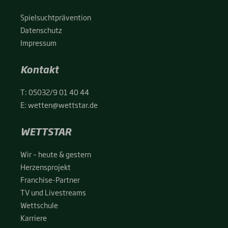
Spiel­sucht­prä­ven­ti­on
Daten­schutz
Impres­sum
Kontakt
T:
05032/9 01 40 44
E:
wetten@wettstar.de
WETTSTAR
Wir – heu­te & ges­tern
Her­zens­pro­jekt
Fran­chise-Par­t­­ner
TV und Live­streams
Wett­schu­le
Kar­rie­re