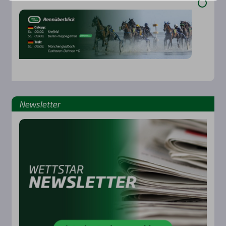
News­let­ter
Rennbahnen