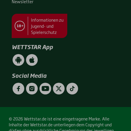
News­let­ter
Informationen zu
Jugend- und
18+
Spielerschutz
WETTSTAR App
WETTSTAR
WETTSTAR
App
App
(Android
(Apple
/
/
Social Media
Google
App
Play)
Store)
Facebook
Instagram
YouTube
Twitter
TikTok
© 2026 Wettstar.de ist eine eingetragene Marke. Alle
Inhalte der Wettstar.de unterliegen dem Copyright und
dürfen ohne ausdrückliche Genehmigung des jeweiligen