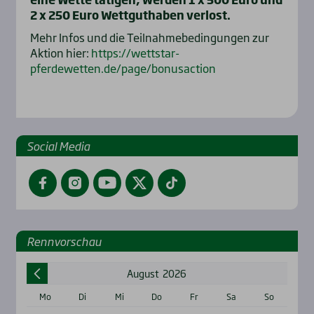
2 x 250 Euro Wettguthaben verlost.
Mehr Infos und die Teilnahmebedingungen zur
Aktion hier:
https://wettstar-
pferdewetten.de/page/bonusaction
Social Media
Facebook
Instagram
YouTube
Twitter
TikTok
Renn­vor­schau
August
2026
Mo
Di
Mi
Do
Fr
Sa
So