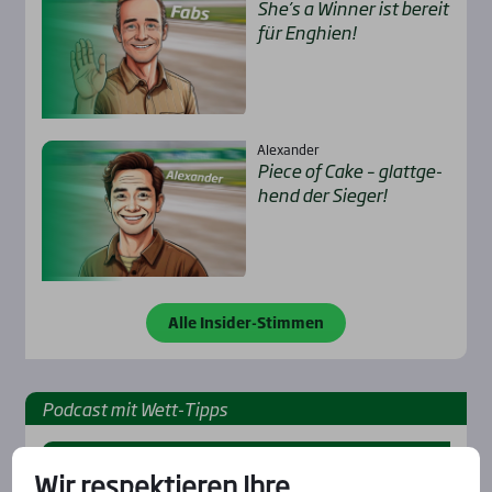
She’s a Win­ner ist bereit
für Eng­hien!
Alexander
Pie­ce of Cake – glatt­ge­
hend der Sie­ger!
Alle Insider-Stimmen
Pod­cast mit Wett-Tipps
Wir respektieren Ihre