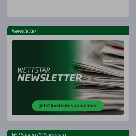
Rennbahnen
News­let­ter
Wett­star in 20 Sekun­den