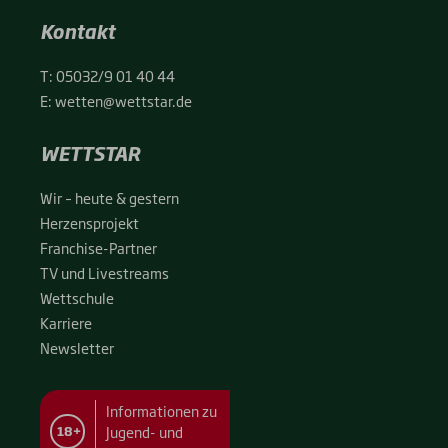
Kontakt
T:
05032/9 01 40 44
E:
wetten@wettstar.de
WETTSTAR
Wir – heu­te & ges­tern
Her­zens­pro­jekt
Fran­chise-Par­t­­ner
TV und Live­streams
Wett­schu­le
Kar­rie­re
News­let­ter
Informationen zu
Jugend- und
18+