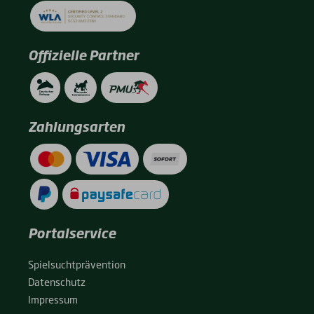
Offizielle Partner
Zahlungsarten
Portalservice
Spiel­sucht­prä­ven­ti­on
Daten­schutz
Impres­sum