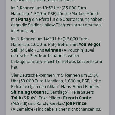
Im 2.Rennen um 13:58 Uhr (25.000 Euro-
Handicap, 1.300 m, PSF) könnte Markus Münch
mit
Panay
ein Pferd für die Überraschung haben,
denn die Soldier Hollow-Tochter startet erstmals
im Handicap.
Im 3. Rennen um 14:33 Uhr (18.000 Euro-
Handicap, 1.600 m, PSF) treffen mit
You’ve got
Sail
(M.Seidl) und
Winnan
(A.Pouchin) zwei
deutsche Pferde aufeinander, wobei
Letztgenannte vielleicht die etwas bessere Form
hat.
Vier Deutsche kommen im 5. Rennen um 15:50
Uhr (53.000 Euro-Handicap, 1.600 m, PSF, siehe
Extra-Text) an den Ablauf. Hans-Albert Blumes
Shinning Ocean
(D.Santiago), Hella Sauers
Toijk
(S.Ruis), Erika Mäders
French Conte
(M.Seidl) und Karoly Kerekes‘
Joli Prince
(A.Lemaitre) sind dabei sicher nicht chancenlos.