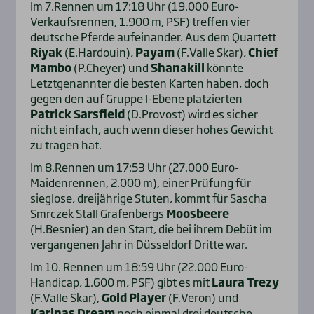
Im 7.Rennen um 17:18 Uhr (19.000 Euro-
Verkaufsrennen, 1.900 m, PSF) treffen vier
deutsche Pferde aufeinander. Aus dem Quartett
Riyak
(E.Hardouin),
Payam
(F.Valle Skar),
Chief
Mambo
(P.Cheyer) und
Shanakill
könnte
Letztgenannter die besten Karten haben, doch
gegen den auf Gruppe I-Ebene platzierten
Patrick Sarsfield
(D.Provost) wird es sicher
nicht einfach, auch wenn dieser hohes Gewicht
zu tragen hat.
Im 8.Rennen um 17:53 Uhr (27.000 Euro-
Maidenrennen, 2.000 m), einer Prüfung für
sieglose, dreijährige Stuten, kommt für Sascha
Smrczek Stall Grafenbergs
Moosbeere
(H.Besnier) an den Start, die bei ihrem Debüt im
vergangenen Jahr in Düsseldorf Dritte war.
Im 10. Rennen um 18:59 Uhr (22.000 Euro-
Handicap, 1.600 m, PSF) gibt es mit
Laura Trezy
(F.Valle Skar),
Gold Player
(F.Veron) und
Karinas Dream
noch einmal drei deutsche