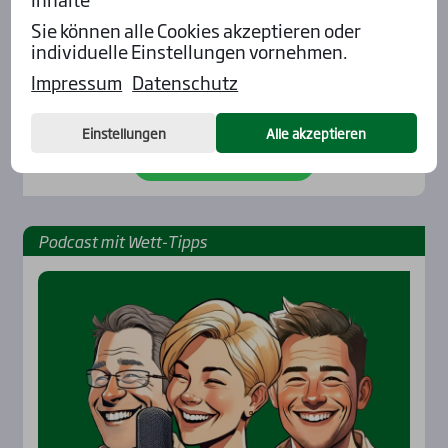
Robert Gramüller
„Ultra­b­lue kann so ein
Sie können alle Cookies akzeptieren oder
Ren­nen nach Hau­se
individuelle Einstellungen vornehmen.
lau­fen“
Impressum
Datenschutz
Einstellungen
Alle akzeptieren
Alle Insider-Stimmen
Pod­cast mit Wett-Tipps