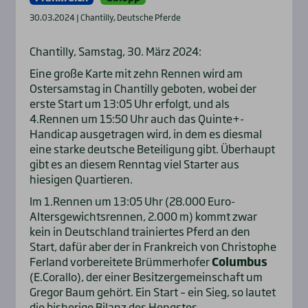
30.03.2024 | Chantilly, Deutsche Pferde
Chantilly, Samstag, 30. März 2024:
Eine große Karte mit zehn Rennen wird am
Ostersamstag in Chantilly geboten, wobei der
erste Start um 13:05 Uhr erfolgt, und als
4.Rennen um 15:50 Uhr auch das Quinte+-
Handicap ausgetragen wird, in dem es diesmal
eine starke deutsche Beteiligung gibt. Überhaupt
gibt es an diesem Renntag viel Starter aus
hiesigen Quartieren.
Im 1.Rennen um 13:05 Uhr (28.000 Euro-
Altersgewichtsrennen, 2.000 m) kommt zwar
kein in Deutschland trainiertes Pferd an den
Start, dafür aber der in Frankreich von Christophe
Ferland vorbereitete Brümmerhofer
Columbus
(E.Corallo), der einer Besitzergemeinschaft um
Gregor Baum gehört. Ein Start – ein Sieg, so lautet
die bisherige Bilanz des Hengstes.