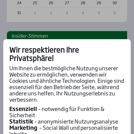
24
25
26
27
28
29
30
31
1
2
3
4
5
6
Insi­der-Stim­men
Wir respektieren Ihre
Fabs
Njord Invic­ta lief rie­sig
Privatsphäre!
in Ber­lin!
Um Ihnen die bestmögliche Nutzung unserer
Website zu ermöglichen, verwenden wir
Cookies und ähnliche Technologien. Einige sind
essenziell für den Betrieb der Seite, während
Fabs
andere uns helfen, Ihr Nutzungserlebnis zu
Idao de Til­lard ist wie­der
verbessern.
der Alte!
Essenziell
– notwendig für Funktion &
Sicherheit
Statistik
– anonymisierte Nutzungsanalyse
Marketing
– Social Wall und personalisierte
Inhalte