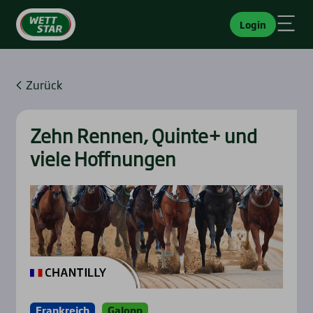
Login
Zurück
Zehn Ren­nen, Quin­te+ und
vie­le Hoff­nun­gen
Frankreich
Galopp