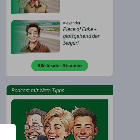
Alexander
Pie­ce of Cake –
glatt­ge­hend der
Sie­ger!
Alle Insider-Stimmen
Pod­cast mit Wett-Tipps