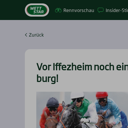
Renn­vor­schau
Insi­­der-St
Zurück
Vor Iffez­heim noch ei
burg!