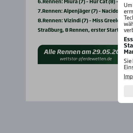
6.Rennen: Miura (7) – Hur Cat (8) – So Gol
Um 
erm
7.Rennen: Alpenjäger (7) – Nacido (1) – C
Tec
8.Rennen: Vizindi (7) – Miss Greeley (4) 
wäh
ver
Straßburg, 8 Rennen, erster Start 12:00
Ess
Sta
Alle Rennen am 29.05.2024
Ma
wettstar-pferdewetten.de
Sie
Ein
Imp