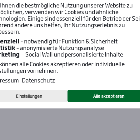
d (2) – La Galopine (3)
Ihnen die bestmögliche Nutzung unserer Website zu
öglichen, verwenden wir Cookies und ähnliche
assius (2) – Veil Of Shadows (3)
hnologien. Einige sind essenziell für den Betrieb der Sei
– Innis (6) – Kamadeva (9)
rend andere uns helfen, Ihr Nutzungserlebnis zu
bessern.
 Uhr!
enziell
– notwendig für Funktion & Sicherheit
tistik
– anonymisierte Nutzungsanalyse
rketing
– Social Wall und personalisierte Inhalte
 können alle Cookies akzeptieren oder individuelle
stellungen vornehmen.
ressum
Datenschutz
Einstellungen
Alle akzeptieren