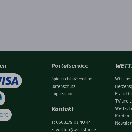
en
Portalservice
WETT
Spiel­sucht­prä­ven­ti­on
Wir – heu
Daten­schutz
Her­zens­
Impres­sum
Fran­chise
TV und L
Kontakt
Wett­schu
Kar­rie­re
T:
05032/9 01 40 44
News­let­
E:
wetten@wettstar.de