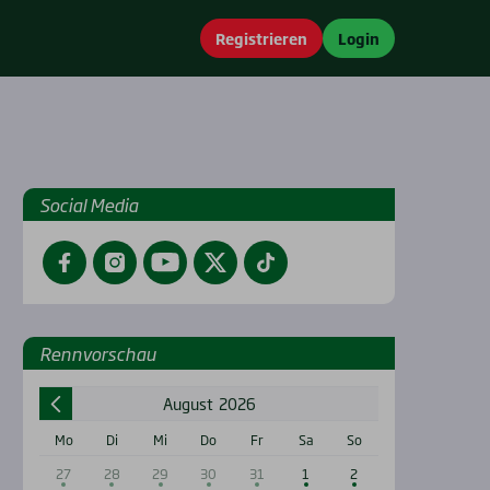
Registrieren
Login
Social Media
Facebook
Instagram
YouTube
Twitter
TikTok
Renn­vor­schau
August
2026
Mo
Di
Mi
Do
Fr
Sa
So
27
28
29
30
31
1
2