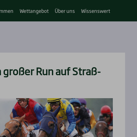
im­­men
Wett­an­ge­bot
Über uns
Wis­sens­wert
n gro­ßer Run auf Straß­