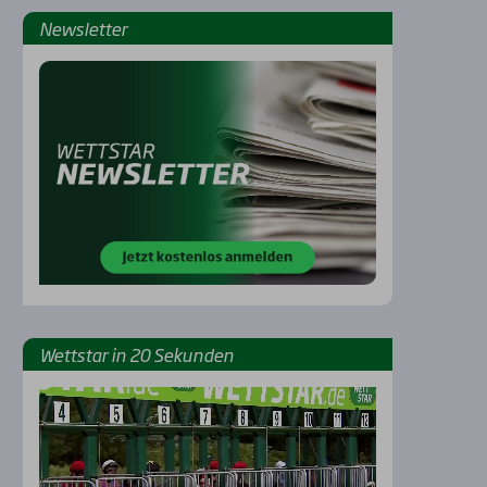
News­let­ter
Rennbahnen
Wett­star in 20 Sekun­den