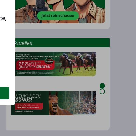
te,
Aktu­el­les
…