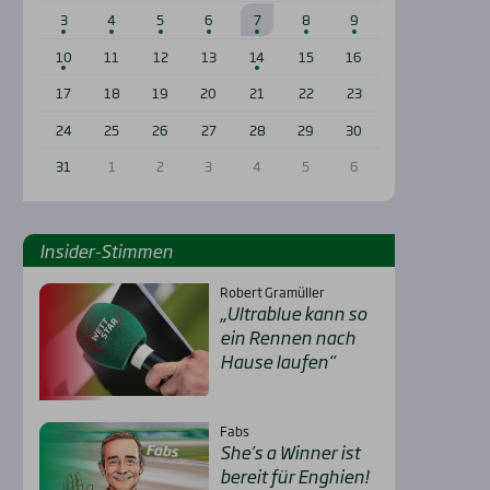
3
4
5
6
7
8
9
10
11
12
13
14
15
16
17
18
19
20
21
22
23
24
25
26
27
28
29
30
31
1
2
3
4
5
6
Insi­der-Stim­men
Robert Gramüller
„Ultra­b­lue kann so
ein Ren­nen nach
Hau­se lau­fen“
Fabs
She’s a Win­ner ist
bereit für Eng­hien!