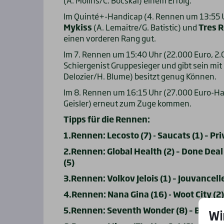
Im Quinté+-Handicap (4. Rennen um 13:55 Uh
Mykiss
(A. Lemaitre/G. Batistic) und
Tres 
einen vorderen Rang gut.
Im 7. Rennen um 15:40 Uhr (22.000 Euro, 2.
Schiergenist Gruppesieger und gibt sein m
Delozier/H. Blume) besitzt genug Können.
Im 8. Rennen um 16:15 Uhr (27.000 Euro-H
Geisler) erneut zum Zuge kommen.
Tipps für die Rennen:
1.Rennen: Lecosto (7) - Saucats (1) – Pri
2.Rennen: Global Health (2) – Done Deal 
(5)
3.Rennen: Volkov Jelois (1) – Jouvancelle (
4.Rennen: Nana Gina (16) - Woot City (2)
5.Rennen: Seventh Wonder (8) – Bombey (
Wi