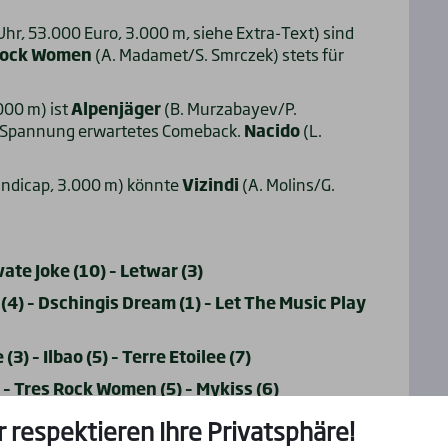
r, 53.000 Euro, 3.000 m, siehe Extra-Text) sind
Rock Women
(A. Madamet/S. Smrczek) stets für
000 m) ist
Alpenjäger
(B. Murzabayev/P.
it Spannung erwartetes Comeback.
Nacido
(L.
andicap, 3.000 m) könnte
Vizindi
(A. Molins/G.
vate Joke (10) – Letwar (3)
(4) – Dschingis Dream (1) – Let The Music Play
3) – Ilbao (5) – Terre Etoilee (7)
 – Tres Rock Women (5) – Mykiss (6)
2) – Xaarine (3) – Sommerblitz (4)
r respektieren Ihre Privatsphäre!