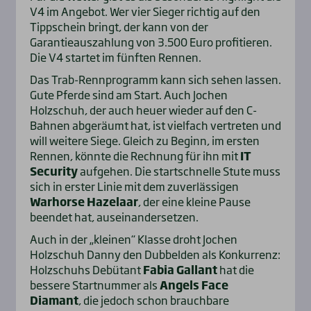
V4 im Angebot. Wer vier Sieger richtig auf den
Tippschein bringt, der kann von der
Garantieauszahlung von 3.500 Euro profitieren.
Die V4 startet im fünften Rennen.
Das Trab-Rennprogramm kann sich sehen lassen.
Gute Pferde sind am Start. Auch Jochen
Holzschuh, der auch heuer wieder auf den C-
Bahnen abgeräumt hat, ist vielfach vertreten und
will weitere Siege. Gleich zu Beginn, im ersten
Rennen, könnte die Rechnung für ihn mit
IT
Security
aufgehen. Die startschnelle Stute muss
sich in erster Linie mit dem zuverlässigen
Warhorse Hazelaar
, der eine kleine Pause
beendet hat, auseinandersetzen.
Auch in der „kleinen“ Klasse droht Jochen
Holzschuh Danny den Dubbelden als Konkurrenz:
Holzschuhs Debütant
Fabia Gallant
hat die
bessere Startnummer als
Angels Face
Diamant
, die jedoch schon brauchbare