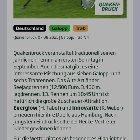
Deutschland
Galopp
Trab
Quakenbrück, 07.09.2025 | Galopp, Trab, V4
Quakenbrück veranstaltet traditionell seinen
jährlichen Termin am ersten Sonntag im
September. Auch diesmal gibt es eine
interessante Mischung aus sieben Galopp- und
sechs Trabrennen. Das Alte Artländer
Seejagdrennen (12.500 Euro, 3.400 m,
Jagdrennen, 13. Rennen um 18:45 Uhr) ist
natürlich die große Zuschauer-Attraktion.
Everglow
(H. Tabet) und
Innovante
(R. Weber)
erneuern hier ihre Duelle aus Hamburg. Nach
jüngstem Eindruck sollte der Recke-Vertreter
wieder gewinnen können.
Für die Wetter gibt es als besonderes Highlight die