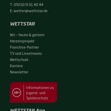
T:
05032/9 01 40 44
E:
wetten@wettstar.de
WETTSTAR
Wir – heu­te & ges­tern
Her­zens­pro­jekt
Fran­chise-Par­t­­ner
TV und Live­streams
Wett­schu­le
Kar­rie­re
News­let­ter
Informationen zu
Jugend- und
18+
Spielerschutz
WETTSTAR App