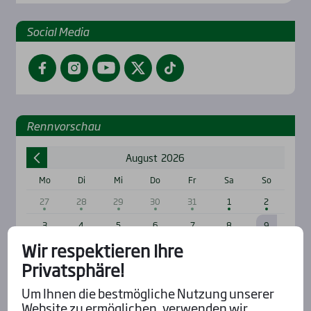
Social Media
Facebook
Instagram
YouTube
Twitter
TikTok
Renn­vor­schau
August
2026
Mo
Di
Mi
Do
Fr
Sa
So
27
28
29
30
31
1
2
3
4
5
6
7
8
9
Wir respektieren Ihre
10
11
12
13
14
15
16
Privatsphäre!
17
18
19
20
21
22
23
Um Ihnen die bestmögliche Nutzung unserer
24
25
26
27
28
29
30
Website zu ermöglichen, verwenden wir