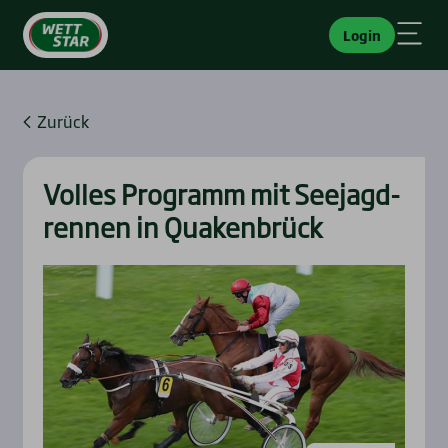
Login
Zurück
Vol­les Pro­gramm mit See­jagd­
ren­nen in Qua­ken­brück