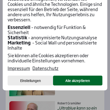
31
1
2
3
4
5
6
Cookies und ähnliche Technologien. Einige sind
essenziell für den Betrieb der Seite, während
andere uns helfen, Ihr Nutzungserlebnis zu
verbessern.
Insi­der-Stim­men
Essenziell
– notwendig für Funktion &
Fabs
Sicherheit
Njord Invic­ta lief rie­sig
Statistik
– anonymisierte Nutzungsanalyse
in Ber­lin!
Marketing
– Social Wall und personalisierte
Inhalte
Sie können alle Cookies akzeptieren oder
individuelle Einstellungen vornehmen.
Fabs
Impressum
Datenschutz
Idao de Til­lard ist wie­der
der Alte!
Einstellungen
Alle akzeptieren
Robert Gramüller
„Ultra­b­lue kann so ein