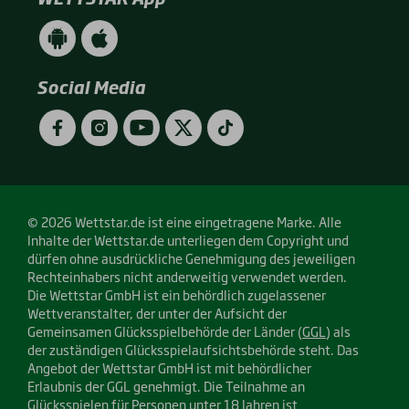
WETTSTAR
WETTSTAR
App
App
(Android
(Apple
/
/
Social Media
Google
App
Play)
Store)
Facebook
Instagram
YouTube
Twitter
TikTok
© 2026 Wettstar.de ist eine eingetragene Marke. Alle
Inhalte der Wettstar.de unterliegen dem Copyright und
dürfen ohne ausdrückliche Genehmigung des jeweiligen
Rechteinhabers nicht anderweitig verwendet werden.
Die Wettstar GmbH ist ein behördlich zugelassener
Wettveranstalter, der unter der Aufsicht der
Gemeinsamen Glücksspielbehörde der Länder (
GGL
) als
der zuständigen Glücksspielaufsichtsbehörde steht. Das
Angebot der Wettstar GmbH ist mit behördlicher
Erlaubnis der GGL genehmigt. Die Teilnahme an
Glücksspielen für Personen unter 18 Jahren ist