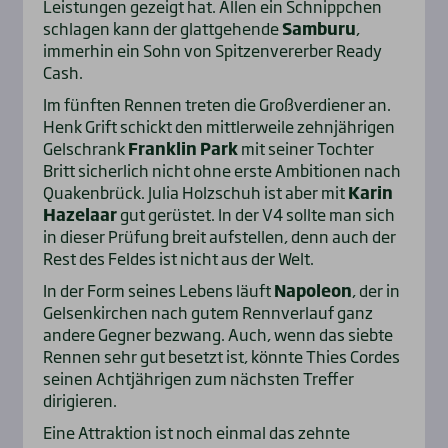
Leistungen gezeigt hat. Allen ein Schnippchen
schlagen kann der glattgehende
Samburu
,
immerhin ein Sohn von Spitzenvererber Ready
Cash.
Im fünften Rennen treten die Großverdiener an.
Henk Grift schickt den mittlerweile zehnjährigen
Gelschrank
Franklin Park
mit seiner Tochter
Britt sicherlich nicht ohne erste Ambitionen nach
Quakenbrück. Julia Holzschuh ist aber mit
Karin
Hazelaar
gut gerüstet. In der V4 sollte man sich
in dieser Prüfung breit aufstellen, denn auch der
Rest des Feldes ist nicht aus der Welt.
In der Form seines Lebens läuft
Napoleon
, der in
Gelsenkirchen nach gutem Rennverlauf ganz
andere Gegner bezwang. Auch, wenn das siebte
Rennen sehr gut besetzt ist, könnte Thies Cordes
seinen Achtjährigen zum nächsten Treffer
dirigieren.
Eine Attraktion ist noch einmal das zehnte