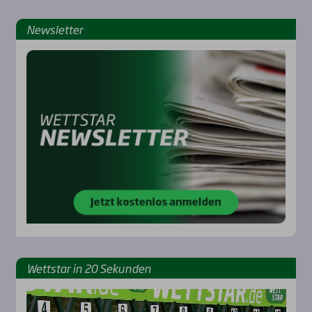
News­let­ter
Rennbahnen
Wett­star in 20 Sekun­den