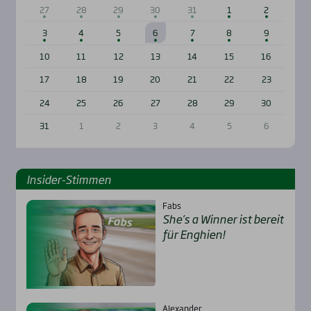
27
28
29
30
31
1
2
3
4
5
6
7
8
9
10
11
12
13
14
15
16
17
18
19
20
21
22
23
24
25
26
27
28
29
30
31
1
2
3
4
5
6
Insi­der-Stim­men
Fabs
She’s a Win­ner ist bereit
für Eng­hien!
Alexander