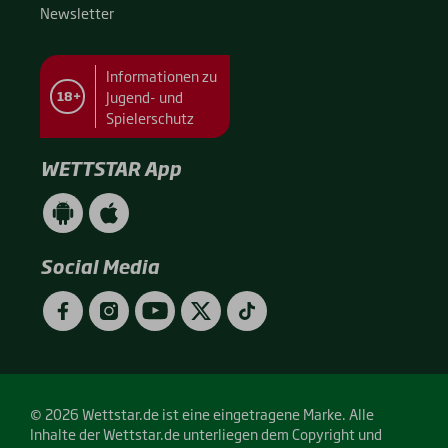
News­let­ter
Informationen zu
Jugend- und
18+
Spielerschutz
WETTSTAR App
WETTSTAR
WETTSTAR
App
App
(Android
(Apple
/
/
Social Media
Google
App
Play)
Store)
Facebook
Instagram
YouTube
Twitter
TikTok
© 2026 Wettstar.de ist eine eingetragene Marke. Alle
Inhalte der Wettstar.de unterliegen dem Copyright und