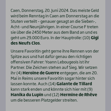
Caen, Donnerstag, 20. Juni 2024. Das meiste Geld
wird beim Renntag in Caen am Donnerstag an die
Stuten verteilt – genauer gesagt an die Sieben-,
Acht- und Neunjährigen. In einer Course F treten
sie über die 2450 Meter aus dem Band an und es
geht um 29.000 Euro. In der Hauptrolle: (10)
Gigi
des Neufs Clos
.
Unsere Favoritin geht gerne ihre Rennen von der
Spitze aus und hat dafür genau den richtigen
offensiven Fahrer: Yoann Lebougeois ist ihr
Partner. Die Zeichen stehen auf Sieg. Wir setzen
ihr (4)
Heroine de Guerre
entgegen, die am 20.
Mai in Reims unsere Favoritin sogar hinter sich
lassen konnte. Auch (14)
Galante de Tillard
kann stark enden und könnte sich hier mit (9)
Hanika du Lupin
und (12)
Hermine de Rhêve
um die besseren Platzgelder streiten.