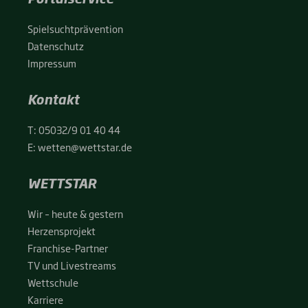
Spiel­sucht­prä­ven­ti­on
Daten­schutz
Impres­sum
Kontakt
T:
05032/9 01 40 44
E:
wetten@wettstar.de
WETTSTAR
Wir – heu­te & ges­tern
Her­zens­pro­jekt
Fran­chise-Par­t­­ner
TV und Live­streams
Wett­schu­le
Kar­rie­re