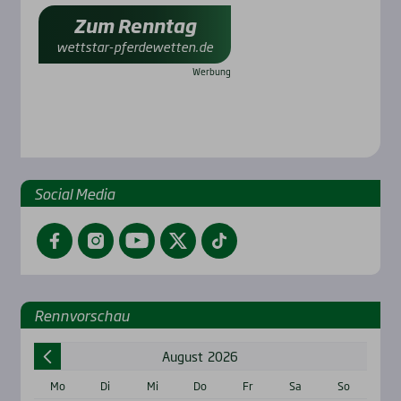
Zum Renntag
wettstar-pferdewetten.de
Social Media
Facebook
Instagram
YouTube
Twitter
TikTok
Renn­vor­schau
August
2026
Mo
Di
Mi
Do
Fr
Sa
So