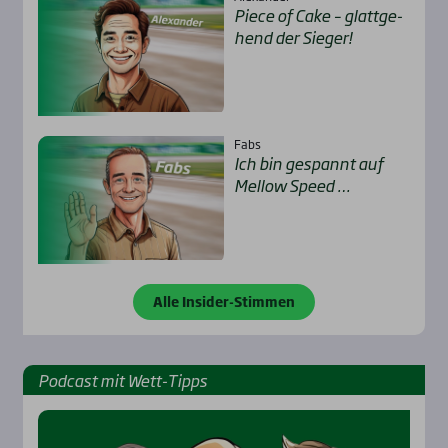
Pie­ce of Cake – glatt­ge­
hend der Sie­ger!
Fabs
Ich bin gespannt auf
Mel­low Speed …
Alle Insider-Stimmen
Pod­cast mit Wett-Tipps