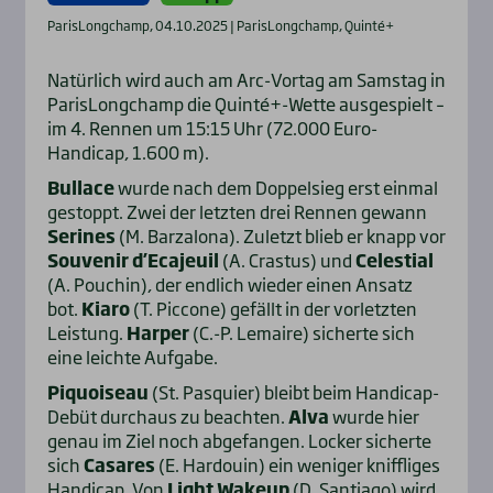
ParisLongchamp, 04.10.2025 | ParisLongchamp, Quinté+
Natürlich wird auch am Arc-Vortag am Samstag in
ParisLongchamp die Quinté+-Wette ausgespielt –
im 4. Rennen um 15:15 Uhr (72.000 Euro-
Handicap, 1.600 m).
Bullace
wurde nach dem Doppelsieg erst einmal
gestoppt. Zwei der letzten drei Rennen gewann
Serines
(M. Barzalona). Zuletzt blieb er knapp vor
Souvenir d’Ecajeuil
(A. Crastus) und
Celestial
(A. Pouchin), der endlich wieder einen Ansatz
bot.
Kiaro
(T. Piccone) gefällt in der vorletzten
Leistung.
Harper
(C.-P. Lemaire) sicherte sich
eine leichte Aufgabe.
Piquoiseau
(St. Pasquier) bleibt beim Handicap-
Debüt durchaus zu beachten.
Alva
wurde hier
genau im Ziel noch abgefangen. Locker sicherte
sich
Casares
(E. Hardouin) ein weniger kniffliges
Handicap. Von
Light Wakeup
(D. Santiago) wird