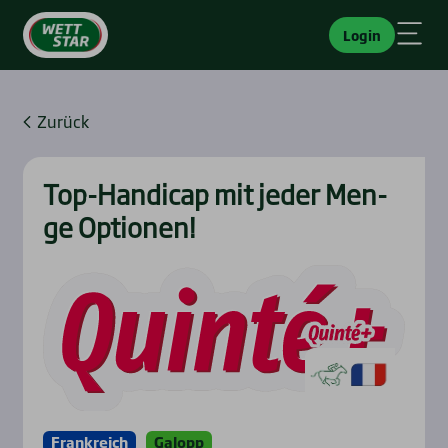
Login
Zurück
Top-Han­di­cap mit jeder Men­
ge Optio­nen!
Frankreich
Galopp