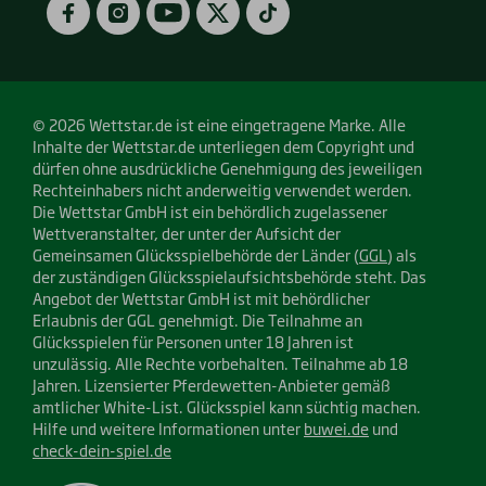
Facebook
Instagram
YouTube
Twitter
TikTok
© 2026 Wettstar.de ist eine eingetragene Marke. Alle
Inhalte der Wettstar.de unterliegen dem Copyright und
dürfen ohne ausdrückliche Genehmigung des jeweiligen
Rechteinhabers nicht anderweitig verwendet werden.
Die Wettstar GmbH ist ein behördlich zugelassener
Wettveranstalter, der unter der Aufsicht der
Gemeinsamen Glücksspielbehörde der Länder (
GGL
) als
der zuständigen Glücksspielaufsichtsbehörde steht. Das
Angebot der Wettstar GmbH ist mit behördlicher
Erlaubnis der GGL genehmigt. Die Teilnahme an
Glücksspielen für Personen unter 18 Jahren ist
unzulässig. Alle Rechte vorbehalten. Teilnahme ab 18
Jahren. Lizensierter Pferdewetten-Anbieter gemäß
amtlicher White-List. Glücksspiel kann süchtig machen.
Hilfe und weitere Informationen unter
buwei.de
und
check-dein-spiel.de