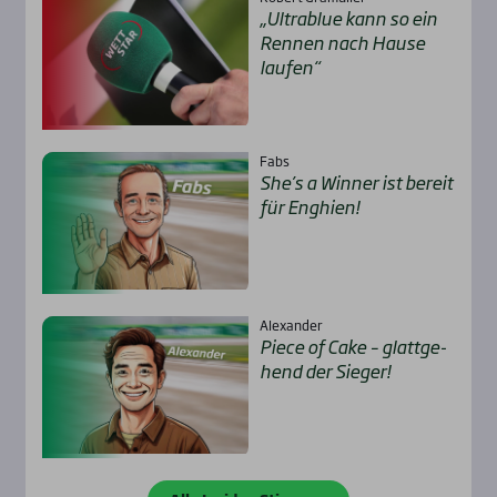
„Ultra­b­lue kann so ein
Ren­nen nach Hau­se
lau­fen“
Fabs
She’s a Win­ner ist bereit
für Eng­hien!
Alexander
Pie­ce of Cake – glatt­ge­
hend der Sie­ger!