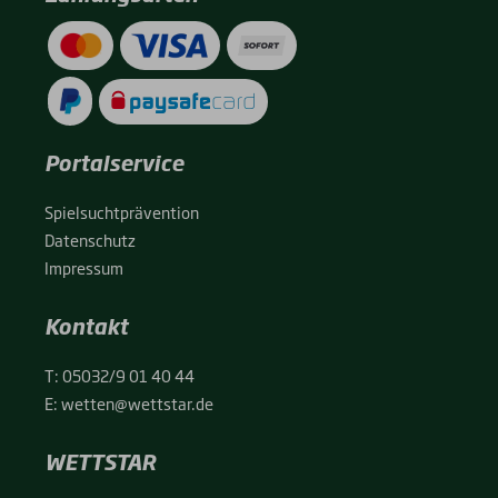
Portalservice
Spiel­sucht­prä­ven­ti­on
Daten­schutz
Impres­sum
Kontakt
T:
05032/9 01 40 44
E:
wetten@wettstar.de
WETTSTAR