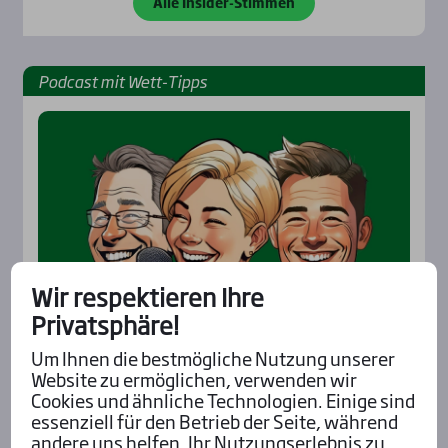
Alle Insider-Stimmen
Pod­cast mit Wett-Tipps
Wir respektieren Ihre
Privatsphäre!
Um Ihnen die bestmögliche Nutzung unserer
Website zu ermöglichen, verwenden wir
Cookies und ähnliche Technologien. Einige sind
essenziell für den Betrieb der Seite, während
Aktu­el­les
andere uns helfen, Ihr Nutzungserlebnis zu