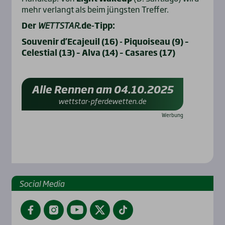
mehr verlangt als beim jüngsten Treffer.
Der
WETTSTAR
.de-Tipp:
Souvenir d’Ecajeuil (16) -
Piquoiseau (9) –
Celestial (13) – Alva (14) – Casares (17)
Alle Rennen am 04.10.2025
wettstar-pferdewetten.de
Social Media
Facebook
Instagram
YouTube
Twitter
TikTok