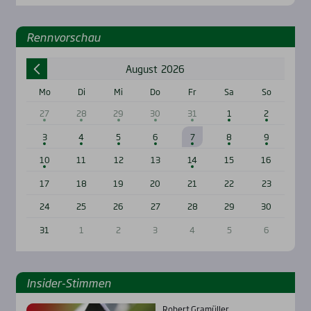
Renn­vor­schau
August
2026
Mo
Di
Mi
Do
Fr
Sa
So
27
28
29
30
31
1
2
3
4
5
6
7
8
9
10
11
12
13
14
15
16
17
18
19
20
21
22
23
24
25
26
27
28
29
30
31
1
2
3
4
5
6
Insi­der-Stim­men
Robert Gramüller