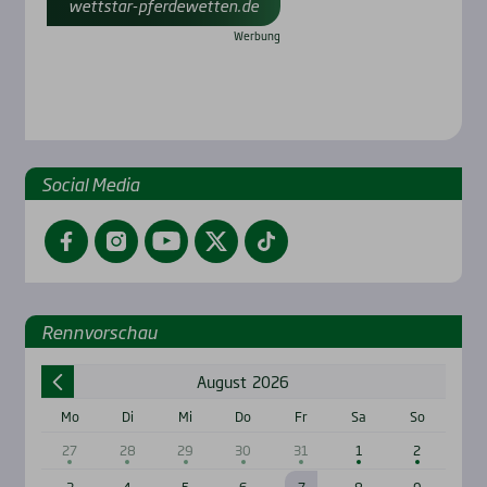
wettstar-pferdewetten.de
Social Media
Facebook
Instagram
YouTube
Twitter
TikTok
Renn­vor­schau
August
2026
Mo
Di
Mi
Do
Fr
Sa
So
27
28
29
30
31
1
2
3
4
5
6
7
8
9