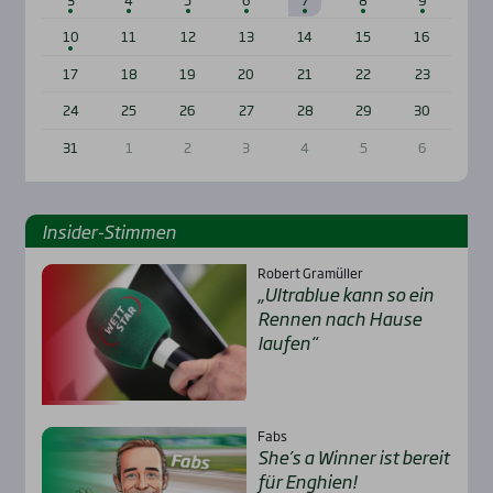
10
11
12
13
14
15
16
17
18
19
20
21
22
23
24
25
26
27
28
29
30
31
1
2
3
4
5
6
Insi­der-Stim­men
Robert Gramüller
„Ultra­b­lue kann so ein
Ren­nen nach Hau­se
lau­fen“
Fabs
She’s a Win­ner ist bereit
für Eng­hien!