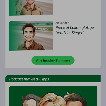
Alexander
Pie­ce of Cake – glatt­ge­
hend der Sie­ger!
Alle Insider-Stimmen
Pod­cast mit Wett-Tipps