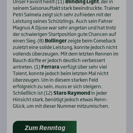
Unser Favorit heißt (11)
Blinding Light
, der in
seinem Saisonauftakt stark beeindruckte. Trainer
Petri Salmela zeigt sich sehr zufrieden mit der
Leistung seines Schützlings. Auch sein Fahrer
Magnus A Djuse war sehr angetan und hat trotz
der schwierigen Startposition gute Chancen auf
einen Sieg. (8)
Bollinger
zeigte beim Comeback
zuletzt eine solide Leistung, konnte jedoch nicht
vollends überzeugen. Mit dem letzten Rennen im
Bauch dürfte er jedoch deutlich verbessert
antreten. (1)
Ferrara
verfügt über sehr viel
Talent, konnte jedoch beim letzten Mal nicht
überzeugen. Um in diesem starken Feld
erfolgreich zu sein, muss er sich steigern.
Schließlich ist (12)
Staro Raymond
in jeder
Hinsicht stark, benötigt jedoch etwas Renn-
Glück, um mit dieser Nummer mitzumischen.
Zum Renntag