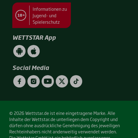
Informationen zu
Jugend- und
18+
Spielerschutz
WETTSTAR App
WETTSTAR
WETTSTAR
App
App
(Android
(Apple
/
/
Social Media
Google
App
Play)
Store)
Facebook
Instagram
YouTube
Twitter
TikTok
© 2026 Wettstar.de ist eine eingetragene Marke. Alle
Inhalte der Wettstar.de unterliegen dem Copyright und
dürfen ohne ausdrückliche Genehmigung des jeweiligen
Rechteinhabers nicht anderweitig verwendet werden.
Die Wettstar GmbH ist ein behördlich zugelassener