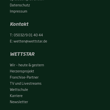
Daten­schutz
Impres­sum
Kontakt
T:
05032/9 01 40 44
E:
wetten@wettstar.de
WETTSTAR
Wir – heu­te & ges­tern
Her­zens­pro­jekt
Fran­chise-Par­t­­ner
TV und Live­streams
Wett­schu­le
Kar­rie­re
News­let­ter