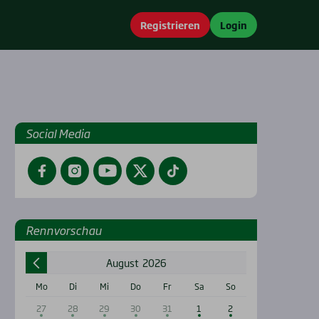
Registrieren
Login
Social Media
Facebook
Instagram
YouTube
Twitter
TikTok
Renn­vor­schau
August
2026
Mo
Di
Mi
Do
Fr
Sa
So
27
28
29
30
31
1
2