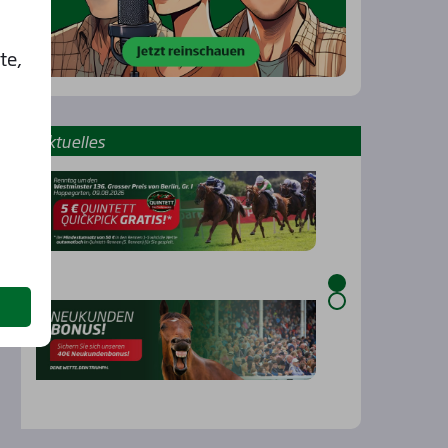
te,
Aktu­el­les