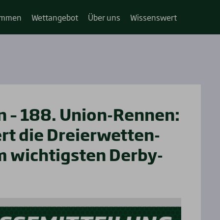
im­­men
Wett­an­ge­bot
Über uns
Wis­sens­wert
n – 188. Uni­on-Ren­nen:
rt die Drei­er­wet­ten-
 wich­tigs­ten Der­by-