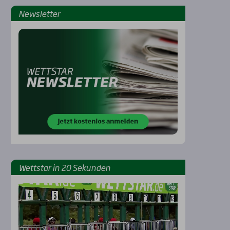
News­let­ter
Rennbahnen
Wett­star in 20 Sekun­den