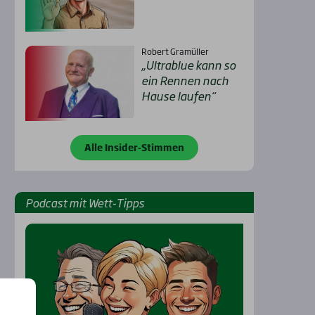
Robert Gramüller
„Ultra­b­lue kann so
ein Ren­nen nach
Hau­se lau­fen“
Alle Insider-Stimmen
Pod­cast mit Wett-Tipps