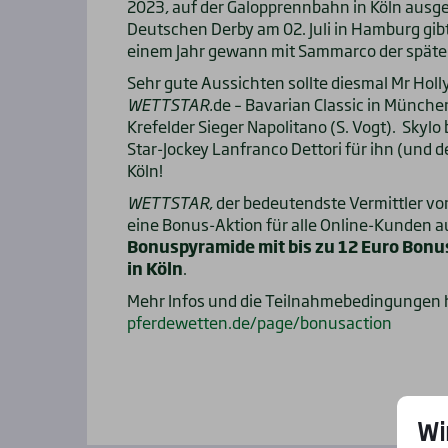
2023, auf der Galopprennbahn in Köln ausge
Deutschen Derby am 02. Juli in Hamburg gibt
einem Jahr gewann mit Sammarco der späte
Sehr gute Aussichten sollte diesmal Mr Holly
WETTSTAR.
de – Bavarian Classic in Münche
Krefelder Sieger Napolitano (S. Vogt). Skylo
Star-Jockey Lanfranco Dettori für ihn (un
Köln!
WETTSTAR
, der bedeutendste Vermittler vo
eine Bonus-Aktion für alle Online-Kunden a
Bonuspyramide mit bis zu 12 Euro Bonu
in Köln
.
Mehr Infos und die Teilnahmebedingungen 
pferdewetten.de/page/bonusaction
Wi