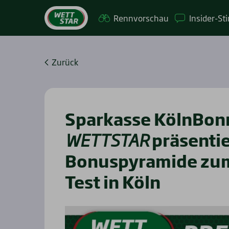
Renn­vor­schau
Insi­­der-St
Zurück
Spar­kas­se Köln­Bon
WETTSTAR
prä­sen­tie
Bonus­py­ra­mi­de zum
Test in Köln