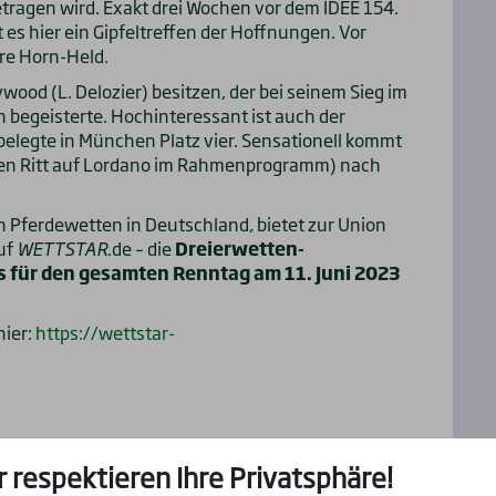
tragen wird. Exakt drei Wochen vor dem IDEE 154.
 es hier ein Gipfeltreffen der Hoffnungen. Vor
re Horn-Held.
wood (L. Delozier) besitzen, der bei seinem Sieg im
n begeisterte. Hochinteressant ist auch der
 belegte in München Platz vier. Sensationell kommt
d den Ritt auf Lordano im Rahmenprogramm) nach
n Pferdewetten in Deutschland, bietet zur Union
uf
WETTSTAR
.de – die
Dreierwetten-
s für den gesamten Renntag am 11. Juni 2023
hier:
https://wettstar-
r respektieren Ihre Privatsphäre!