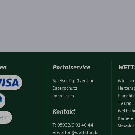
en
Portalservice
WETT
Spiel­sucht­prä­ven­ti­on
Wir – heu
Daten­schutz
Her­zens­
Impres­sum
Fran­chise
TV und L
Kontakt
Wett­schu
Kar­rie­re
T:
05032/9 01 40 44
News­let­
E:
wetten@wettstar.de