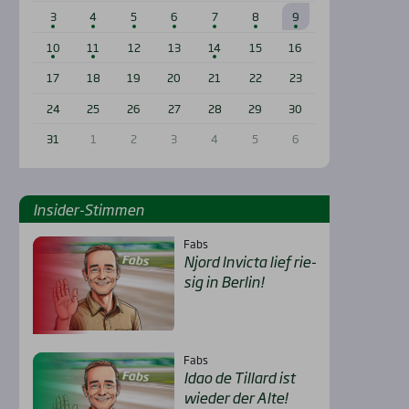
3
4
5
6
7
8
9
10
11
12
13
14
15
16
17
18
19
20
21
22
23
24
25
26
27
28
29
30
31
1
2
3
4
5
6
Insi­der-Stim­men
Fabs
Njord Invic­ta lief rie­
sig in Ber­lin!
Fabs
Idao de Til­lard ist
wie­der der Alte!