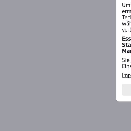
Um 
erm
Tec
wäh
ver
Ess
Sta
Ma
Sie
Ein
Imp