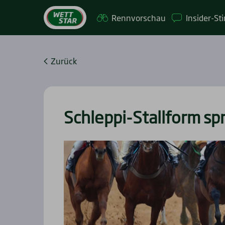
Renn­vor­schau
Insi­­der-St
Zurück
Schlep­pi-Stall­form spr