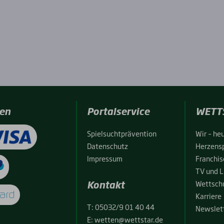
en
Portalservice
WETT
Spiel­sucht­prä­ven­ti­on
Wir – heu
Daten­schutz
Her­zens­
Impres­sum
Fran­chise
TV und L
Kontakt
Wett­schu
Kar­rie­re
T:
05032/9 01 40 44
News­let­
E:
wetten@wettstar.de