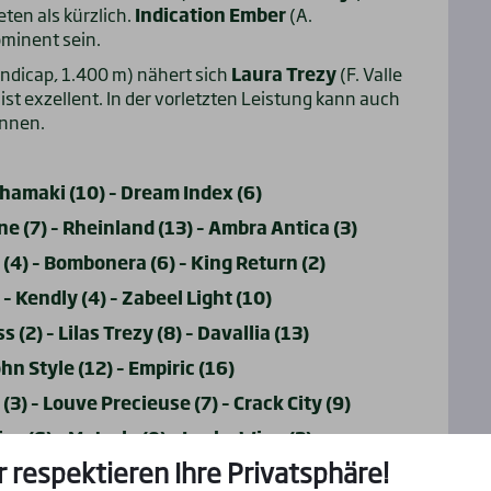
en als kürzlich.
Indication Ember
(A.
minent sein.
ndicap, 1.400 m) nähert sich
Laura Trezy
(F. Valle
 ist exzellent. In der vorletzten Leistung kann auch
innen.
Shamaki (10) – Dream Index (6)
e (7) – Rheinland (13) – Ambra Antica (3)
 (4) – Bombonera (6) – King Return (2)
 Kendly (4) – Zabeel Light (10)
(2) – Lilas Trezy (8) – Davallia (13)
hn Style (12) – Empiric (16)
3) – Louve Precieuse (7) – Crack City (9)
ce (6) – Maturlo (9) – Lucky Wine (2)
r respektieren Ihre Privatsphäre!
Uhr!