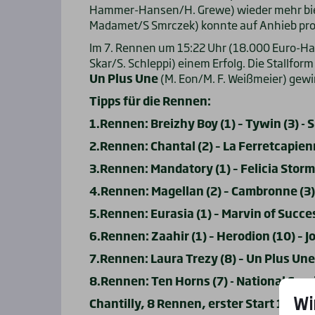
Hammer-Hansen/H. Grewe) wieder mehr biet
Madamet/S Smrczek) konnte auf Anhieb pro
Im 7. Rennen um 15:22 Uhr (18.000 Euro-Ha
Skar/S. Schleppi) einem Erfolg. Die Stallform
Un Plus Une
(M. Eon/M. F. Weißmeier) gew
Tipps für die Rennen:
1.Rennen: Breizhy Boy (1) – Tywin (3) - 
2.Rennen: Chantal (2) – La Ferretcapienn
3.Rennen: Mandatory (1) – Felicia Storm
4.Rennen: Magellan (2) – Cambronne (3) –
5.Rennen: Eurasia (1) – Marvin of Success 
6.Rennen: Zaahir (1) – Herodion (10) – Jo
7.Rennen: Laura Trezy (8) – Un Plus Une (
8.Rennen: Ten Horns (7) - National Servi
Wi
Chantilly, 8 Rennen, erster Start 11:43 