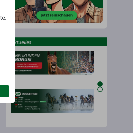
te,
Aktu­el­les
Rennbahnen