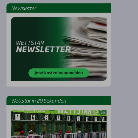
News­let­ter
Wett­star in 20 Sekun­den