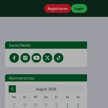
Registrieren
Login
Social Media
Facebook
Instagram
YouTube
Twitter
TikTok
Renn­vor­schau
August
2026
Mo
Di
Mi
Do
Fr
Sa
So
27
28
29
30
31
1
2