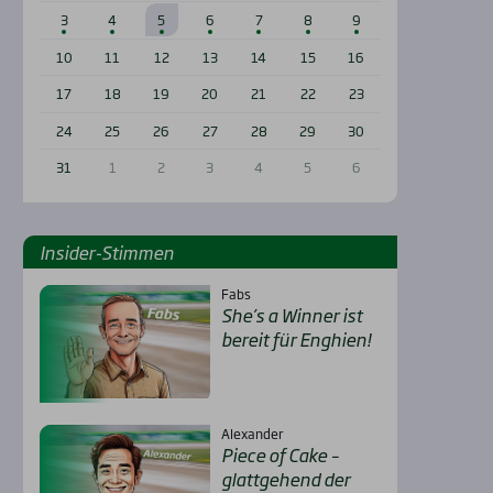
3
4
5
6
7
8
9
10
11
12
13
14
15
16
17
18
19
20
21
22
23
24
25
26
27
28
29
30
31
1
2
3
4
5
6
Insi­der-Stim­men
Fabs
She’s a Win­ner ist
bereit für Eng­hien!
Alexander
Pie­ce of Cake –
glatt­ge­hend der