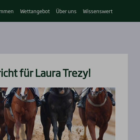
im­­men
Wett­an­ge­bot
Über uns
Wis­sens­wert
icht für Lau­ra Tre­zy!