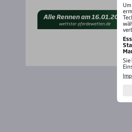
Um 
erm
Alle Rennen am 16.01.2025
Tec
wäh
wettstar-pferdewetten.de
ver
Ess
Sta
Ma
Sie
Ein
Imp