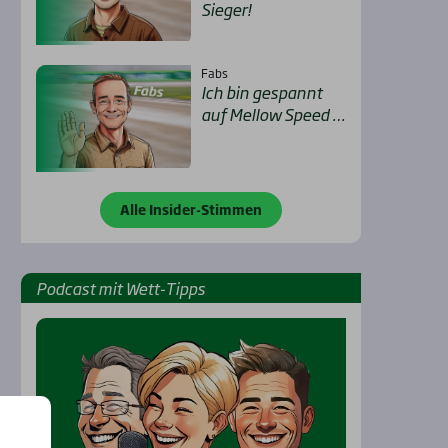
Sie­ger!
Fabs
Ich bin gespannt
auf Mel­low Speed …
Alle Insider-Stimmen
Pod­cast mit Wett-Tipps