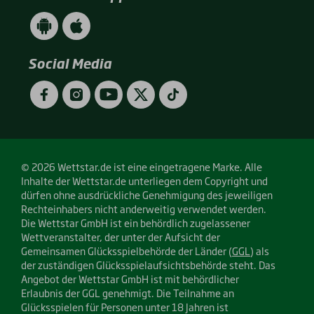
WETTSTAR
WETTSTAR
App
App
(Android
(Apple
/
/
Social Media
Google
App
Play)
Store)
Facebook
Instagram
YouTube
Twitter
TikTok
© 2026 Wettstar.de ist eine eingetragene Marke. Alle
Inhalte der Wettstar.de unterliegen dem Copyright und
dürfen ohne ausdrückliche Genehmigung des jeweiligen
Rechteinhabers nicht anderweitig verwendet werden.
Die Wettstar GmbH ist ein behördlich zugelassener
Wettveranstalter, der unter der Aufsicht der
Gemeinsamen Glücksspielbehörde der Länder (
GGL
) als
der zuständigen Glücksspielaufsichtsbehörde steht. Das
Angebot der Wettstar GmbH ist mit behördlicher
Erlaubnis der GGL genehmigt. Die Teilnahme an
Glücksspielen für Personen unter 18 Jahren ist