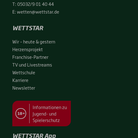
T:
05032/9 01 40 44
E:
wetten@wettstar.de
WETTSTAR
Wir – heu­te & ges­tern
Her­zens­pro­jekt
Fran­chise-Par­t­­ner
TV und Live­streams
Wett­schu­le
Kar­rie­re
News­let­ter
Informationen zu
Jugend- und
18+
Spielerschutz
WETTSTAR App