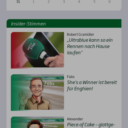
31
1
2
3
4
5
6
Insi­der-Stim­men
Robert Gramüller
„Ultra­b­lue kann so ein
Ren­nen nach Hau­se
lau­fen“
Fabs
She’s a Win­ner ist bereit
für Eng­hien!
Alexander
Pie­ce of Cake – glatt­ge­