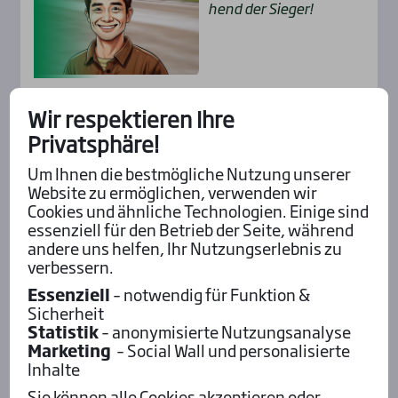
hend der Sie­ger!
Alle Insider-Stimmen
Wir respektieren Ihre
Privatsphäre!
Um Ihnen die bestmögliche Nutzung unserer
Pod­cast mit Wett-Tipps
Website zu ermöglichen, verwenden wir
Cookies und ähnliche Technologien. Einige sind
essenziell für den Betrieb der Seite, während
andere uns helfen, Ihr Nutzungserlebnis zu
verbessern.
Essenziell
– notwendig für Funktion &
Sicherheit
Statistik
– anonymisierte Nutzungsanalyse
Marketing
– Social Wall und personalisierte
Inhalte
Sie können alle Cookies akzeptieren oder