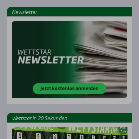
News­let­ter
Rennbahnen
Wett­star in 20 Sekun­den