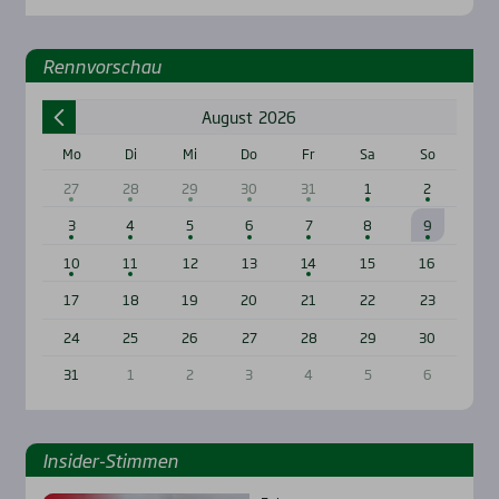
Renn­vor­schau
August
2026
Mo
Di
Mi
Do
Fr
Sa
So
27
28
29
30
31
1
2
3
4
5
6
7
8
9
10
11
12
13
14
15
16
17
18
19
20
21
22
23
24
25
26
27
28
29
30
31
1
2
3
4
5
6
Insi­der-Stim­men