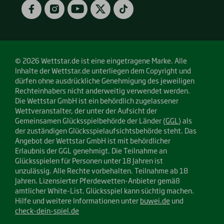
Play)
Store)
Facebook
Instagram
YouTube
Twitter
TikTok
© 2026 Wettstar.de ist eine eingetragene Marke. Alle
Inhalte der Wettstar.de unterliegen dem Copyright und
dürfen ohne ausdrückliche Genehmigung des jeweiligen
Rechteinhabers nicht anderweitig verwendet werden.
Die Wettstar GmbH ist ein behördlich zugelassener
Wettveranstalter, der unter der Aufsicht der
Gemeinsamen Glücksspielbehörde der Länder (
GGL
) als
der zuständigen Glücksspielaufsichtsbehörde steht. Das
Angebot der Wettstar GmbH ist mit behördlicher
Erlaubnis der GGL genehmigt. Die Teilnahme an
Glücksspielen für Personen unter 18 Jahren ist
unzulässig. Alle Rechte vorbehalten. Teilnahme ab 18
Jahren. Lizensierter Pferdewetten-Anbieter gemäß
amtlicher White-List. Glücksspiel kann süchtig machen.
Hilfe und weitere Informationen unter
buwei.de
und
check-dein-spiel.de