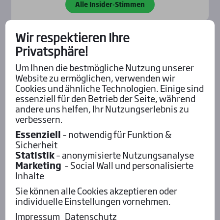
Alle Insider-Stimmen
Wir respektieren Ihre
Pod­cast mit Wett-Tipps
Privatsphäre!
Um Ihnen die bestmögliche Nutzung unserer
Website zu ermöglichen, verwenden wir
Cookies und ähnliche Technologien. Einige sind
essenziell für den Betrieb der Seite, während
andere uns helfen, Ihr Nutzungserlebnis zu
verbessern.
Essenziell
– notwendig für Funktion &
Sicherheit
Statistik
– anonymisierte Nutzungsanalyse
Marketing
– Social Wall und personalisierte
Inhalte
Sie können alle Cookies akzeptieren oder
individuelle Einstellungen vornehmen.
Aktu­el­les
Impressum
Datenschutz