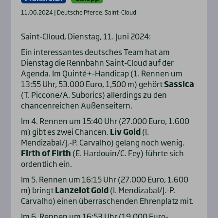
11.06.2024 | Deutsche Pferde, Saint-Cloud
Saint-Clloud, Dienstag, 11. Juni 2024:
Ein interessantes deutsches Team hat am
Dienstag die Rennbahn Saint-Cloud auf der
Agenda. Im Quinté+-Handicap (1. Rennen um
13:55 Uhr, 53.000 Euro, 1,500 m) gehört
Sassica
(T. Piccone/A. Suborics) allerdings zu den
chancenreichen Außenseitern.
Im 4. Rennen um 15:40 Uhr (27.000 Euro, 1.600
m) gibt es zwei Chancen.
Liv Gold
(I.
Mendizabal/J.-P. Carvalho) gelang noch wenig.
Firth of Firth
(E. Hardouin/C. Fey) führte sich
ordentlich ein.
Im 5. Rennen um 16:15 Uhr (27.000 Euro, 1.600
m) bringt
Lanzelot Gold
(I. Mendizabal/J.-P.
Carvalho) einen überraschenden Ehrenplatz mit.
Im 6. Rennen um 16:53 Uhr (19.000 Euro-