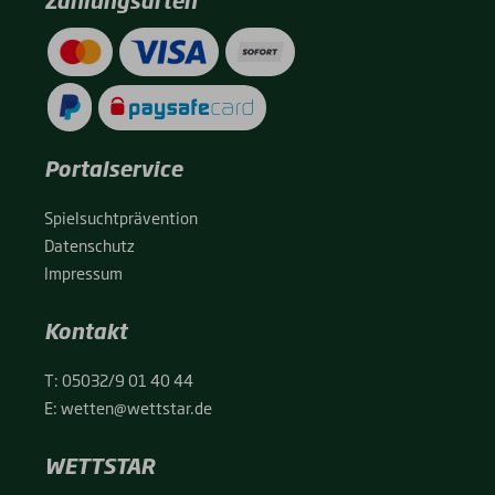
Zahlungsarten
Portalservice
Spiel­sucht­prä­ven­ti­on
Daten­schutz
Impres­sum
Kontakt
T:
05032/9 01 40 44
E:
wetten@wettstar.de
WETTSTAR