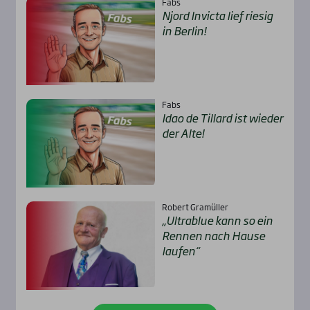
Fabs
Njord Invic­ta lief rie­sig
in Ber­lin!
Fabs
Idao de Til­lard ist wie­der
der Alte!
Robert Gramüller
„Ultra­b­lue kann so ein
Ren­nen nach Hau­se
lau­fen“