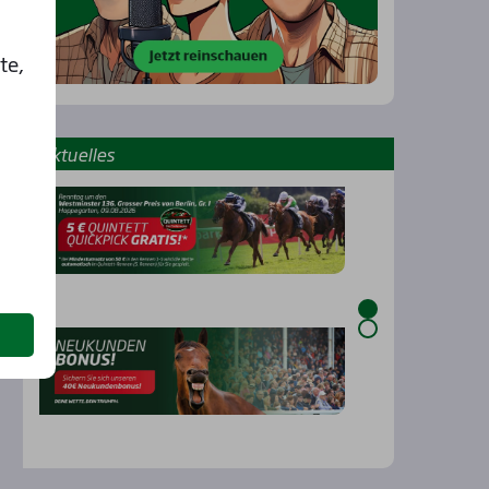
te,
Aktu­el­les
…