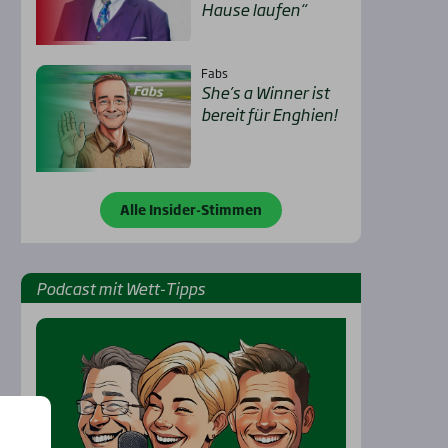
Hau­se lau­fen“
Fabs
She’s a Win­ner ist
bereit für Eng­hien!
Alle Insider-Stimmen
Pod­cast mit Wett-Tipps