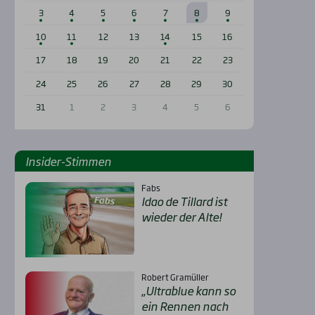
3
4
5
6
7
8
9
10
11
12
13
14
15
16
17
18
19
20
21
22
23
24
25
26
27
28
29
30
31
1
2
3
4
5
6
Insi­der-Stim­men
Fabs
Idao de Til­lard ist
wie­der der Alte!
Robert Gramüller
„Ultra­b­lue kann so
ein Ren­nen nach