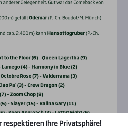
ch anderer Gelegenheit. Gut war das Comeback von
000 m) gefällt
Odemar
(P.-Ch. Boudot/M. Münch)
andicap, 2.400 m) kann
Hansottogruber
(P.-Ch.
t to the Floor (6) – Queen Lagertha (9)
– Lamego (4) – Harmony in Blue (2)
 Octobre Rose (7) – Valderrama (3)
iao Pa‘ (3) – Crew Dragon (2)
(7) – Zoom Chop (8)
) – Slayer (15) – Balina Gary (11)
) - Keen Approach (2) – Lettyt Fight (6)
r respektieren Ihre Privatsphäre!
(7) - Vianeta (4) – Joshua Moon (12)