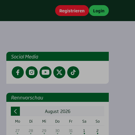
Registrieren
Login
Social Media
Facebook
Instagram
YouTube
Twitter
TikTok
Renn­vor­schau
August
2026
Mo
Di
Mi
Do
Fr
Sa
So
27
28
29
30
31
1
2