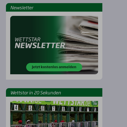
News­let­ter
Rennbahnen
Wett­star in 20 Sekun­den