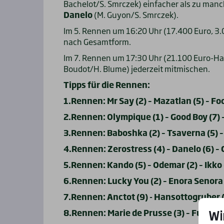
Bachelot/S. Smrczek) einfacher als zu man
Danelo
(M. Guyon/S. Smrczek).
Im 5. Rennen um 16:20 Uhr (17.400 Euro, 3.
nach Gesamtform.
Im 7. Rennen um 17:30 Uhr (21.100 Euro-H
Boudot/H. Blume) jederzeit mitmischen.
Tipps für die Rennen:
1.Rennen: Mr Say (2) – Mazatlan (5) – Foo
2.Rennen: Olympique (1) – Good Boy (7) 
3.Rennen: Baboshka (2) – Tsaverna (5) –
4.Rennen: Zerostress (4) – Danelo (6) – C
5.Rennen: Kando (5) – Odemar (2) – Ikko 
6.Rennen: Lucky You (2) – Enora Senora (5
7.Rennen: Anctot (9) - Hansottogruber (5
Wi
8.Rennen: Marie de Prusse (3) – Funtano 