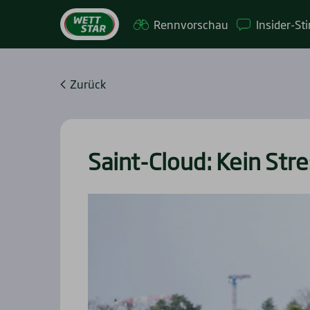
Renn­vor­schau
Insi­­der-St
Zurück
Saint-Cloud: Kein Stre