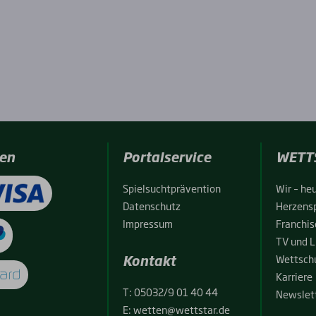
en
Portalservice
WETT
Spiel­sucht­prä­ven­ti­on
Wir – heu
Daten­schutz
Her­zens­
Impres­sum
Fran­chise
TV und L
Kontakt
Wett­schu
Kar­rie­re
T:
05032/9 01 40 44
News­let­
E:
wetten@wettstar.de