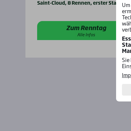
Saint-Cloud, 8 Rennen, erster Start um 
Um 
erm
Tec
wäh
Zum Renntag
ver
Alle Infos
Ess
Sta
Ma
Sie
Ein
Imp