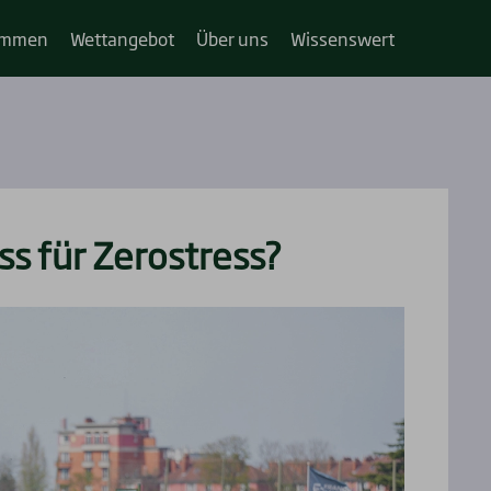
im­­men
Wett­an­ge­bot
Über uns
Wis­sens­wert
ss für Zerost­ress?