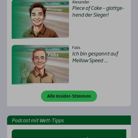
Alexander
Pie­ce of Cake – glatt­ge­
hend der Sie­ger!
Fabs
Ich bin gespannt auf
Mel­low Speed …
Alle Insider-Stimmen
Pod­cast mit Wett-Tipps