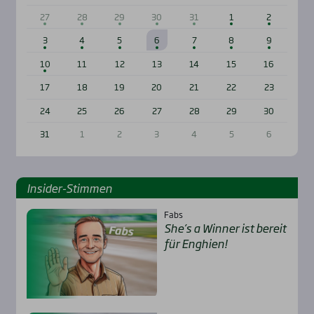
27
28
29
30
31
1
2
3
4
5
6
7
8
9
10
11
12
13
14
15
16
17
18
19
20
21
22
23
24
25
26
27
28
29
30
31
1
2
3
4
5
6
Insi­der-Stim­men
Fabs
She’s a Win­ner ist bereit
für Eng­hien!