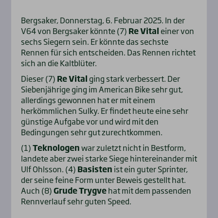
Bergsaker, Donnerstag, 6. Februar 2025. In der
V64 von Bergsaker könnte (7)
Re Vital
einer von
sechs Siegern sein. Er könnte das sechste
Rennen für sich entscheiden. Das Rennen richtet
sich an die Kaltblüter.
Dieser (7)
Re Vital
ging stark verbessert. Der
Siebenjährige ging im American Bike sehr gut,
allerdings gewonnen hat er mit einem
herkömmlichen Sulky. Er findet heute eine sehr
günstige Aufgabe vor und wird mit den
Bedingungen sehr gut zurechtkommen.
(1)
Teknologen
war zuletzt nicht in Bestform,
landete aber zwei starke Siege hintereinander mit
Ulf Ohlsson. (4)
Basisten
ist ein guter Sprinter,
der seine feine Form unter Beweis gestellt hat.
Auch (8)
Grude Trygve
hat mit dem passenden
Rennverlauf sehr guten Speed.