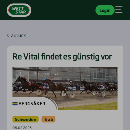
Login
Zurück
Re Vital fin­det es güns­tig vor
Schweden
Trab
06.02.2025