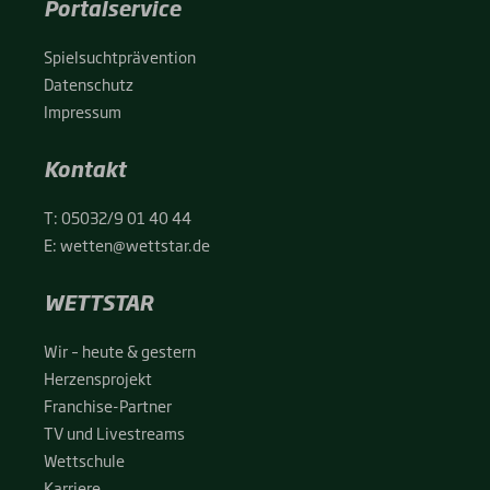
Portalservice
Spiel­sucht­prä­ven­ti­on
Daten­schutz
Impres­sum
Kontakt
T:
05032/9 01 40 44
E:
wetten@wettstar.de
WETTSTAR
Wir – heu­te & ges­tern
Her­zens­pro­jekt
Fran­chise-Par­t­­ner
TV und Live­streams
Wett­schu­le
Kar­rie­re