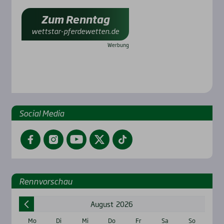
Zum Renntag
wettstar-pferdewetten.de
Social Media
Facebook
Instagram
YouTube
Twitter
TikTok
Renn­vor­schau
August
2026
Mo
Di
Mi
Do
Fr
Sa
So