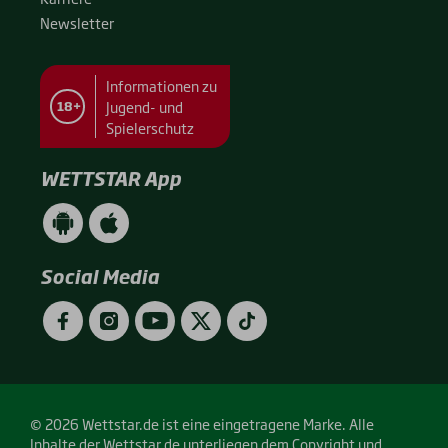
News­let­ter
Informationen zu
Jugend- und
18+
Spielerschutz
WETTSTAR App
WETTSTAR
WETTSTAR
App
App
(Android
(Apple
/
/
Social Media
Google
App
Play)
Store)
Facebook
Instagram
YouTube
Twitter
TikTok
© 2026 Wettstar.de ist eine eingetragene Marke. Alle
Inhalte der Wettstar.de unterliegen dem Copyright und