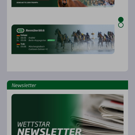
News­let­ter
Rennbahnen