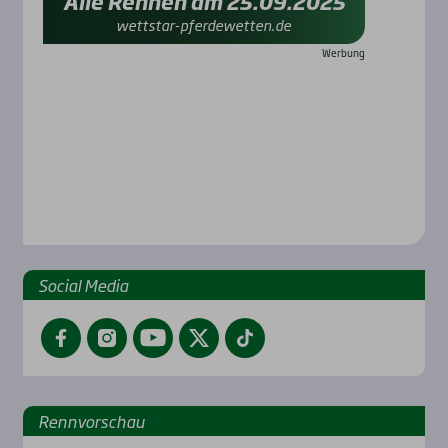
Alle Rennen am 25.09.2025
wettstar-pferdewetten.de
Social Media
Facebook
Instagram
YouTube
Twitter
TikTok
Renn­vor­schau