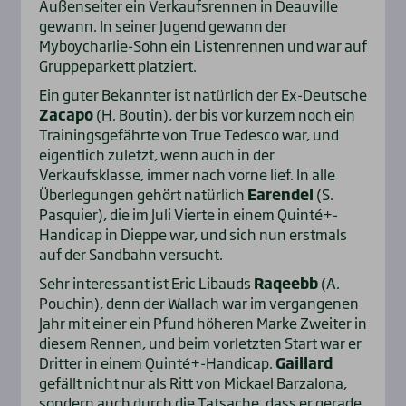
Außenseiter ein Verkaufsrennen in Deauville
gewann. In seiner Jugend gewann der
Myboycharlie-Sohn ein Listenrennen und war auf
Gruppeparkett platziert.
Ein guter Bekannter ist natürlich der Ex-Deutsche
Zacapo
(H. Boutin), der bis vor kurzem noch ein
Trainingsgefährte von True Tedesco war, und
eigentlich zuletzt, wenn auch in der
Verkaufsklasse, immer nach vorne lief. In alle
Überlegungen gehört natürlich
Earendel
(S.
Pasquier), die im Juli Vierte in einem Quinté+-
Handicap in Dieppe war, und sich nun erstmals
auf der Sandbahn versucht.
Sehr interessant ist Eric Libauds
Raqeebb
(A.
Pouchin), denn der Wallach war im vergangenen
Jahr mit einer ein Pfund höheren Marke Zweiter in
diesem Rennen, und beim vorletzten Start war er
Dritter in einem Quinté+-Handicap.
Gaillard
gefällt nicht nur als Ritt von Mickael Barzalona,
sondern auch durch die Tatsache, dass er gerade