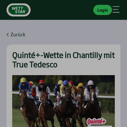
Login
Zurück
Quinté+-Wette in Chan­til­ly mit
True Tedes­co