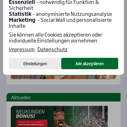
Pod­cast mit Wett-Tipps
Essenziell
– notwendig für Funktion &
Sicherheit
Statistik
– anonymisierte Nutzungsanalyse
Marketing
– Social Wall und personalisierte
Inhalte
Sie können alle Cookies akzeptieren oder
individuelle Einstellungen vornehmen.
Impressum
Datenschutz
Einstellungen
Alle akzeptieren
Aktu­el­les