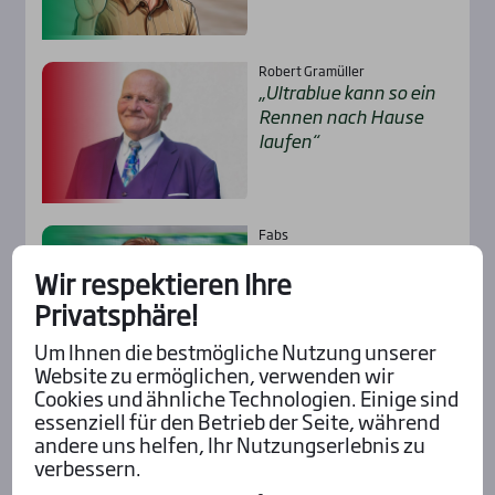
Robert Gramüller
„Ultra­b­lue kann so ein
Ren­nen nach Hau­se
lau­fen“
Fabs
She’s a Win­ner ist bereit
Wir respektieren Ihre
für Eng­hien!
Privatsphäre!
Um Ihnen die bestmögliche Nutzung unserer
Website zu ermöglichen, verwenden wir
Cookies und ähnliche Technologien. Einige sind
Alle Insider-Stimmen
essenziell für den Betrieb der Seite, während
andere uns helfen, Ihr Nutzungserlebnis zu
verbessern.