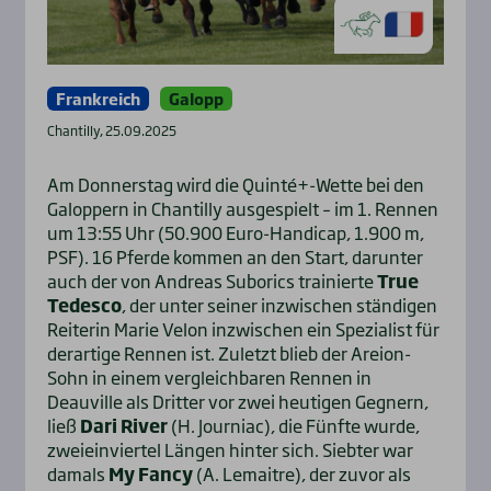
Frankreich
Galopp
Chantilly, 25.09.2025
Am Donnerstag wird die Quinté+-Wette bei den
Galoppern in Chantilly ausgespielt – im 1. Rennen
um 13:55 Uhr (50.900 Euro-Handicap, 1.900 m,
PSF). 16 Pferde kommen an den Start, darunter
auch der von Andreas Suborics trainierte
True
Tedesco
, der unter seiner inzwischen ständigen
Reiterin Marie Velon inzwischen ein Spezialist für
derartige Rennen ist. Zuletzt blieb der Areion-
Sohn in einem vergleichbaren Rennen in
Deauville als Dritter vor zwei heutigen Gegnern,
ließ
Dari River
(H. Journiac), die Fünfte wurde,
zweieinviertel Längen hinter sich. Siebter war
damals
My Fancy
(A. Lemaitre), der zuvor als