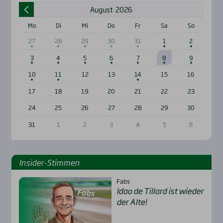
August
2026
Mo
Di
Mi
Do
Fr
Sa
So
27
28
29
30
31
1
2
3
4
5
6
7
8
9
10
11
12
13
14
15
16
17
18
19
20
21
22
23
24
25
26
27
28
29
30
31
1
2
3
4
5
6
Insi­der-Stim­men
Fabs
Idao de Til­lard ist wie­der
der Alte!