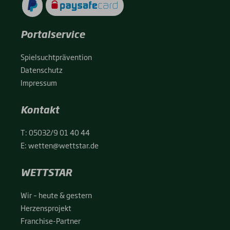
Portalservice
Spiel­sucht­prä­ven­ti­on
Daten­schutz
Impres­sum
Kontakt
T:
05032/9 01 40 44
E:
wetten@wettstar.de
WETTSTAR
Wir – heu­te & ges­tern
Her­zens­pro­jekt
Fran­chise-Par­t­­ner