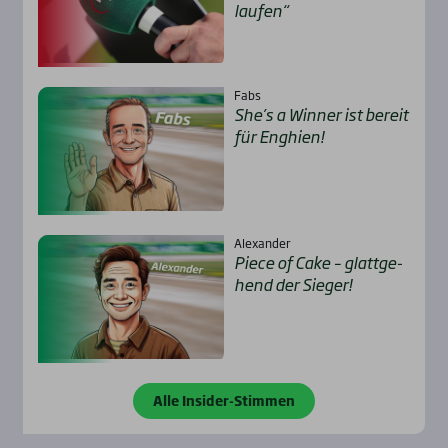
lau­fen“
Fabs
She’s a Win­ner ist bereit
für Eng­hien!
Alexander
Pie­ce of Cake – glatt­ge­
hend der Sie­ger!
Alle Insider-Stimmen