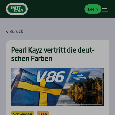
Login
Zurück
Pearl Kayz ver­tritt die deut­
schen Far­ben
Schweden
Trab