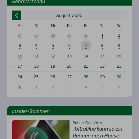
Renn­vor­schau
August
2026
Mo
Di
Mi
Do
Fr
Sa
So
27
28
29
30
31
1
2
3
4
5
6
7
8
9
10
11
12
13
14
15
16
17
18
19
20
21
22
23
24
25
26
27
28
29
30
31
1
2
3
4
5
6
Insi­der-Stim­men
Robert Gramüller
„Ultra­b­lue kann so ein
Ren­nen nach Hau­se