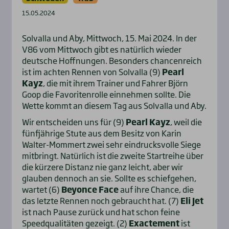
15.05.2024
Solvalla und Aby, Mittwoch, 15. Mai 2024. In der
V86 vom Mittwoch gibt es natürlich wieder
deutsche Hoffnungen. Besonders chancenreich
ist im achten Rennen von Solvalla (9)
Pearl
Kayz
, die mit ihrem Trainer und Fahrer Björn
Goop die Favoritenrolle einnehmen sollte. Die
Wette kommt an diesem Tag aus Solvalla und Aby.
Wir entscheiden uns für (9)
Pearl Kayz
, weil die
fünfjährige Stute aus dem Besitz von Karin
Walter-Mommert zwei sehr eindrucksvolle Siege
mitbringt. Natürlich ist die zweite Startreihe über
die kürzere Distanz nie ganz leicht, aber wir
glauben dennoch an sie. Sollte es schiefgehen,
wartet (6)
Beyonce Face
auf ihre Chance, die
das letzte Rennen noch gebraucht hat. (7)
Eli Jet
ist nach Pause zurück und hat schon feine
Speedqualitäten gezeigt. (2)
Exactement
ist