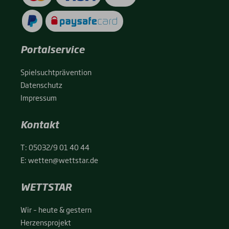
Portalservice
Spiel­sucht­prä­ven­ti­on
Daten­schutz
Impres­sum
Kontakt
T:
05032/9 01 40 44
E:
wetten@wettstar.de
WETTSTAR
Wir – heu­te & ges­tern
Her­zens­pro­jekt