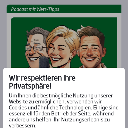
Pod­cast mit Wett-Tipps
Wir respektieren Ihre
Privatsphäre!
Um Ihnen die bestmögliche Nutzung unserer
Website zu ermöglichen, verwenden wir
Cookies und ähnliche Technologien. Einige sind
Aktu­el­les
essenziell für den Betrieb der Seite, während
andere uns helfen, Ihr Nutzungserlebnis zu
verbessern.