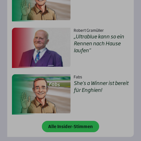
Robert Gramüller
„Ultra­b­lue kann so ein
Ren­nen nach Hau­se
lau­fen“
Fabs
She’s a Win­ner ist bereit
für Eng­hien!
Alle Insider-Stimmen