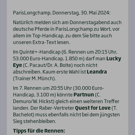
ParisLongchamp, Donnerstag, 30. Mai 2024:
Natürlich melden sich am Donnerstagabend auch
deutsche Pferde in ParisLongchamp zu Wort, vor
allem im Top-Handicap, zu dem Sie bitte auch
unseren Extra-Text lesen.
Im Quinté+-Handicap (6. Rennen um 20:15 Uhr,
53.000 Euro-Handicap, 1.850 m) darf man
Lucky
Eye
(C. Pacaut/Dr. A. Bolte) noch nicht
abschreiben. Kaum erste Wahl ist
Leandra
(Trainer M. Münch).
Im 7. Rennen um 20:55 Uhr (30.000 Euro-
Handicap, 3.100 m) könnte
Partnun
(C.
Demuro/W. Hickst) gleich einen weiteren Treffer
landen. Der Raber-Vertreter
Quest for Love
(T.
Bachelot) muss ebenfalls nicht bei dem jüngsten
Sieg stehenbleiben.
Tipps für die Rennen: