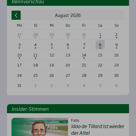
Renn­vor­schau
August
2026
Mo
Di
Mi
Do
Fr
Sa
So
27
28
29
30
31
1
2
3
4
5
6
7
8
9
10
11
12
13
14
15
16
17
18
19
20
21
22
23
24
25
26
27
28
29
30
31
1
2
3
4
5
6
Insi­der-Stim­men
Fabs
Idao de Til­lard ist wie­der
der Alte!