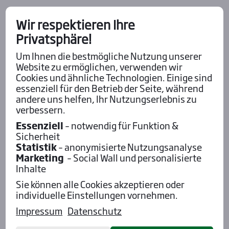
Pod­cast mit Wett-Tipps
Wir respektieren Ihre
Privatsphäre!
Um Ihnen die bestmögliche Nutzung unserer
Website zu ermöglichen, verwenden wir
Cookies und ähnliche Technologien. Einige sind
essenziell für den Betrieb der Seite, während
andere uns helfen, Ihr Nutzungserlebnis zu
verbessern.
Essenziell
– notwendig für Funktion &
Sicherheit
Statistik
– anonymisierte Nutzungsanalyse
Marketing
– Social Wall und personalisierte
Inhalte
Sie können alle Cookies akzeptieren oder
Aktu­el­les
individuelle Einstellungen vornehmen.
Impressum
Datenschutz