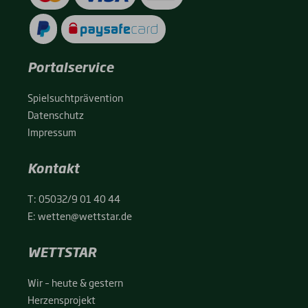
Portalservice
Spiel­sucht­prä­ven­ti­on
Daten­schutz
Impres­sum
Kontakt
T:
05032/9 01 40 44
E:
wetten@wettstar.de
WETTSTAR
Wir – heu­te & ges­tern
Her­zens­pro­jekt