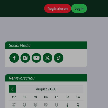
Registrieren
Login
Social Media
Facebook
Instagram
YouTube
Twitter
TikTok
Renn­vor­schau
August
2026
Mo
Di
Mi
Do
Fr
Sa
So
27
28
29
30
31
1
2