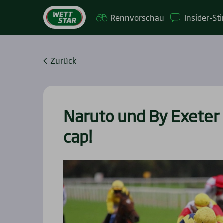
Renn­vor­schau
Insi­­der-St
Zurück
Naruto und By Exe­ter 
cap!