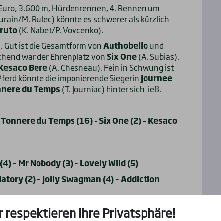
 Euro, 3.600 m, Hürdenrennen, 4. Rennen um
urain/M. Rulec) könnte es schwerer als kürzlich
ruto
(K. Nabet/P. Vovcenko).
n
. Gut ist die Gesamtform von
Authobello
und
echend war der Ehrenplatz von
Six One
(A. Subias).
Kesaco Bere
(A. Chesneau). Fein in Schwung ist
 Pferd könnte die imponierende Siegerin
Journee
nnere du Temps
(T. Journiac) hinter sich ließ.
– Tonnere du Temps (16) - Six One (2) – Kesaco
) – Mr Nobody (3) – Lovely Wild (5)
tory (2) – Jolly Swagman (4) – Addiction
Plachis (4) – Walkyria (6) – Guetta (10)
r respektieren Ihre Privatsphäre!
mandio (5) – Tonnere du Temps (16) - Six One