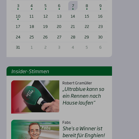
3
4
5
6
7
8
9
10
11
12
13
14
15
16
17
18
19
20
21
22
23
24
25
26
27
28
29
30
31
1
2
3
4
5
6
Insi­der-Stim­men
Robert Gramüller
„Ultra­b­lue kann so
ein Ren­nen nach
Hau­se lau­fen“
Fabs
She’s a Win­ner ist
bereit für Eng­hien!