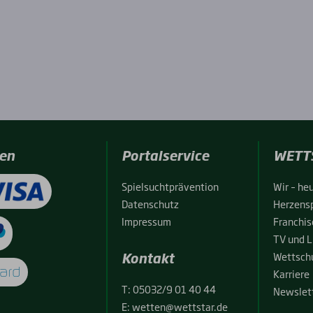
en
Portalservice
WETT
Spiel­sucht­prä­ven­ti­on
Wir – heu
Daten­schutz
Her­zens­
Impres­sum
Fran­chise
TV und L
Kontakt
Wett­schu
Kar­rie­re
T:
05032/9 01 40 44
News­let­
E:
wetten@wettstar.de