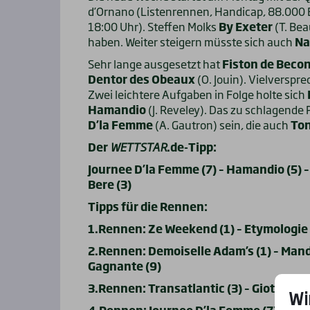
d’Ornano (Listenrennen, Handicap, 88.000
18:00 Uhr). Steffen Molks
By Exeter
(T. Bea
haben. Weiter steigern müsste sich auch
Na
Sehr lange ausgesetzt hat
Fiston de Beco
Dentor des Obeaux
(O. Jouin). Vielverspr
Zwei leichtere Aufgaben in Folge holte sich
Hamandio
(J. Reveley). Das zu schlagende
D’la Femme
(A. Gautron) sein, die auch
To
Der
WETTSTAR
.de-Tipp:
Journee D’la Femme
(7) – Hamandio (5) 
Bere (3)
Tipps für die Rennen:
1.Rennen: Ze Weekend (1) – Etymologie (4
2.Rennen: Demoiselle Adam’s (1) – Manda
Gagnante (9)
3.Rennen: Transatlantic (3) – Giotto des 
Wi
4.Rennen: Journee D’la Femme
(7) – Ha