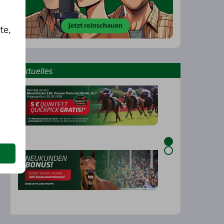
te,
Aktu­el­les
…