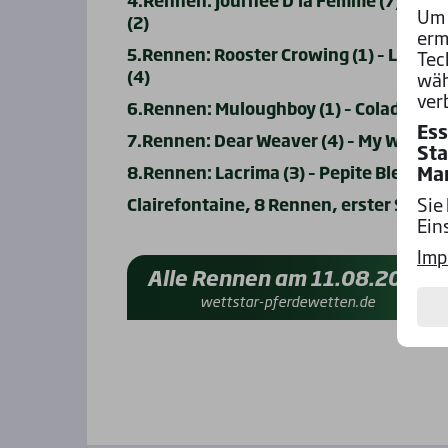
Um 
(2)
erm
5.Rennen: Rooster Crowing (1) – Le Petit 
Tec
(4)
wäh
ver
6.Rennen: Muloughboy (1) – Coladamass (
Ess
7.Rennen: Dear Weaver (4) – My Way (2) 
Sta
Ma
8.Rennen: Lacrima (3) – Pepite Bleue (1) 
Sie
Clairefontaine, 8 Rennen, erster Start 
Ein
Imp
Alle Rennen am 11.08.2025
wettstar-pferdewetten.de