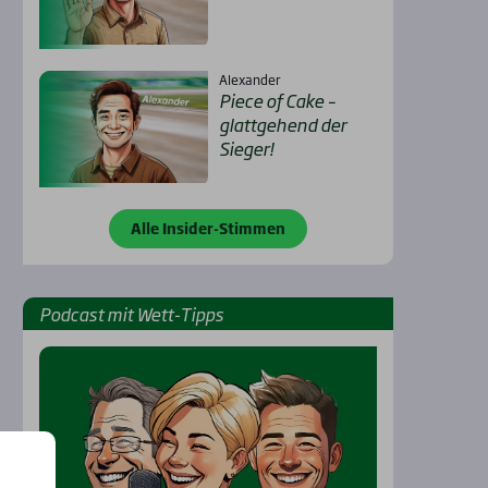
Alexander
Pie­ce of Cake –
glatt­ge­hend der
Sie­ger!
Alle Insider-Stimmen
Pod­cast mit Wett-Tipps