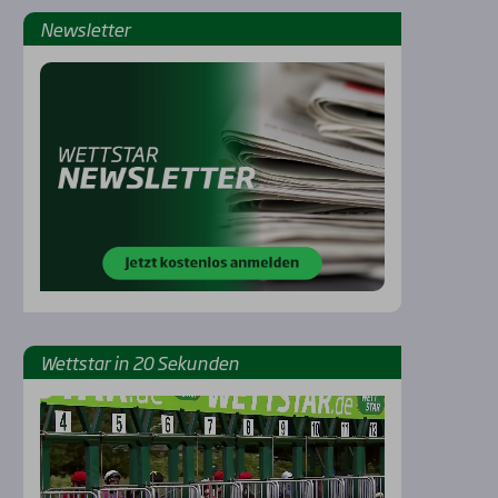
News­let­ter
Rennbahnen
Wett­star in 20 Sekun­den