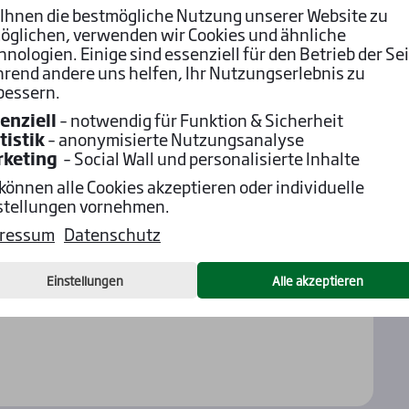
Ihnen die bestmögliche Nutzung unserer Website zu
öglichen, verwenden wir Cookies und ähnliche
Cheval (2) – Lizzy du Quartier (6) – Griottine
hnologien. Einige sind essenziell für den Betrieb der Sei
rend andere uns helfen, Ihr Nutzungserlebnis zu
bessern.
6) – Teletrope (7) – Master Falcon (2)
enziell
– notwendig für Funktion & Sicherheit
- Kingman d’Amsyl (8) – Parisimix (6)
tistik
– anonymisierte Nutzungsanalyse
rketing
– Social Wall und personalisierte Inhalte
– Astorius (2) – So Far So Good (4)
 können alle Cookies akzeptieren oder individuelle
um 16:05 Uhr!
stellungen vornehmen.
ressum
Datenschutz
Einstellungen
Alle akzeptieren