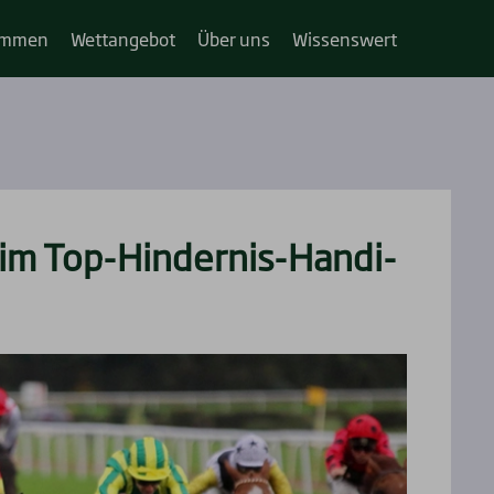
im­­men
Wett­an­ge­bot
Über uns
Wis­sens­wert
im Top-Hin­der­nis-Han­di­