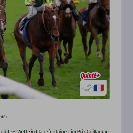
inté+
uinté+-Wette in Clairefontaine – im Prix Guillaume