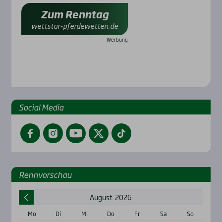
Zum Renntag
wettstar-pferdewetten.de
Social Media
Facebook
Instagram
YouTube
Twitter
TikTok
Renn­vor­schau
August
2026
Mo
Di
Mi
Do
Fr
Sa
So