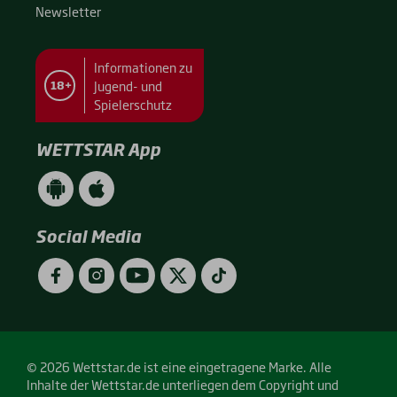
News­let­ter
Informationen zu
Jugend- und
18+
Spielerschutz
WETTSTAR App
WETTSTAR
WETTSTAR
App
App
(Android
(Apple
/
/
Social Media
Google
App
Play)
Store)
Facebook
Instagram
YouTube
Twitter
TikTok
© 2026 Wettstar.de ist eine eingetragene Marke. Alle
Inhalte der Wettstar.de unterliegen dem Copyright und