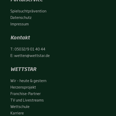
Spiel­sucht­prä­ven­ti­on
Daten­schutz
Impres­sum
Kontakt
T:
05032/9 01 40 44
E:
wetten@wettstar.de
WETTSTAR
Wir – heu­te & ges­tern
Her­zens­pro­jekt
Fran­chise-Par­t­­ner
TV und Live­streams
Wett­schu­le
Kar­rie­re