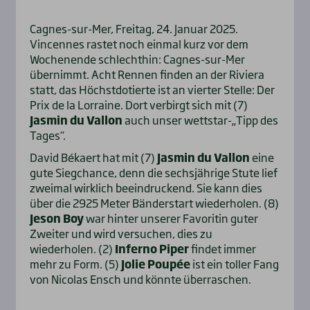
Cagnes-sur-Mer, Freitag, 24. Januar 2025.
Vincennes rastet noch einmal kurz vor dem
Wochenende schlechthin: Cagnes-sur-Mer
übernimmt. Acht Rennen finden an der Riviera
statt, das Höchstdotierte ist an vierter Stelle: Der
Prix de la Lorraine. Dort verbirgt sich mit (7)
Jasmin du Vallon
auch unser wettstar-„Tipp des
Tages“.
David Békaert hat mit (7)
Jasmin du Vallon
eine
gute Siegchance, denn die sechsjährige Stute lief
zweimal wirklich beeindruckend. Sie kann dies
über die 2925 Meter Bänderstart wiederholen. (8)
Jeson Boy
war hinter unserer Favoritin guter
Zweiter und wird versuchen, dies zu
wiederholen. (2)
Inferno Piper
findet immer
mehr zu Form. (5)
Jolie Poupée
ist ein toller Fang
von Nicolas Ensch und könnte überraschen.