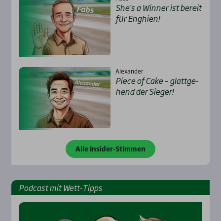
She’s a Win­ner ist bereit
für Eng­hien!
Alexander
Pie­ce of Cake – glatt­ge­
hend der Sie­ger!
Alle Insider-Stimmen
Pod­cast mit Wett-Tipps