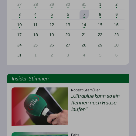
27
28
29
30
31
1
2
3
4
5
6
7
8
9
10
11
12
13
14
15
16
17
18
19
20
21
22
23
24
25
26
27
28
29
30
31
1
2
3
4
5
6
Insi­der-Stim­men
Robert Gramüller
„Ultra­b­lue kann so ein
Ren­nen nach Hau­se
lau­fen“
Fabs