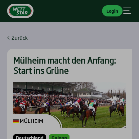
Login
Zurück
Mül­heim macht den Anfang:
Start ins Grü­ne
Deutschland
Galopp