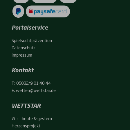
Portalservice
Spiel­sucht­prä­ven­ti­on
Daten­schutz
Impres­sum
Kontakt
T:
05032/9 01 40 44
E:
wetten@wettstar.de
WETTSTAR
Wir – heu­te & ges­tern
Her­zens­pro­jekt