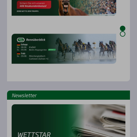
News­let­ter
Rennbahnen