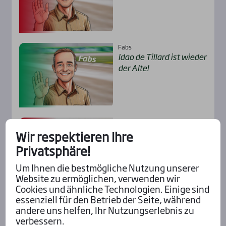
Fabs
Idao de Til­lard ist wie­der
der Alte!
Robert Gramüller
„Ultra­b­lue kann so ein
Wir respektieren Ihre
Ren­nen nach Hau­se
Privatsphäre!
lau­fen“
Um Ihnen die bestmögliche Nutzung unserer
Website zu ermöglichen, verwenden wir
Cookies und ähnliche Technologien. Einige sind
essenziell für den Betrieb der Seite, während
Alle Insider-Stimmen
andere uns helfen, Ihr Nutzungserlebnis zu
verbessern.