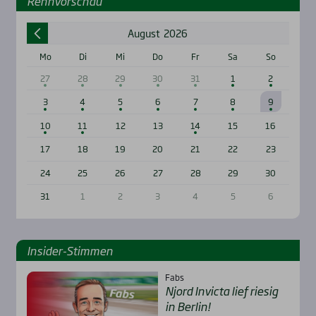
Renn­vor­schau
August
2026
Mo
Di
Mi
Do
Fr
Sa
So
27
28
29
30
31
1
2
3
4
5
6
7
8
9
10
11
12
13
14
15
16
17
18
19
20
21
22
23
24
25
26
27
28
29
30
31
1
2
3
4
5
6
Insi­der-Stim­men
Fabs
Njord Invic­ta lief rie­sig
in Ber­lin!