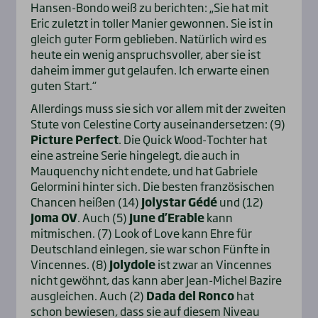
Hansen-Bondo weiß zu berichten: „Sie hat mit
Eric zuletzt in toller Manier gewonnen. Sie ist in
gleich guter Form geblieben. Natürlich wird es
heute ein wenig anspruchsvoller, aber sie ist
daheim immer gut gelaufen. Ich erwarte einen
guten Start.“
Allerdings muss sie sich vor allem mit der zweiten
Stute von Celestine Corty auseinandersetzen: (9)
Picture Perfect
. Die Quick Wood-Tochter hat
eine astreine Serie hingelegt, die auch in
Mauquenchy nicht endete, und hat Gabriele
Gelormini hinter sich. Die besten französischen
Chancen heißen (14)
Jolystar Gédé
und (12)
Joma OV
. Auch (5)
June d’Erable
kann
mitmischen. (7) Look of Love kann Ehre für
Deutschland einlegen, sie war schon Fünfte in
Vincennes. (8)
Jolydole
ist zwar an Vincennes
nicht gewöhnt, das kann aber Jean-Michel Bazire
ausgleichen. Auch (2)
Dada del Ronco
hat
schon bewiesen, dass sie auf diesem Niveau