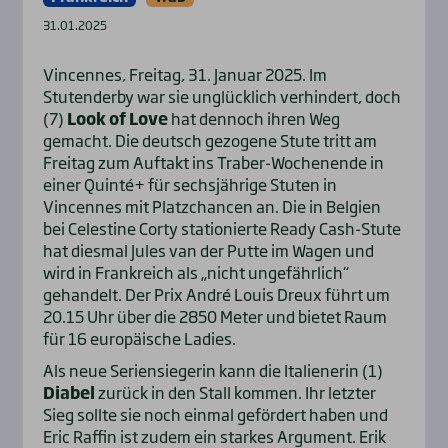
31.01.2025
Vincennes, Freitag, 31. Januar 2025. Im
Stutenderby war sie unglücklich verhindert, doch
(7)
Look of Love
hat dennoch ihren Weg
gemacht. Die deutsch gezogene Stute tritt am
Freitag zum Auftakt ins Traber-Wochenende in
einer Quinté+ für sechsjährige Stuten in
Vincennes mit Platzchancen an. Die in Belgien
bei Celestine Corty stationierte Ready Cash-Stute
hat diesmal Jules van der Putte im Wagen und
wird in Frankreich als „nicht ungefährlich“
gehandelt. Der Prix André Louis Dreux führt um
20.15 Uhr über die 2850 Meter und bietet Raum
für 16 europäische Ladies.
Als neue Seriensiegerin kann die Italienerin (1)
Diabel
zurück in den Stall kommen. Ihr letzter
Sieg sollte sie noch einmal gefördert haben und
Eric Raffin ist zudem ein starkes Argument. Erik