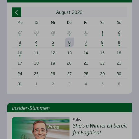
August
2026
Mo
Di
Mi
Do
Fr
Sa
So
27
28
29
30
31
1
2
3
4
5
6
7
8
9
10
11
12
13
14
15
16
17
18
19
20
21
22
23
24
25
26
27
28
29
30
31
1
2
3
4
5
6
Insi­der-Stim­men
Fabs
She’s a Win­ner ist bereit
für Eng­hien!