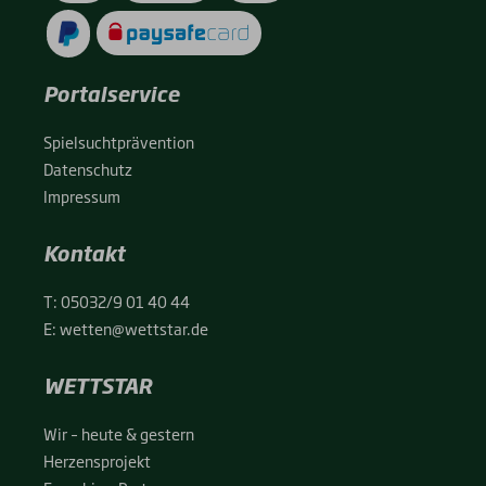
Portalservice
Spiel­sucht­prä­ven­ti­on
Daten­schutz
Impres­sum
Kontakt
T:
05032/9 01 40 44
E:
wetten@wettstar.de
WETTSTAR
Wir – heu­te & ges­tern
Her­zens­pro­jekt