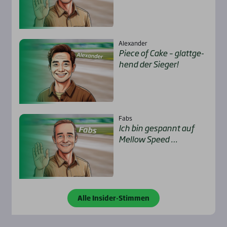
Alexander
Pie­ce of Cake – glatt­ge­
hend der Sie­ger!
Fabs
Ich bin gespannt auf
Mel­low Speed …
Alle Insider-Stimmen