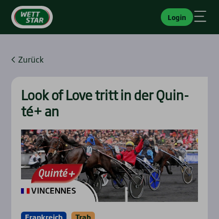
Login
Zurück
Look of Love tritt in der Quin­
té+ an
Frankreich
Trab