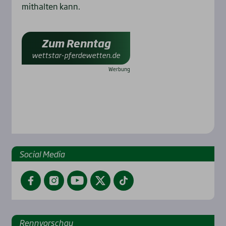
mithalten kann.
Zum Renntag
wettstar-pferdewetten.de
Social Media
Facebook
Instagram
YouTube
Twitter
TikTok
Renn­vor­schau