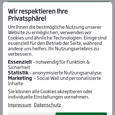
Pod­cast mit Wett-Tipps
Wir respektieren Ihre
Privatsphäre!
Um Ihnen die bestmögliche Nutzung unserer
Website zu ermöglichen, verwenden wir
Cookies und ähnliche Technologien. Einige sind
essenziell für den Betrieb der Seite, während
andere uns helfen, Ihr Nutzungserlebnis zu
verbessern.
Essenziell
– notwendig für Funktion &
Sicherheit
Statistik
– anonymisierte Nutzungsanalyse
Marketing
– Social Wall und personalisierte
Inhalte
Sie können alle Cookies akzeptieren oder
Aktu­el­les
individuelle Einstellungen vornehmen.
Impressum
Datenschutz