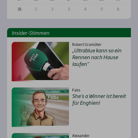
31
1
2
3
4
5
6
Insi­der-Stim­men
Robert Gramüller
„Ultra­b­lue kann so ein
Ren­nen nach Hau­se
lau­fen“
Fabs
She’s a Win­ner ist bereit
für Eng­hien!
Alexander