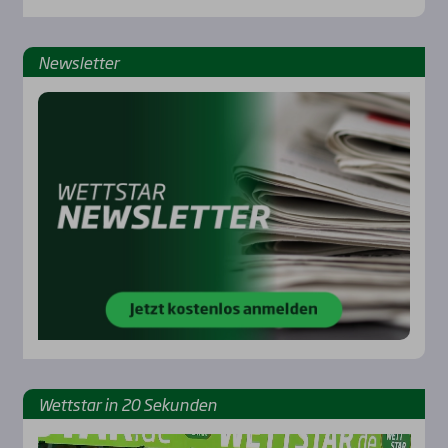
News­let­ter
Rennbahnen
Wett­star in 20 Sekun­den