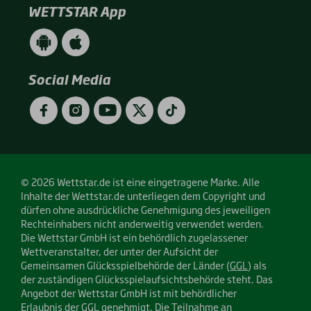
WETTSTAR App
WETTSTAR
WETTSTAR
App
App
(Android
(Apple
/
/
Social Media
Google
App
Play)
Store)
Facebook
Instagram
YouTube
Twitter
TikTok
© 2026 Wettstar.de ist eine eingetragene Marke. Alle
Inhalte der Wettstar.de unterliegen dem Copyright und
dürfen ohne ausdrückliche Genehmigung des jeweiligen
Rechteinhabers nicht anderweitig verwendet werden.
Die Wettstar GmbH ist ein behördlich zugelassener
Wettveranstalter, der unter der Aufsicht der
Gemeinsamen Glücksspielbehörde der Länder (
GGL
) als
der zuständigen Glücksspielaufsichtsbehörde steht. Das
Angebot der Wettstar GmbH ist mit behördlicher
Erlaubnis der GGL genehmigt. Die Teilnahme an