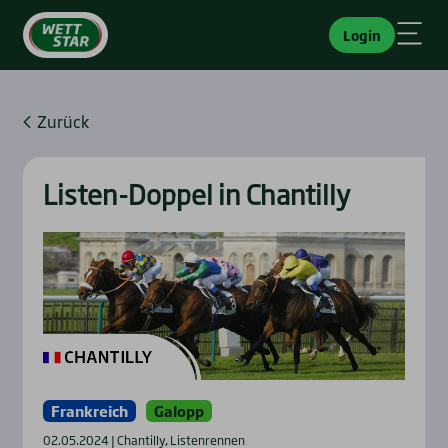
Login
Zurück
Lis­ten-Dop­pel in Chan­til­ly
Frankreich
Galopp
02.05.2024 | Chantilly, Listenrennen