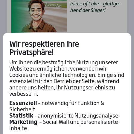
Pie­ce of Cake – glatt­ge­
hend der Sie­ger!
Wir respektieren Ihre
Alle Insider-Stimmen
Privatsphäre!
Um Ihnen die bestmögliche Nutzung unserer
Website zu ermöglichen, verwenden wir
Pod­cast mit Wett-Tipps
Cookies und ähnliche Technologien. Einige sind
essenziell für den Betrieb der Seite, während
andere uns helfen, Ihr Nutzungserlebnis zu
verbessern.
Essenziell
– notwendig für Funktion &
Sicherheit
Statistik
– anonymisierte Nutzungsanalyse
Marketing
– Social Wall und personalisierte
Inhalte