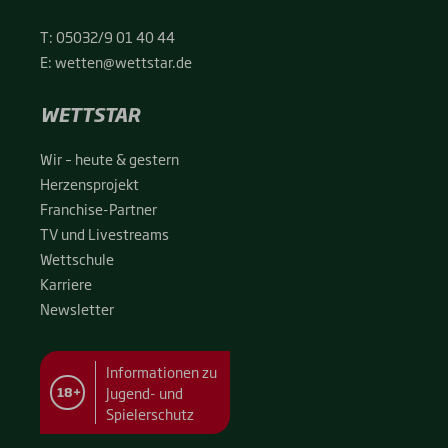
T:
05032/9 01 40 44
E:
wetten@wettstar.de
WETTSTAR
Wir – heu­te & ges­tern
Her­zens­pro­jekt
Fran­chise-Par­t­­ner
TV und Live­streams
Wett­schu­le
Kar­rie­re
News­let­ter
Informationen zu
Jugend- und
18+
Spielerschutz