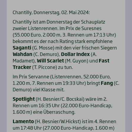
Chantilly, Donnerstag, 02. Mai 2024:
Chantilly ist am Donnerstag der Schauplatz
zweier Listenrennen. Im Prix de Suresnes
(55.000 Euro, 2.000 m, 3. Rennen um 17:13 Uhr)
bekommt es der nach Rating stark empfohlene
Saganti
(G. Mosse) mit den vier frischen Siegern
Wahdan
(C. Demuro),
Dollar Index
(A.
Madamet),
Will Scarlet
(M. Guyon) und
Fast
Tracker
(T. Piccone) zu tun.
Im Prix Servanne (Listenrennen, 52.000 Euro,
1.200 m, 7. Rennen um 19:33 Uhr) bringt
Fang
(C.
Demuro) viel Klasse mit.
Spotlight
(H. Besnier/C. Bocskai) wäre im 2.
Rennen um 16:35 Uhr (22.000 Euro-Handicap,
1.600 m) eine Überraschung.
Lamento
(H. Besnier/W.Hickst) ist im 4. Rennen
um 17:48 Uhr (27.000 Euro-Handicap, 1.600 m)