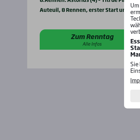
Um 
Auteuil, 8 Rennen, erster Start um 11:1
erm
Tec
wäh
ver
Zum Renntag
Ess
Alle Infos
Sta
Ma
Sie
Ein
Imp