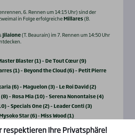
denrennen, 6. Rennen um 14:15 Uhr) sind der
zweimal in Folge erfolgreiche
Millares
(B.
cs
Jilaione
(T. Beaurain) im 7. Rennen um 14:50 Uhr
entdecken.
Master Blaster (1) – De Tout Cœur (9)
arres (1) – Beyond the Cloud (6) – Petit Pierre
ia (6) – Maguelon (3) – Le Roi David (2)
 (8) – Rosa Mia (10) – Serena Nonontaise (4)
) – Specials One (2) – Leader Conti (3)
 Mysoko Star (6) - Miss Wood (1)
Mr Diafoirus (10) – Dazodream (7)
r respektieren Ihre Privatsphäre!
) – Maniysa Bleue (8) – Exciting Hunt (11)