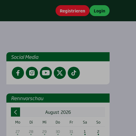
Registrieren
Login
Social Media
Facebook
Instagram
YouTube
Twitter
TikTok
Renn­vor­schau
August
2026
Mo
Di
Mi
Do
Fr
Sa
So
27
28
29
30
31
1
2