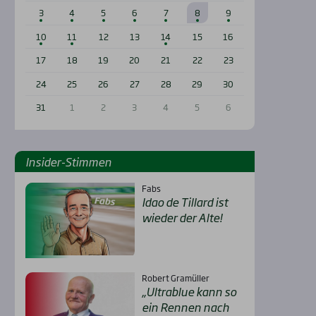
3
4
5
6
7
8
9
10
11
12
13
14
15
16
17
18
19
20
21
22
23
24
25
26
27
28
29
30
31
1
2
3
4
5
6
Insi­der-Stim­men
Fabs
Idao de Til­lard ist
wie­der der Alte!
Robert Gramüller
„Ultra­b­lue kann so
ein Ren­nen nach