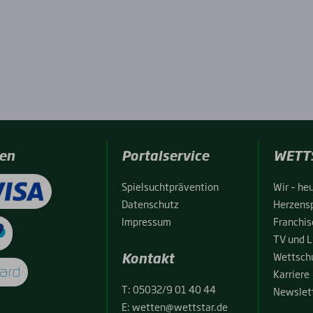
en
Portalservice
WETT
Spiel­sucht­prä­ven­ti­on
Wir – heu
Daten­schutz
Her­zens­
Impres­sum
Fran­chise
TV und L
Kontakt
Wett­schu
Kar­rie­re
T:
05032/9 01 40 44
News­let­
E:
wetten@wettstar.de