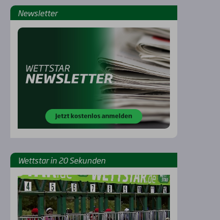
News­let­ter
Rennbahnen
Wett­star in 20 Sekun­den