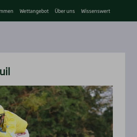
im­­men
Wett­an­ge­bot
Über uns
Wis­sens­wert
uil