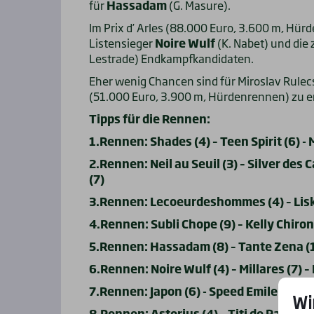
für
Hassadam
(G. Masure).
Im Prix d’ Arles (88.000 Euro, 3.600 m, Hür
Listensieger
Noire Wulf
(K. Nabet) und die 
Lestrade) Endkampfkandidaten.
Eher wenig Chancen sind für Miroslav Rule
(51.000 Euro, 3.900 m, Hürdenrennen) zu 
Tipps für die Rennen:
1.Rennen: Shades (4) – Teen Spirit (6) - 
2.Rennen: Neil au Seuil (3) – Silver des C
(7)
3.Rennen: Lecoeurdeshommes (4) – Liskar
4.Rennen: Subli Chope (9) – Kelly Chiron
5.Rennen: Hassadam (8) – Tante Zena (10
6.Rennen: Noire Wulf (4) – Millares (7) –
7.Rennen: Japon (6) - Speed Emile (3) – 
Wi
8.Rennen: Astorius (4) – Titi de Paris (3