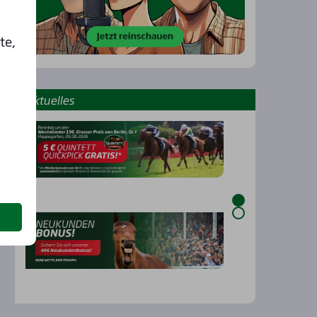
te,
Aktu­el­les
…