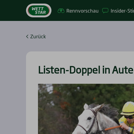
Renn­vor­schau
Insi­­der-St
Zurück
Lis­ten-Dop­pel in Aute