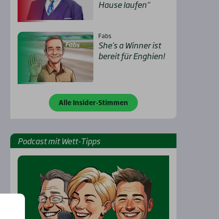
Hau­se lau­fen“
Fabs
She’s a Win­ner ist
bereit für Eng­hien!
Alle Insider-Stimmen
Pod­cast mit Wett-Tipps