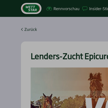
Renn­vor­schau
Insi­­der-St
Zurück
Len­ders-Zucht Epi­cu­r