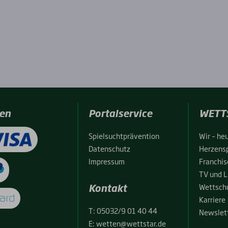
en
Portalservice
WETT
Spiel­sucht­prä­ven­ti­on
Wir – heu
Daten­schutz
Her­zens­
Impres­sum
Fran­chise
TV und L
Kontakt
Wett­schu
Kar­rie­re
T:
05032/9 01 40 44
News­let­
E:
wetten@wettstar.de