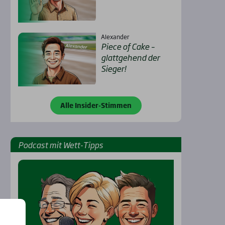
Alexander
Pie­ce of Cake –
glatt­ge­hend der
Sie­ger!
Alle Insider-Stimmen
Pod­cast mit Wett-Tipps