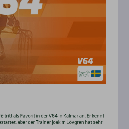
re
tritt als Favorit in der V64 in Kalmar an. Er kennt
estartet, aber der Trainer Joakim Lövgren hat sehr