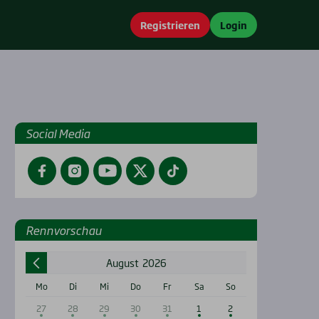
Registrieren
Login
Social Media
Facebook
Instagram
YouTube
Twitter
TikTok
Renn­vor­schau
August
2026
Mo
Di
Mi
Do
Fr
Sa
So
27
28
29
30
31
1
2