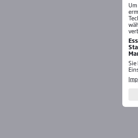
Um 
erm
Tec
wäh
ver
Ess
Sta
Ma
Sie
Ein
Imp