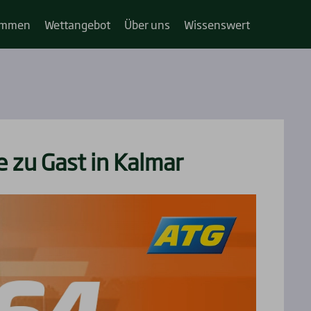
im­­men
Wett­an­ge­bot
Über uns
Wis­sens­wert
e zu Gast in Kal­mar