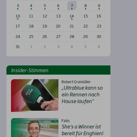
3
4
5
6
7
8
9
10
11
12
13
14
15
16
17
18
19
20
21
22
23
24
25
26
27
28
29
30
31
1
2
3
4
5
6
Insi­der-Stim­men
Robert Gramüller
„Ultra­b­lue kann so
ein Ren­nen nach
Hau­se lau­fen“
Fabs
She’s a Win­ner ist
bereit für Eng­hien!