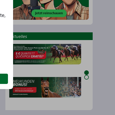
te,
Aktu­el­les