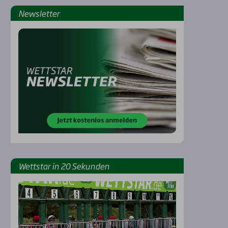
News­let­ter
Rennbahnen
Wett­star in 20 Sekun­den