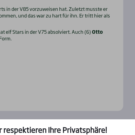
tarts in der V85 vorzuweisen hat. Zuletzt musste er
mmen, und das war zu hart für ihn. Er tritt hier als
t elf Stars in der V75 absolviert. Auch (6)
Otto
 Form.
r respektieren Ihre Privatsphäre!