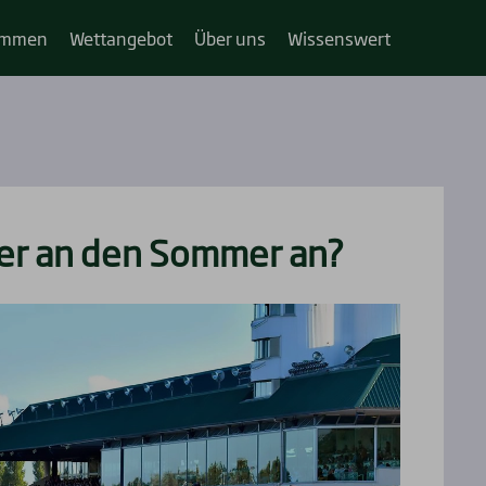
im­­men
Wett­an­ge­bot
Über uns
Wis­sens­wert
ker an den Som­mer an?