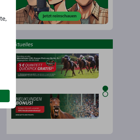
te,
Aktu­el­les