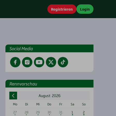
Registrieren
Login
Social Media
Facebook
Instagram
YouTube
Twitter
TikTok
Renn­vor­schau
August
2026
Mo
Di
Mi
Do
Fr
Sa
So
27
28
29
30
31
1
2