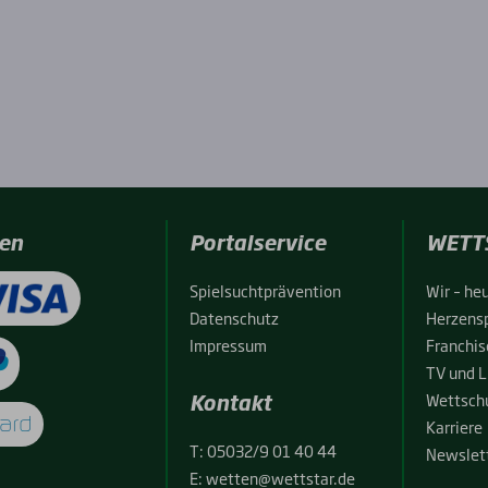
en
Portalservice
WETT
Spiel­sucht­prä­ven­ti­on
Wir – heu
Daten­schutz
Her­zens­
Impres­sum
Fran­chise
TV und L
Kontakt
Wett­schu
Kar­rie­re
T:
05032/9 01 40 44
News­let­
E:
wetten@wettstar.de