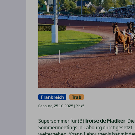
Frankreich
Trab
Cabourg, 25.10.2025 | Pick5
Supersommer für (3)
Iroise de Madker
: Di
Sommermeetings in Cabourg durchgesetzt. A
weitergehen. Yoann Lebourgeois hat mit der 