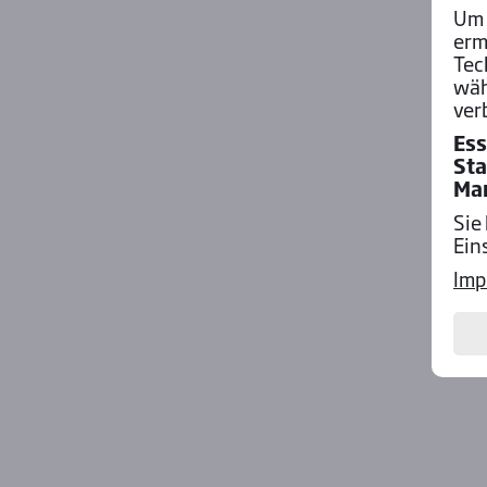
Um 
erm
Tec
wäh
ver
Ess
Sta
Ma
Sie
Ein
Imp