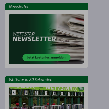
News­let­ter
Rennbahnen
Wett­star in 20 Sekun­den