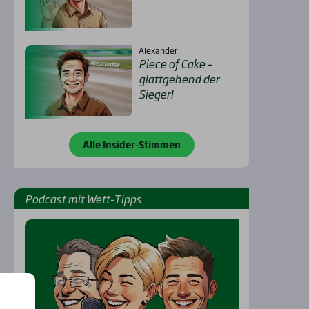
Alexander
Pie­ce of Cake –
glatt­ge­hend der
Sie­ger!
Alle Insider-Stimmen
Pod­cast mit Wett-Tipps