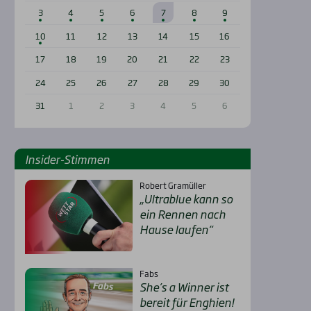
3
4
5
6
7
8
9
10
11
12
13
14
15
16
17
18
19
20
21
22
23
24
25
26
27
28
29
30
31
1
2
3
4
5
6
Insi­der-Stim­men
Robert Gramüller
„Ultra­b­lue kann so
ein Ren­nen nach
Hau­se lau­fen“
Fabs
She’s a Win­ner ist
bereit für Eng­hien!