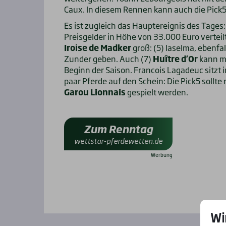
Caux. In diesem Rennen kann auch die Pick5
Es ist zugleich das Hauptereignis des Tages:
Preisgelder in Höhe von 33.000 Euro verteilt
Iroise de Madker
groß: (5) Iaselma, ebenfa
Zunder geben. Auch (7)
Huître d’Or
kann mi
Beginn der Saison. Francois Lagadeuc sitzt 
paar Pferde auf den Schein: Die Pick5 sollte
Garou Lionnais
gespielt werden.
Zum Renntag
wettstar-pferdewetten.de
Wi