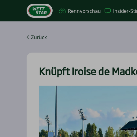
Renn­vor­schau
Insi­­der-St
Zurück
Knüpft Iroi­se de Mad­