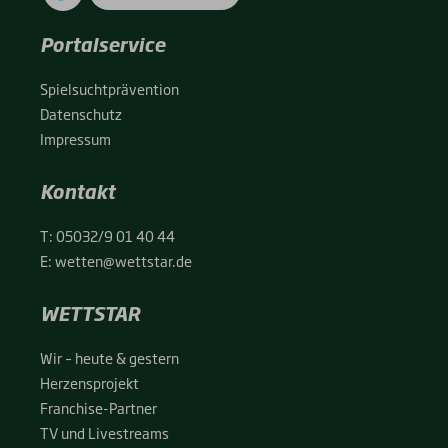
Portalservice
Spiel­sucht­prä­ven­ti­on
Daten­schutz
Impres­sum
Kontakt
T:
05032/9 01 40 44
E:
wetten@wettstar.de
WETTSTAR
Wir – heu­te & ges­tern
Her­zens­pro­jekt
Fran­chise-Par­t­­ner
TV und Live­streams