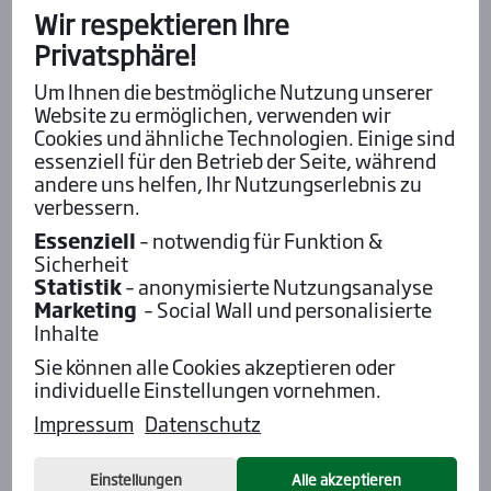
Wir respektieren Ihre
Fabs
Idao de Til­lard ist wie­der
Privatsphäre!
der Alte!
Um Ihnen die bestmögliche Nutzung unserer
Website zu ermöglichen, verwenden wir
Cookies und ähnliche Technologien. Einige sind
essenziell für den Betrieb der Seite, während
andere uns helfen, Ihr Nutzungserlebnis zu
Robert Gramüller
„Ultra­b­lue kann so ein
verbessern.
Ren­nen nach Hau­se
Essenziell
– notwendig für Funktion &
lau­fen“
Sicherheit
Statistik
– anonymisierte Nutzungsanalyse
Marketing
– Social Wall und personalisierte
Inhalte
Alle Insider-Stimmen
Sie können alle Cookies akzeptieren oder
individuelle Einstellungen vornehmen.
Impressum
Datenschutz
Pod­cast mit Wett-Tipps
Einstellungen
Alle akzeptieren