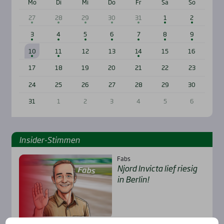
Mo
Di
Mi
Do
Fr
Sa
So
27
28
29
30
31
1
2
3
4
5
6
7
8
9
10
11
12
13
14
15
16
17
18
19
20
21
22
23
24
25
26
27
28
29
30
31
1
2
3
4
5
6
Insi­der-Stim­men
Fabs
Njord Invic­ta lief rie­sig
in Ber­lin!