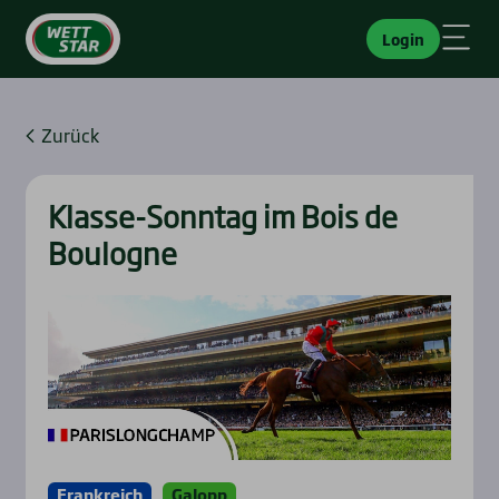
Login
Zurück
Klas­se-Sonn­tag im Bois de
Bou­lo­gne
Frankreich
Galopp