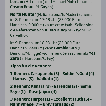
Lorcan
(H. Lebouc) und Michael Motschmanns
Cosmo Beau
(M. Guyon).
North Hunter
(M. Barzalona/E. Mäder) scheint
im 8. Rennen um 17:48 Uhr (27.000 Euro-
Handicap, 2.000 m) kaum erste Wahl. Solide sind
die Referenzen von
Alisto King
(M. Guyon/J.-P.
Carvalho).
Im 9. Rennen um 18:23 Uhr (23.000 Euro-
Handicap, 2.400 m) kann
Gambia Sun
(C.
Demuro/M. Figge) wohl eher überraschen als
Yes
Zara
(E. Hardouin/C. Fey).
Tipps für die Rennen:
1.Rennen: Casapueblo (3) – Soldier’s Gold (4)
– Hamavi (5) – Waikato (1)
2.Rennen: Almara (2) – Earendel (5) – Some
Skye (1) – Rose Jaipur (4)
3.Rennen: Harper (1) – Excellent Truth (5) –
Runnymede (7) – Grey Tornado (2)