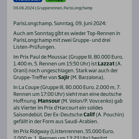
09.06.2024 | Grupperennen, ParisLongchamp
ParisLongchamp, Sonntag, 09. Juni 2024:
Auch am Sonntag gibt es wieder Top-Rennen in
ParisLongchamp mit zwei Gruppe- und drei
Listen-Prüfungen.
Im Prix Paul de Moussac (Gruppe III, 80.000 Euro,
1.400 m, 5. Rennen um 15:50 Uhr) ist
Lazzat
(A.
Orani) noch ungeschlagen. Stark war auch der
Gruppe-Treffer von
Sajir
(M. Barzalona).
In La Coupe (Gruppe III, 80.000 Euro, 2.000 m, 7.
Rennen um 17:00 Uhr) sieht man eine deutsche
Hoffnung.
Mansour
(M. Velon/P. Vovcenko) gab
als Vierter im Prix d’Harcourt ein solides
Saisondebüt. Der Ex-Deutsche
Calif
(A. Pouchin)
gefällt in der Form aus Saudi-Arabien.
Im Prix Ridgway (Listenrennen, 55.000 Euro,
2.000 m, 1. Rennen um 13:23 Uhr) besitzt