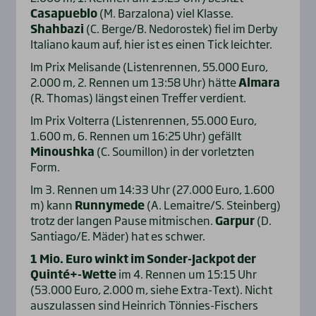
Casapueblo
(M. Barzalona) viel Klasse.
Shahbazi
(C. Berge/B. Nedorostek) fiel im Derby
Italiano kaum auf, hier ist es einen Tick leichter.
Im Prix Melisande (Listenrennen, 55.000 Euro,
2.000 m, 2. Rennen um 13:58 Uhr) hätte
Almara
(R. Thomas) längst einen Treffer verdient.
Im Prix Volterra (Listenrennen, 55.000 Euro,
1.600 m, 6. Rennen um 16:25 Uhr) gefällt
Minoushka
(C. Soumillon) in der vorletzten
Form.
Im 3. Rennen um 14:33 Uhr (27.000 Euro, 1.600
m) kann
Runnymede
(A. Lemaitre/S. Steinberg)
trotz der langen Pause mitmischen.
Garpur
(D.
Santiago/E. Mäder) hat es schwer.
1 Mio. Euro winkt im Sonder-Jackpot der
Quinté+-Wette
im 4. Rennen um 15:15 Uhr
(53.000 Euro, 2.000 m, siehe Extra-Text). Nicht
auszulassen sind Heinrich Tönnies-Fischers