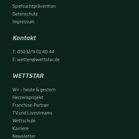
Spiel­sucht­prä­ven­ti­on
Daten­schutz
Impres­sum
Kontakt
T:
05032/9 01 40 44
E:
wetten@wettstar.de
WETTSTAR
Wir – heu­te & ges­tern
Her­zens­pro­jekt
Fran­chise-Par­t­­ner
TV und Live­streams
Wett­schu­le
Kar­rie­re
News­let­ter