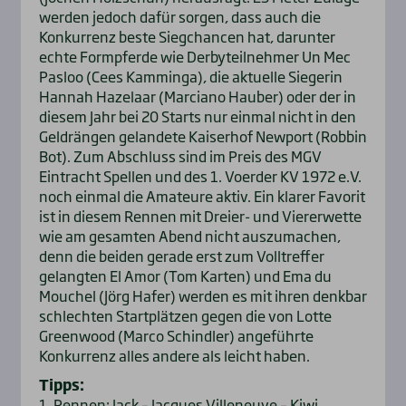
werden jedoch dafür sorgen, dass auch die
Konkurrenz beste Siegchancen hat, darunter
echte Formpferde wie Derbyteilnehmer Un Mec
Pasloo (Cees Kamminga), die aktuelle Siegerin
Hannah Hazelaar (Marciano Hauber) oder der in
diesem Jahr bei 20 Starts nur einmal nicht in den
Geldrängen gelandete Kaiserhof Newport (Robbin
Bot). Zum Abschluss sind im Preis des MGV
Eintracht Spellen und des 1. Voerder KV 1972 e.V.
noch einmal die Amateure aktiv. Ein klarer Favorit
ist in diesem Rennen mit Dreier- und Viererwette
wie am gesamten Abend nicht auszumachen,
denn die beiden gerade erst zum Volltreffer
gelangten El Amor (Tom Karten) und Ema du
Mouchel (Jörg Hafer) werden es mit ihren denkbar
schlechten Startplätzen gegen die von Lotte
Greenwood (Marco Schindler) angeführte
Konkurrenz alles andere als leicht haben.
Tipps:
1. Rennen: Jack – Jacques Villeneuve – Kiwi