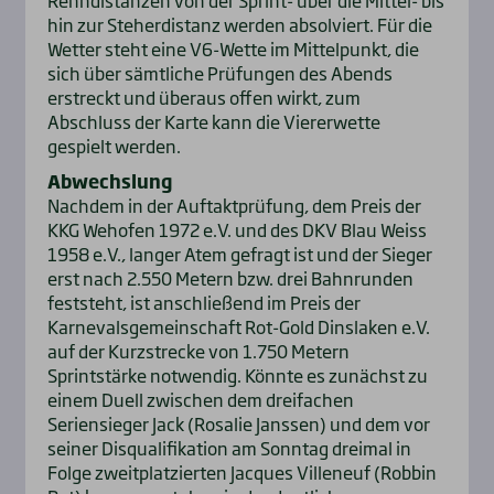
Renndistanzen von der Sprint- über die Mittel- bis
hin zur Steherdistanz werden absolviert. Für die
Wetter steht eine V6-Wette im Mittelpunkt, die
sich über sämtliche Prüfungen des Abends
erstreckt und überaus offen wirkt, zum
Abschluss der Karte kann die Viererwette
gespielt werden.
Abwechslung
Nachdem in der Auftaktprüfung, dem Preis der
KKG Wehofen 1972 e.V. und des DKV Blau Weiss
1958 e.V., langer Atem gefragt ist und der Sieger
erst nach 2.550 Metern bzw. drei Bahnrunden
feststeht, ist anschließend im Preis der
Karnevalsgemeinschaft Rot-Gold Dinslaken e.V.
auf der Kurzstrecke von 1.750 Metern
Sprintstärke notwendig. Könnte es zunächst zu
einem Duell zwischen dem dreifachen
Seriensieger Jack (Rosalie Janssen) und dem vor
seiner Disqualifikation am Sonntag dreimal in
Folge zweitplatzierten Jacques Villeneuf (Robbin