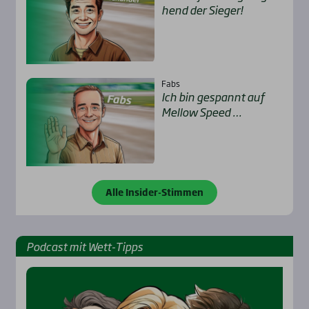
hend der Sie­ger!
Fabs
Ich bin gespannt auf
Mel­low Speed …
Alle Insider-Stimmen
Pod­cast mit Wett-Tipps