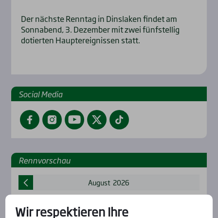
Der nächste Renntag in Dinslaken findet am
Sonnabend, 3. Dezember mit zwei fünfstellig
dotierten Hauptereignissen statt.
Social Media
Facebook
Instagram
YouTube
Twitter
TikTok
Renn­vor­schau
August
2026
Mo
Di
Mi
Do
Fr
Sa
So
Wir respektieren Ihre
27
28
29
30
31
1
2