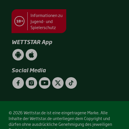
Informationen zu
Jugend- und
18+
Spielerschutz
WETTSTAR App
WETTSTAR
WETTSTAR
App
App
(Android
(Apple
/
/
Social Media
Google
App
Play)
Store)
Facebook
Instagram
YouTube
Twitter
TikTok
© 2026 Wettstar.de ist eine eingetragene Marke. Alle
Inhalte der Wettstar.de unterliegen dem Copyright und
dürfen ohne ausdrückliche Genehmigung des jeweiligen