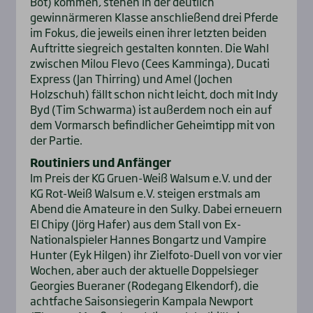
Bot) kommen, stehen in der deutlich
gewinnärmeren Klasse anschließend drei Pferde
im Fokus, die jeweils einen ihrer letzten beiden
Auftritte siegreich gestalten konnten. Die Wahl
zwischen Milou Flevo (Cees Kamminga), Ducati
Express (Jan Thirring) und Amel (Jochen
Holzschuh) fällt schon nicht leicht, doch mit Indy
Byd (Tim Schwarma) ist außerdem noch ein auf
dem Vormarsch befindlicher Geheimtipp mit von
der Partie.
Routiniers und Anfänger
Im Preis der KG Gruen-Weiß Walsum e.V. und der
KG Rot-Weiß Walsum e.V. steigen erstmals am
Abend die Amateure in den Sulky. Dabei erneuern
El Chipy (Jörg Hafer) aus dem Stall von Ex-
Nationalspieler Hannes Bongartz und Vampire
Hunter (Eyk Hilgen) ihr Zielfoto-Duell von vor vier
Wochen, aber auch der aktuelle Doppelsieger
Georgies Bueraner (Rodegang Elkendorf), die
achtfache Saisonsiegerin Kampala Newport