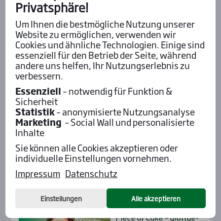
Privatsphäre!
3
4
5
6
7
8
9
Um Ihnen die bestmögliche Nutzung unserer
10
11
12
13
14
15
16
Website zu ermöglichen, verwenden wir
Cookies und ähnliche Technologien. Einige sind
17
18
19
20
21
22
23
essenziell für den Betrieb der Seite, während
24
25
26
27
28
29
30
andere uns helfen, Ihr Nutzungserlebnis zu
verbessern.
31
1
2
3
4
5
6
Essenziell
– notwendig für Funktion &
Sicherheit
Statistik
– anonymisierte Nutzungsanalyse
Insi­der-Stim­men
Marketing
– Social Wall und personalisierte
Inhalte
Fabs
She’s a Win­ner ist bereit
Sie können alle Cookies akzeptieren oder
für Eng­hien!
individuelle Einstellungen vornehmen.
Impressum
Datenschutz
Einstellungen
Alle akzeptieren
Alexander
Pie­ce of Cake – glatt­ge­