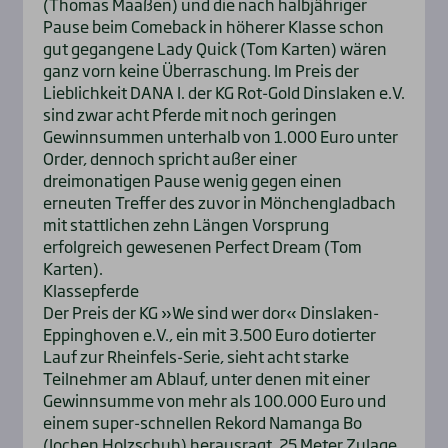
(Thomas Maaßen) und die nach halbjähriger
Pause beim Comeback in höherer Klasse schon
gut gegangene Lady Quick (Tom Karten) wären
ganz vorn keine Überraschung. Im Preis der
Lieblichkeit DANA I. der KG Rot-Gold Dinslaken e.V.
sind zwar acht Pferde mit noch geringen
Gewinnsummen unterhalb von 1.000 Euro unter
Order, dennoch spricht außer einer
dreimonatigen Pause wenig gegen einen
erneuten Treffer des zuvor in Mönchengladbach
mit stattlichen zehn Längen Vorsprung
erfolgreich gewesenen Perfect Dream (Tom
Karten).
Klassepferde
Der Preis der KG »We sind wer dor« Dinslaken-
Eppinghoven e.V., ein mit 3.500 Euro dotierter
Lauf zur Rheinfels-Serie, sieht acht starke
Teilnehmer am Ablauf, unter denen mit einer
Gewinnsumme von mehr als 100.000 Euro und
einem super-schnellen Rekord Namanga Bo
(Jochen Holzschuh) herausragt. 25 Meter Zulage