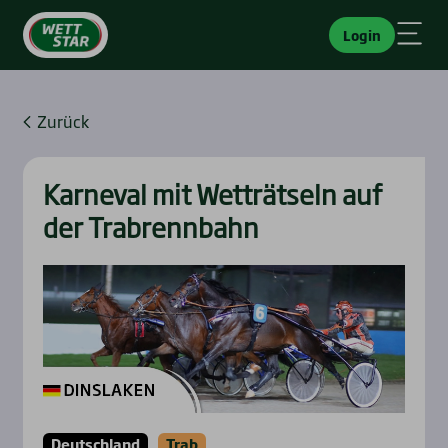
Login
Zurück
Kar­ne­val mit Wett­rät­seln auf
der Trab­renn­bahn
Deutschland
Trab