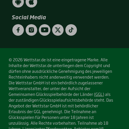
App
App
(Android
(Apple
/
/
Social Media
Google
App
Play)
Store)
Facebook
Instagram
YouTube
Twitter
TikTok
© 2026 Wettstar.de ist eine eingetragene Marke. Alle
Inhalte der Wettstar.de unterliegen dem Copyright und
dürfen ohne ausdrückliche Genehmigung des jeweiligen
Rechteinhabers nicht anderweitig verwendet werden.
Die Wettstar GmbH ist ein behördlich zugelassener
Wettveranstalter, der unter der Aufsicht der
Gemeinsamen Glücksspielbehörde der Länder (
GGL
) als
der zuständigen Glücksspielaufsichtsbehörde steht. Das
Angebot der Wettstar GmbH ist mit behördlicher
Erlaubnis der GGL genehmigt. Die Teilnahme an
Glücksspielen für Personen unter 18 Jahren ist
unzulässig. Alle Rechte vorbehalten. Teilnahme ab 18
Jahren. Lizensierter Pferdewetten-Anbieter gemäß