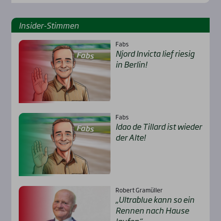
Insi­der-Stim­men
Fabs
Njord Invic­ta lief rie­sig
in Ber­lin!
Fabs
Idao de Til­lard ist wie­der
der Alte!
Robert Gramüller
„Ultra­b­lue kann so ein
Ren­nen nach Hau­se
lau­fen“