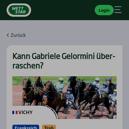
Login
Zurück
Kann Gabrie­le Gelor­mi­ni über­
ra­schen?
Frankreich
Trab