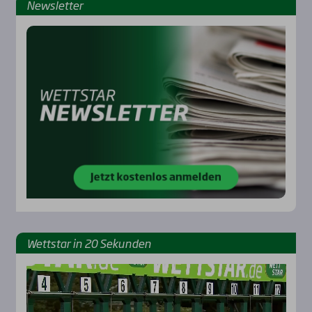
News­let­ter
Rennbahnen
Wett­star in 20 Sekun­den