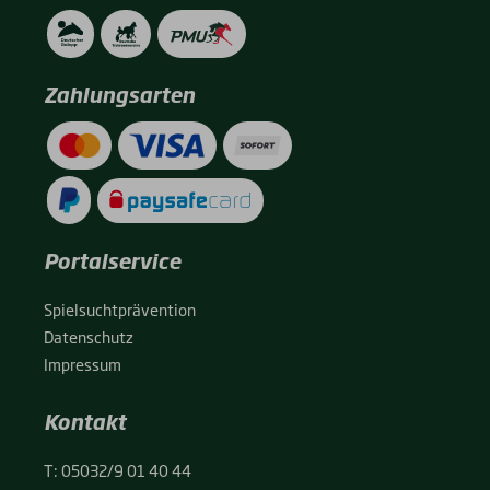
Zahlungsarten
Portalservice
Spiel­sucht­prä­ven­ti­on
Daten­schutz
Impres­sum
Kontakt
T:
05032/9 01 40 44