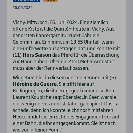
26.06.2024
Vichy, Mittwoch, 26. Juni 2024. Eine ziemlich
offene Kiste ist die Quinté+ heute in Vichy. Aus
der ersten Fahrergarnitur rückt Gabriele
Gelormini an. Er nimmt um 13.55 Uhr teil, wenn
die Fünferwette ausgetragen hat, und könnte mit
(11)
Hors Saison
das Pferd für die Überraschung
zur Hand haben. Über die 2150 Meter Autostart
muss aber der Rennverlauf passen.
Wir gehen hier in diesem vierten Rennen mit (6)
Héroine de Guerre
. Sie trifft hier auf
Bedingungen, die ihr entgegenkommen sollten.
Laurent Koubiche sagt über sie: „In Caen war sie
ein wenig nervös und ist daher galoppiert. Das ist
schade, denn ich konnte leicht noch mitfahren.
Heute findet sie ein schönes Engagement vor auf
einer Bahn, die ihr entgegenkommt. Sie ist nach
wie vor in feiner Form.“