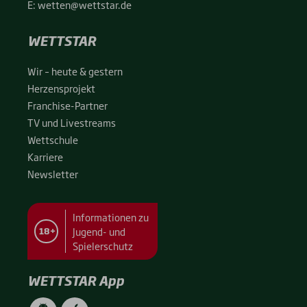
E:
wetten@wettstar.de
WETTSTAR
Wir – heu­te & ges­tern
Her­zens­pro­jekt
Fran­chise-Par­t­­ner
TV und Live­streams
Wett­schu­le
Kar­rie­re
News­let­ter
Informationen zu
Jugend- und
18+
Spielerschutz
WETTSTAR App
WETTSTAR
WETTSTAR