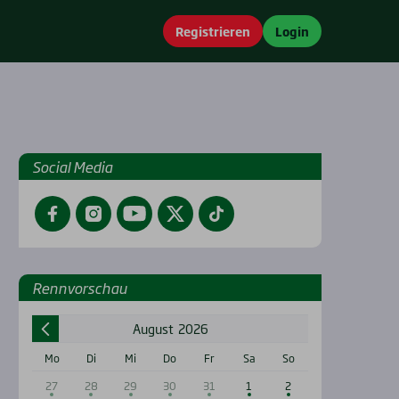
Registrieren
Login
Social Media
Facebook
Instagram
YouTube
Twitter
TikTok
Renn­vor­schau
August
2026
Mo
Di
Mi
Do
Fr
Sa
So
27
28
29
30
31
1
2