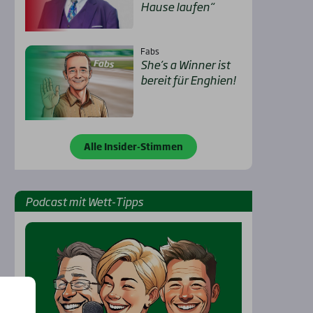
Hau­se lau­fen“
Fabs
She’s a Win­ner ist
bereit für Eng­hien!
Alle Insider-Stimmen
Pod­cast mit Wett-Tipps