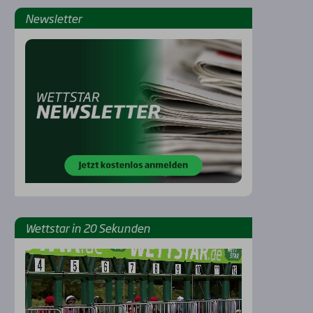
News­let­ter
Rennbahnen
Wett­star in 20 Sekun­den