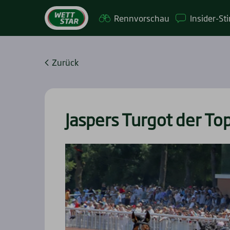
Renn­vor­schau
Insi­­der-St
Zurück
Jas­pers Tur­got der Top