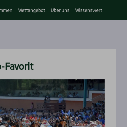
im­­men
Wett­an­ge­bot
Über uns
Wis­sens­wert
-Favo­rit