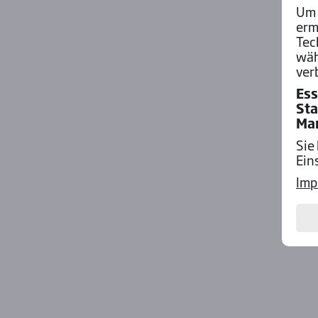
Um 
erm
Tec
wäh
ver
Ess
Sta
Ma
Sie
Ein
Imp