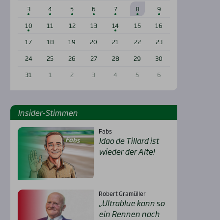
3
4
5
6
7
8
9
10
11
12
13
14
15
16
17
18
19
20
21
22
23
24
25
26
27
28
29
30
31
1
2
3
4
5
6
Insi­der-Stim­men
Fabs
Idao de Til­lard ist
wie­der der Alte!
Robert Gramüller
„Ultra­b­lue kann so
ein Ren­nen nach