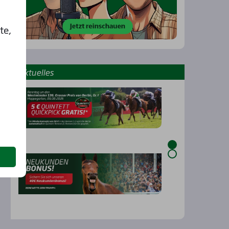
te,
Aktu­el­les