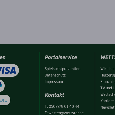
en
Portalservice
WETT
Spiel­sucht­prä­ven­ti­on
Wir – heu
Daten­schutz
Her­zens­
Impres­sum
Fran­chise
TV und L
Kontakt
Wett­schu
Kar­rie­re
T:
05032/9 01 40 44
News­let­
E:
wetten@wettstar.de