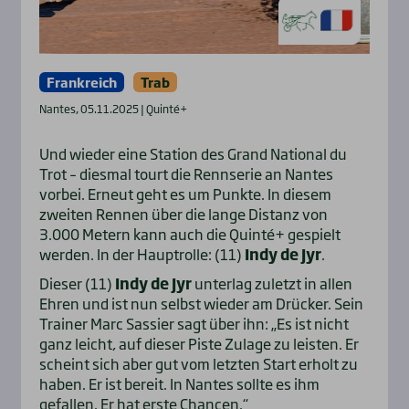
Frankreich
Trab
Nantes, 05.11.2025 | Quinté+
Und wieder eine Station des Grand National du
Trot – diesmal tourt die Rennserie an Nantes
vorbei. Erneut geht es um Punkte. In diesem
zweiten Rennen über die lange Distanz von
3.000 Metern kann auch die Quinté+ gespielt
werden. In der Hauptrolle: (11)
Indy de Jyr
.
Dieser (11)
Indy de Jyr
unterlag zuletzt in allen
Ehren und ist nun selbst wieder am Drücker. Sein
Trainer Marc Sassier sagt über ihn: „Es ist nicht
ganz leicht, auf dieser Piste Zulage zu leisten. Er
scheint sich aber gut vom letzten Start erholt zu
haben. Er ist bereit. In Nantes sollte es ihm
gefallen. Er hat erste Chancen.“