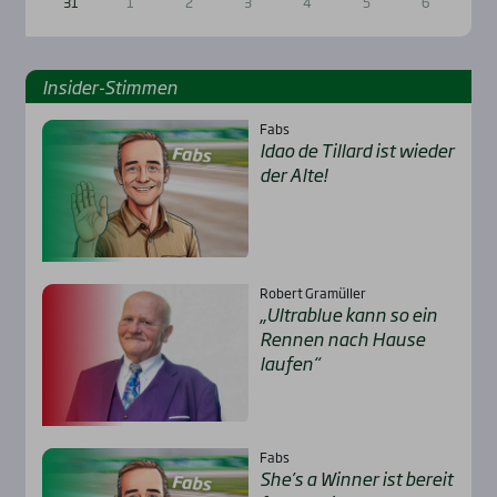
31
1
2
3
4
5
6
Insi­der-Stim­men
Fabs
Idao de Til­lard ist wie­der
der Alte!
Robert Gramüller
„Ultra­b­lue kann so ein
Ren­nen nach Hau­se
lau­fen“
Fabs
She’s a Win­ner ist bereit