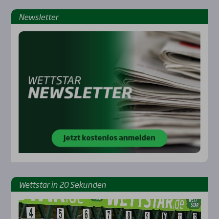
News­let­ter
Rennbahnen
Wett­star in 20 Sekun­den