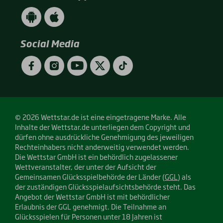
WETTSTAR
WETTSTAR
App
App
(Android
(Apple
/
/
Social Media
Google
App
Play)
Store)
Facebook
Instagram
YouTube
Twitter
TikTok
© 2026 Wettstar.de ist eine eingetragene Marke. Alle
Inhalte der Wettstar.de unterliegen dem Copyright und
dürfen ohne ausdrückliche Genehmigung des jeweiligen
Rechteinhabers nicht anderweitig verwendet werden.
Die Wettstar GmbH ist ein behördlich zugelassener
Wettveranstalter, der unter der Aufsicht der
Gemeinsamen Glücksspielbehörde der Länder (
GGL
) als
der zuständigen Glücksspielaufsichtsbehörde steht. Das
Angebot der Wettstar GmbH ist mit behördlicher
Erlaubnis der GGL genehmigt. Die Teilnahme an
Glücksspielen für Personen unter 18 Jahren ist