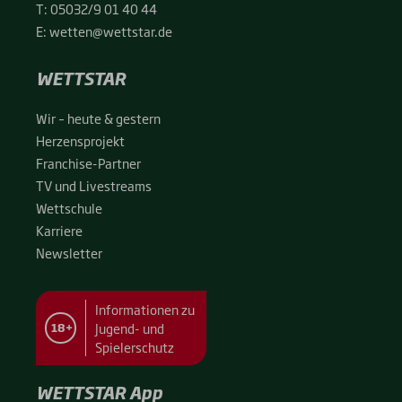
T:
05032/9 01 40 44
E:
wetten@wettstar.de
WETTSTAR
Wir – heu­te & ges­tern
Her­zens­pro­jekt
Fran­chise-Par­t­­ner
TV und Live­streams
Wett­schu­le
Kar­rie­re
News­let­ter
Informationen zu
Jugend- und
18+
Spielerschutz
WETTSTAR App