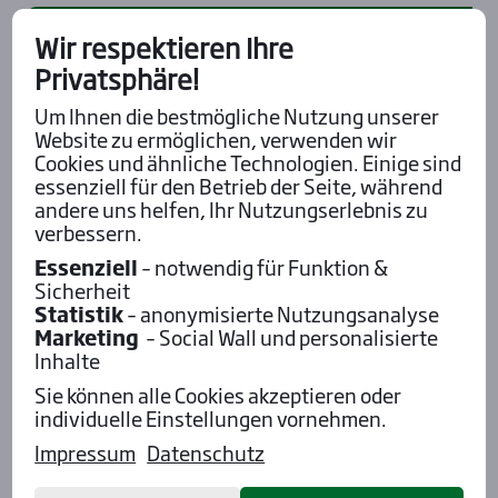
Pod­cast mit Wett-Tipps
Wir respektieren Ihre
Privatsphäre!
Um Ihnen die bestmögliche Nutzung unserer
Website zu ermöglichen, verwenden wir
Cookies und ähnliche Technologien. Einige sind
essenziell für den Betrieb der Seite, während
andere uns helfen, Ihr Nutzungserlebnis zu
verbessern.
Essenziell
– notwendig für Funktion &
Sicherheit
Statistik
– anonymisierte Nutzungsanalyse
Marketing
– Social Wall und personalisierte
Inhalte
Sie können alle Cookies akzeptieren oder
Aktu­el­les
individuelle Einstellungen vornehmen.
Impressum
Datenschutz