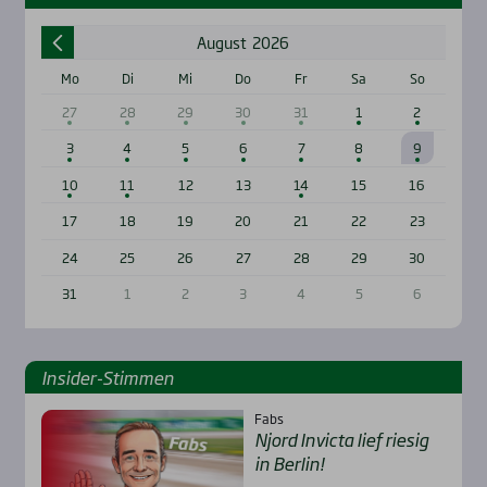
August
2026
Mo
Di
Mi
Do
Fr
Sa
So
27
28
29
30
31
1
2
3
4
5
6
7
8
9
10
11
12
13
14
15
16
17
18
19
20
21
22
23
24
25
26
27
28
29
30
31
1
2
3
4
5
6
Insi­der-Stim­men
Fabs
Njord Invic­ta lief rie­sig
in Ber­lin!