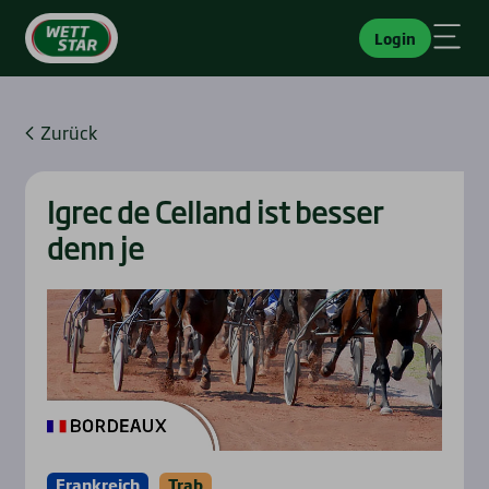
Login
Zurück
Igrec de Cel­land ist bes­ser
denn je
Frankreich
Trab