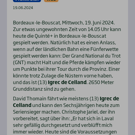
19.06.2024
Bordeaux-le-Bouscat, Mittwoch, 19. Juni 2024.
Zur etwas ungewohnten Zeit von 14.05 Uhr kann
heute die Quinté+ in Bordeaux-le-Bouscat
gespielt werden. Natürlich hat es einen Anlass,
wenn auf der ländlichen Bahn eine Fünferwette
gespielt werden kann: Der Grand National du Trot
(GNT) macht Halt und die Pferde kämpfen wieder
um Punkte bei ihrer Tour durch die Provinz. Einer
könnte trotz Zulage die Nüstern vorne haben,
und das ist (13)
Igrec de Celland
. 2650 Meter
Grunddistanz sind zu gehen.
David Thomain fährt wie meistens (13)
Igrec de
Celland
und kann den Sechsjährigen heute zum
Seriensieger machen. Christophe Jariel, der ihn
vorbereitet, sagt über ihn: „Er hat sich in Laval
sehr gefällig durchgesetzt und verblüfft mich
immer wieder. Heute sind die Voraussetzungen