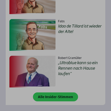
Fabs
Idao de Til­lard ist wie­der
der Alte!
Robert Gramüller
„Ultra­b­lue kann so ein
Ren­nen nach Hau­se
lau­fen“
Alle Insider-Stimmen