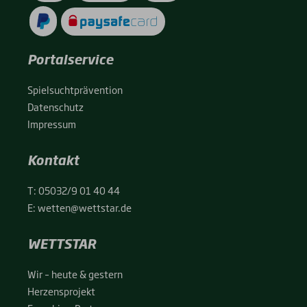
Portalservice
Spiel­sucht­prä­ven­ti­on
Daten­schutz
Impres­sum
Kontakt
T:
05032/9 01 40 44
E:
wetten@wettstar.de
WETTSTAR
Wir – heu­te & ges­tern
Her­zens­pro­jekt