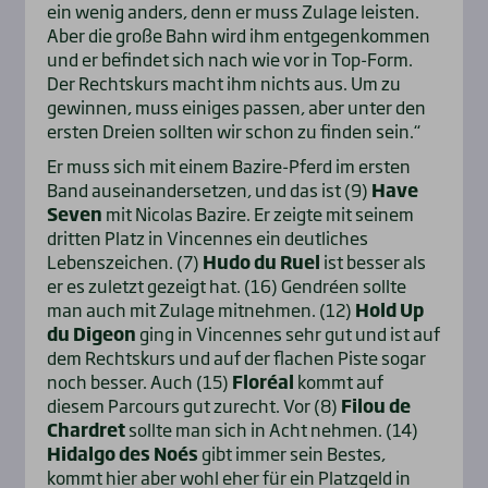
ein wenig anders, denn er muss Zulage leisten.
Aber die große Bahn wird ihm entgegenkommen
und er befindet sich nach wie vor in Top-Form.
Der Rechtskurs macht ihm nichts aus. Um zu
gewinnen, muss einiges passen, aber unter den
ersten Dreien sollten wir schon zu finden sein.“
Er muss sich mit einem Bazire-Pferd im ersten
Band auseinandersetzen, und das ist (9)
Have
Seven
mit Nicolas Bazire. Er zeigte mit seinem
dritten Platz in Vincennes ein deutliches
Lebenszeichen. (7)
Hudo du Ruel
ist besser als
er es zuletzt gezeigt hat. (16) Gendréen sollte
man auch mit Zulage mitnehmen. (12)
Hold Up
du Digeon
ging in Vincennes sehr gut und ist auf
dem Rechtskurs und auf der flachen Piste sogar
noch besser. Auch (15)
Floréal
kommt auf
diesem Parcours gut zurecht. Vor (8)
Filou de
Chardret
sollte man sich in Acht nehmen. (14)
Hidalgo des Noés
gibt immer sein Bestes,
kommt hier aber wohl eher für ein Platzgeld in