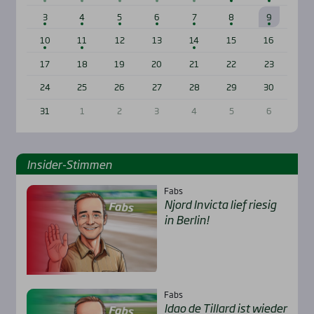
3
4
5
6
7
8
9
10
11
12
13
14
15
16
17
18
19
20
21
22
23
24
25
26
27
28
29
30
31
1
2
3
4
5
6
Insi­der-Stim­men
Fabs
Njord Invic­ta lief rie­sig
in Ber­lin!
Fabs
Idao de Til­lard ist wie­der