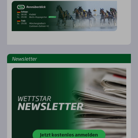
News­let­ter
Rennbahnen