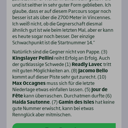
und ist seither in sehr guter Form geblieben. Ich
glaube, dass er auf diesem Parcours sogar noch
besser ist als über die 2700 Meter in Vincennes.
Ich weiß nicht, ob die Gegnerschaft diesmal
ähnlich gut ist wie beim letzten Mal, aber er kann
es heute sogar noch besser. Der einzige
Schwachpunkt ist die Startnummer 14.“
Natürlich sind die Gegner nicht von Pappe. (3)
Kingslayer Pellini
reiht Erfolg an Erfolg. Auch
der gutklassige Schwede (1)
Readly Lavec
tritt
mit guten Möglichkeiten an. (8)
Jacomo Bello
kommt auf dieser Piste sehr gut zurecht. (10)
Max Occagnes
muss sich für die letzte
Niederlage etwas einfallen lassen. (5)
Jour de
Fête
kann überraschen. Durchatmen durfte (6)
Haida Sautonne
. (7)
Gamin des Isles
hat keine
gute Nummer erwischt, kann bei etwas
Rennglück aber mitmischen.