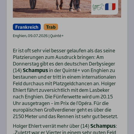
Frankreich
Trab
Enghien, 09.07.2026 | Quinté+
Er ist oft sehr viel besser gelaufen als das seine
Platzierungen zum Ausdruck bringen: Am
Donnerstag gibt es den deutschen Derbysieger
(14)
Schampus
in der Quinté+ von Enghien zu
bestaunen und er tritt in einem internationalen
Feld durchaus mit Platzgeldchancen an. Holger
Ehlert fährt zuversichtlich mit dem Lasbeker
nach Enghien. Die Fünferwette wird um 20.15
Uhr ausgetragen – im Prix de l’Opéra. Für die
europäischen Großverdiener geht es über die
2150 Meter und das Rennen ist sehr gut besetzt.
Holger Ehlert verrät mehr über (14)
Schampus
:
„Zuletzt war er Vierter in einem sehr guten Feld