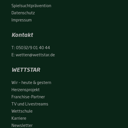
Spiel­sucht­prä­ven­ti­on
Daten­schutz
Impres­sum
Kontakt
T:
05032/9 01 40 44
E:
wetten@wettstar.de
WETTSTAR
Wir – heu­te & ges­tern
Her­zens­pro­jekt
Fran­chise-Par­t­­ner
TV und Live­streams
Wett­schu­le
Kar­rie­re
News­let­ter