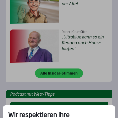
der Alte!
Robert Gramüller
„Ultra­b­lue kann so ein
Ren­nen nach Hau­se
lau­fen“
Alle Insider-Stimmen
Pod­cast mit Wett-Tipps
Wir respektieren Ihre