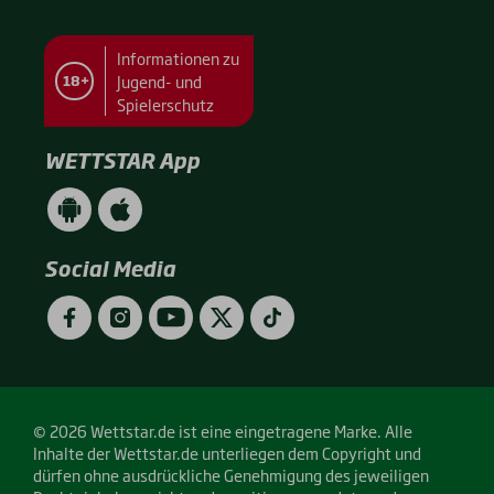
Informationen zu
Jugend- und
18+
Spielerschutz
WETTSTAR App
WETTSTAR
WETTSTAR
App
App
(Android
(Apple
/
/
Social Media
Google
App
Play)
Store)
Facebook
Instagram
YouTube
Twitter
TikTok
© 2026 Wettstar.de ist eine eingetragene Marke. Alle
Inhalte der Wettstar.de unterliegen dem Copyright und
dürfen ohne ausdrückliche Genehmigung des jeweiligen