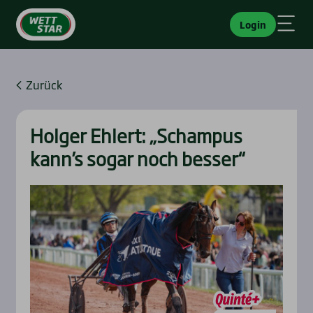
Login
Zurück
Hol­ger Ehlert: „Scham­pus
kann’s sogar noch bes­ser“