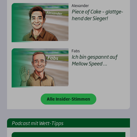
Alexander
Pie­ce of Cake – glatt­ge­
hend der Sie­ger!
Fabs
Ich bin gespannt auf
Mel­low Speed …
Alle Insider-Stimmen
Pod­cast mit Wett-Tipps