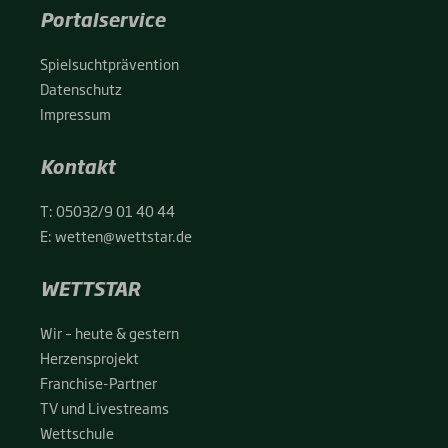
Portalservice
Spiel­sucht­prä­ven­ti­on
Daten­schutz
Impres­sum
Kontakt
T:
05032/9 01 40 44
E:
wetten@wettstar.de
WETTSTAR
Wir – heu­te & ges­tern
Her­zens­pro­jekt
Fran­chise-Par­t­­ner
TV und Live­streams
Wett­schu­le