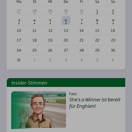
Mo
Di
Mi
Do
Fr
Sa
So
27
28
29
30
31
1
2
3
4
5
6
7
8
9
10
11
12
13
14
15
16
17
18
19
20
21
22
23
24
25
26
27
28
29
30
31
1
2
3
4
5
6
Insi­der-Stim­men
Fabs
She’s a Win­ner ist bereit
für Eng­hien!