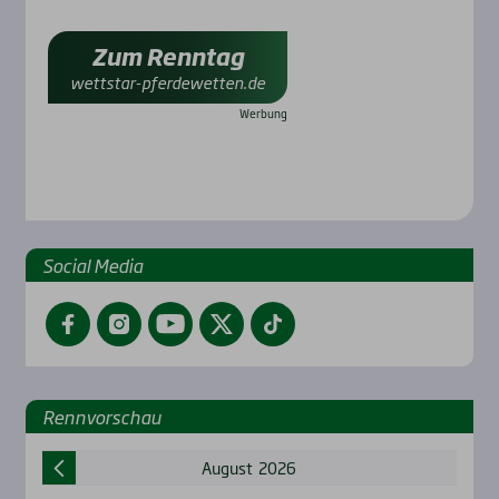
Zum Renntag
wettstar-pferdewetten.de
Social Media
Facebook
Instagram
YouTube
Twitter
TikTok
Renn­vor­schau
August
2026