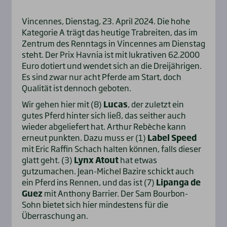
Vincennes, Dienstag, 23. April 2024. Die hohe
Kategorie A trägt das heutige Trabreiten, das im
Zentrum des Renntags in Vincennes am Dienstag
steht. Der Prix Havnia ist mit lukrativen 62.2000
Euro dotiert und wendet sich an die Dreijährigen.
Es sind zwar nur acht Pferde am Start, doch
Qualität ist dennoch geboten.
Wir gehen hier mit (8)
Lucas
, der zuletzt ein
gutes Pferd hinter sich ließ, das seither auch
wieder abgeliefert hat. Arthur Rebèche kann
erneut punkten. Dazu muss er (1)
Label Speed
mit Eric Raffin Schach halten können, falls dieser
glatt geht. (3)
Lynx Atout
hat etwas
gutzumachen. Jean-Michel Bazire schickt auch
ein Pferd ins Rennen, und das ist (7)
Lipanga de
Guez
mit Anthony Barrier. Der Sam Bourbon-
Sohn bietet sich hier mindestens für die
Überraschung an.