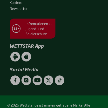
Kar­rie­re
News­let­ter
Informationen zu
Jugend- und
18+
Spielerschutz
WETTSTAR App
WETTSTAR
WETTSTAR
App
App
(Android
(Apple
/
/
Social Media
Google
App
Play)
Store)
Facebook
Instagram
YouTube
Twitter
TikTok
© 2026 Wettstar.de ist eine eingetragene Marke. Alle