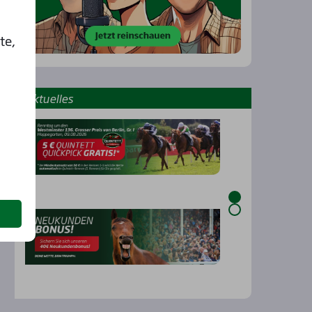
te,
Aktu­el­les