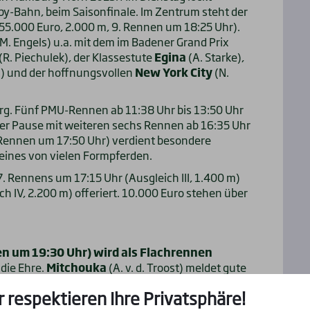
y-Bahn, beim Saisonfinale. Im Zentrum steht der
 55.000 Euro, 2.000 m, 9. Rennen um 18:25 Uhr).
-M. Engels) u.a. mit dem im Badener Grand Prix
(R. Piechulek), der Klassestute
Egina
(A. Starke),
) und der hoffnungsvollen
New York City
(N.
urg. Fünf PMU-Rennen ab 11:38 Uhr bis 13:50 Uhr
ner Pause mit weiteren sechs Rennen ab 16:35 Uhr
. Rennen um 17:50 Uhr) verdient besondere
t eines von vielen Formpferden.
. Rennens um 17:15 Uhr (Ausgleich III, 1.400 m)
 IV, 2.200 m) offeriert. 10.000 Euro stehen über
n um 19:30 Uhr) wird als Flachrennen
 die Ehre.
Mitchouka
(A. v. d. Troost) meldet gute
r respektieren Ihre Privatsphäre!