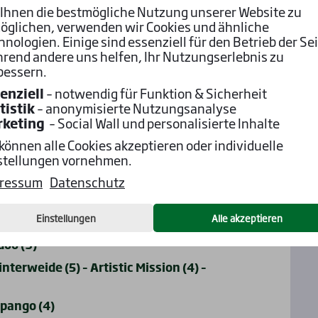
Ihnen die bestmögliche Nutzung unserer Website zu
öglichen, verwenden wir Cookies und ähnliche
n)
hnologien. Einige sind essenziell für den Betrieb der Sei
rend andere uns helfen, Ihr Nutzungserlebnis zu
 (3) (3. Rennen)
bessern.
(1) – Zavaro (2) (1. Rennen)
enziell
– notwendig für Funktion & Sicherheit
tistik
– anonymisierte Nutzungsanalyse
rketing
– Social Wall und personalisierte Inhalte
– Zavaro (2) – Raffinesse (6)
 können alle Cookies akzeptieren oder individuelle
 (4) – Dawn Sky (5) - Rheinland (7)
stellungen vornehmen.
 Ali (1) – Ajandra (6)
ressum
Datenschutz
 – Tex Lot (4) – Orkan von Marlow (3)
Einstellungen
Alle akzeptieren
England (1) – Valley (7) – Akua’daro (2)
doo (9)
erweide (5) – Artistic Mission (4) –
apango (4)