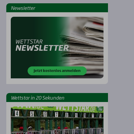
News­let­ter
Rennbahnen
Wett­star in 20 Sekun­den