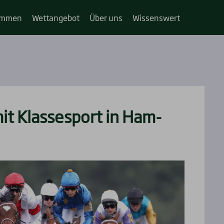
im­­men
Wett­an­ge­bot
Über uns
Wis­sens­wert
it Klas­se­sport in Ham­