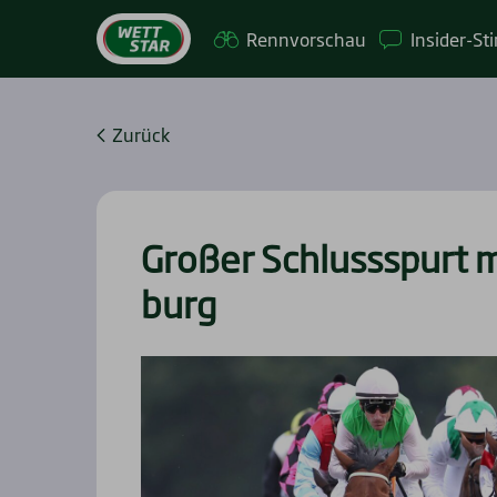
Renn­vor­schau
Insi­­der-St
Zurück
Gro­ßer Schluss­spurt m
burg