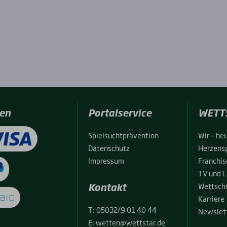
en
Portalservice
WETT
Spiel­sucht­prä­ven­ti­on
Wir – heu
Daten­schutz
Her­zens­
Impres­sum
Fran­chise
TV und L
Kontakt
Wett­schu
Kar­rie­re
T:
05032/9 01 40 44
News­let­
E:
wetten@wettstar.de