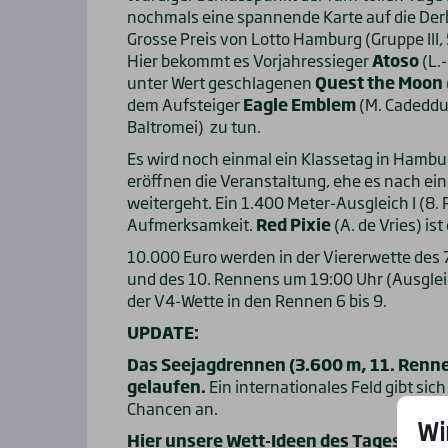
nochmals eine spannende Karte auf die Derb
Grosse Preis von Lotto Hamburg (Gruppe III,
Hier bekommt es Vorjahressieger
Atoso
(L.
unter Wert geschlagenen
Quest the Moon
dem Aufsteiger
Eagle Emblem
(M. Cadeddu
Baltromei) zu tun.
Es wird noch einmal ein Klassetag in Hamb
eröffnen die Veranstaltung, ehe es nach ei
weitergeht. Ein 1.400 Meter-Ausgleich I (8
Aufmerksamkeit.
Red Pixie
(A. de Vries) is
10.000 Euro werden in der Viererwette des 7
und des 10. Rennens um 19:00 Uhr (Ausgleich
der V4-Wette in den Rennen 6 bis 9.
UPDATE:
Das Seejagdrennen (3.600 m, 11. Renne
gelaufen.
Ein internationales Feld gibt sich
Chancen an.
Wi
Hier unsere Wett-Ideen des Tages: