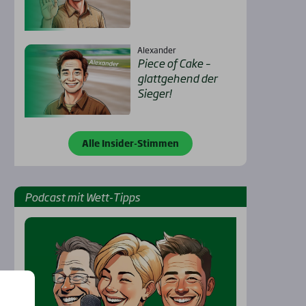
Alexander
Pie­ce of Cake –
glatt­ge­hend der
Sie­ger!
Alle Insider-Stimmen
Pod­cast mit Wett-Tipps