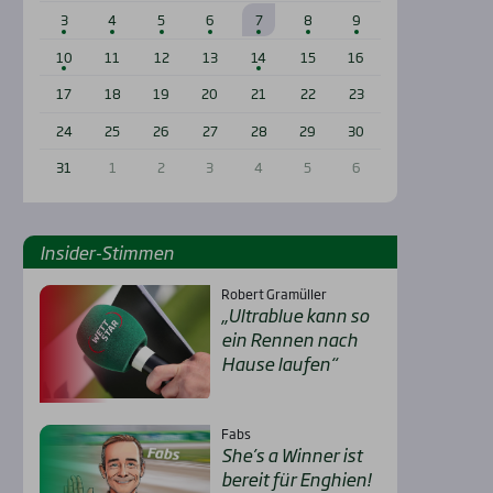
3
4
5
6
7
8
9
10
11
12
13
14
15
16
17
18
19
20
21
22
23
24
25
26
27
28
29
30
31
1
2
3
4
5
6
Insi­der-Stim­men
Robert Gramüller
„Ultra­b­lue kann so
ein Ren­nen nach
Hau­se lau­fen“
Fabs
She’s a Win­ner ist
bereit für Eng­hien!