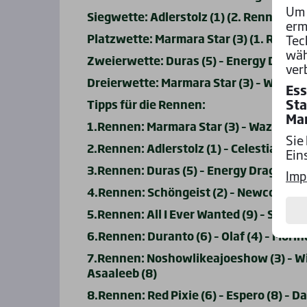
Um 
Siegwette: Adlerstolz (1) (2. Rennen)
erm
Platzwette: Marmara Star (3) (1. Renne
Tec
wäh
Zweierwette: Duras (5) – Energy Dragon
ver
Dreierwette: Marmara Star (3) – Wazlaw 
Ess
Sta
Tipps für die Rennen:
Ma
1.Rennen: Marmara Star (3) – Wazlaw (1) 
Sie
2.Rennen: Adlerstolz (1) – Celestial Star
Ein
3.Rennen: Duras (5) – Energy Dragon (3) –
Imp
4.Rennen: Schöngeist (2) – Newcombe (6)
5.Rennen: All I Ever Wanted (9) – Son of 
6.Rennen: Duranto (6) – Olaf (4) – Morin
7.Rennen: Noshowlikeajoeshow (3) – Wint
Asaaleeb (8)
8.Rennen: Red Pixie (6) – Espero (8) – D