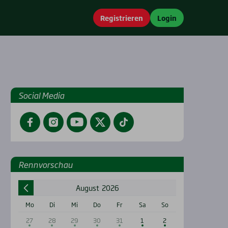
Registrieren
Login
Social Media
Facebook
Instagram
YouTube
Twitter
TikTok
Renn­vor­schau
August
2026
Mo
Di
Mi
Do
Fr
Sa
So
27
28
29
30
31
1
2