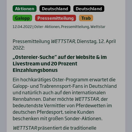
Aktionen
Deutschland
Deutschland
Galopp
Pressemitteilung
Trab
12.04.2022 | Oster-Aktionen, Pressemitteilung, Wettstar
Pressemitteilung
WETTSTAR
, Dienstag, 12. April
2022:
„Ostereier-Suche“ auf der Website & im
Livestream und 20 Prozent
Einzahlungsbonus
Ein hochkarätiges Oster-Programm erwartet die
Galopp- und Trabrennsport-Fans in Deutschland
und natürlich auch auf den internationalen
Rennbahnen. Daher möchte
WETTSTAR
, der
bedeutendste Vermittler von Pferdewetten im
deutschen Pferdesport, seine Kunden
beschenken mit großen Sonder-Aktionen.
WETTSTAR
präsentiert die traditionelle