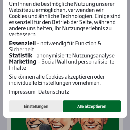
Um Ihnen die bestmögliche Nutzung unserer
Robert Gramüller
Website zu ermöglichen, verwenden wir
„Ultra­b­lue kann so ein
Cookies und ähnliche Technologien. Einige sind
Ren­nen nach Hau­se
essenziell für den Betrieb der Seite, während
lau­fen“
andere uns helfen, Ihr Nutzungserlebnis zu
verbessern.
Essenziell
– notwendig für Funktion &
Sicherheit
Alle Insider-Stimmen
Statistik
– anonymisierte Nutzungsanalyse
Marketing
– Social Wall und personalisierte
Inhalte
Pod­cast mit Wett-Tipps
Sie können alle Cookies akzeptieren oder
individuelle Einstellungen vornehmen.
Impressum
Datenschutz
Einstellungen
Alle akzeptieren