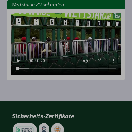
Wett­star in 20 Sekun­den
Sicherheits-Zertifikate