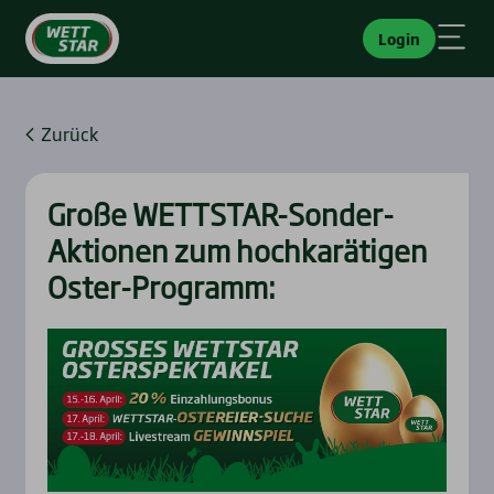
Login
Zurück
Gro­ße WETT­STAR-Son­der-
Aktio­nen zum hoch­ka­rä­ti­gen
Oster-Pro­gramm: