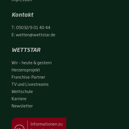
Kontakt
T:
05032/9 01 40 44
E:
wetten@wettstar.de
WETTSTAR
Wir – heu­te & ges­tern
Her­zens­pro­jekt
Fran­chise-Par­t­­ner
TV und Live­streams
Wett­schu­le
Kar­rie­re
News­let­ter
Informationen zu