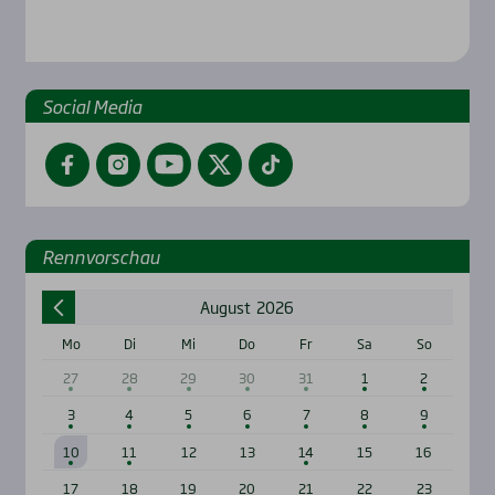
Social Media
Facebook
Instagram
YouTube
Twitter
TikTok
Renn­vor­schau
August
2026
Mo
Di
Mi
Do
Fr
Sa
So
27
28
29
30
31
1
2
3
4
5
6
7
8
9
10
11
12
13
14
15
16
17
18
19
20
21
22
23